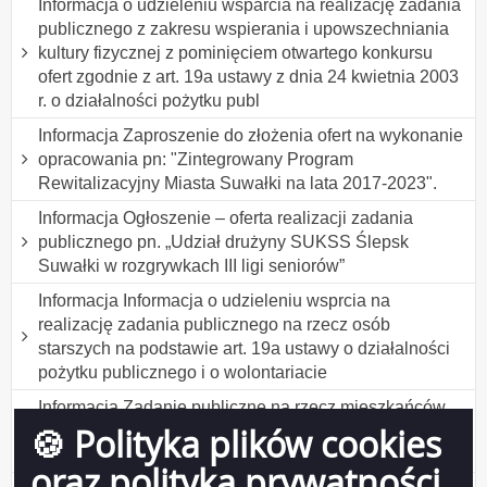
Informacja o udzieleniu wsparcia na realizację zadania
publicznego z zakresu wspierania i upowszechniania
kultury fizycznej z pominięciem otwartego konkursu
ofert zgodnie z art. 19a ustawy z dnia 24 kwietnia 2003
r. o działalności pożytku publ
Informacja Zaproszenie do złożenia ofert na wykonanie
opracowania pn: "Zintegrowany Program
Rewitalizacyjny Miasta Suwałki na lata 2017-2023".
Informacja Ogłoszenie – oferta realizacji zadania
publicznego pn. „Udział drużyny SUKSS Ślepsk
Suwałki w rozgrywkach III ligi seniorów”
Informacja Informacja o udzieleniu wsprcia na
realizację zadania publicznego na rzecz osób
starszych na podstawie art. 19a ustawy o działalności
pożytku publicznego i o wolontariacie
Informacja Zadanie publiczne na rzecz mieszkańców
🍪 Polityka plików cookies
Suwałk w zakresie działalności na rzecz osób
starszych
oraz polityka prywatności