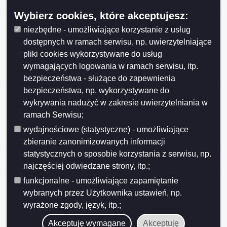
25762/6
Wybierz cookies, które akceptujesz:
Informacja Informacja Dotacja przyznana po
niezbędne - umożliwiające korzystanie z usług
rozpatrzeniu wniosku klubu sportowego złożonego
dostępnych w ramach serwisu, np. uwierzytelniające
przez klub z własnej inicjatywy zgodnie z uchwałą nr
pliki cookies wykorzystywane do usług
XXXVII/396/2013 Rady Miejskiej w Suwałkach z dnia
28 maja 2013 r. w sprawie określenia warunków i trybu
wymagających logowania w ramach serwisu, itp.
finanso
bezpieczeństwa - służące do zapewnienia
bezpieczeństwa, np. wykorzystywane do
Informacja Dotacja przyznana po rozpatrzeniu wniosku
wykrywania nadużyć w zakresie uwierzytelniania w
klubu sportowego złożonego przez klub z własnej
ramach Serwisu;
inicjatywy zgodnie z uchwałą nr XXXVII/396/2013
Rady Miejskiej w Suwałkach z dnia 28 maja 2013 r. w
wydajnościowe (statystyczne) - umożliwiające
sprawie określenia warunków i trybu finansowania ro
zbieranie zanonimizowanych informacji
statystycznych o sposobie korzystania z serwisu, np.
Informacja -ogłoszenie o realizacji zadań w ramach
inicjatywy lokalnej w 2016 r.
najczęściej odwiedzane strony, itp.;
funkcjonalne - umożliwiające zapamiętanie
Informacja o udzieleniu wsparcia na realizację zadania
publicznego z zakresu ochrony i promocji zdrowia oraz
wybranych przez Użytkownika ustawień, np.
działalności na rzecz osób niepełnosprawnych pn.
wyrażone zgody, język, itp.;
"Wspieranie działań w zakresie profilaktyki zdrowotnej
Akceptuję wymagane
Akceptuję
i promocji zdrowego stylu życia" z pominię