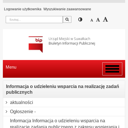
Logowanie użytkownika
Wyszukiwanie zaawansowane
Szukaj
Przełącz pomiędzy wi
Zmniejsz czcion
Domyślny rozm
Zwiększ c
Urząd Miejski w Suwałkach
Biuletyn Informacji Publicznej
Menu
Włącz
menu
Informacja o udzieleniu wsparcia na realizację zadań
publicznych
aktualności
Ogłoszenie -
Informacja Informacja o udzieleniu wsparcia na
realizację zadania publicznego z zakresu wspierania i