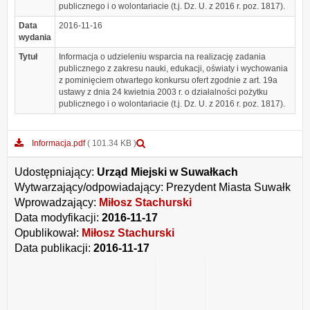
publicznego i o wolontariacie (t.j. Dz. U. z 2016 r. poz. 1817).
Data
2016-11-16
wydania
Tytuł
Informacja o udzieleniu wsparcia na realizację zadania
publicznego z zakresu nauki, edukacji, oświaty i wychowania
z pominięciem otwartego konkursu ofert zgodnie z art. 19a
ustawy z dnia 24 kwietnia 2003 r. o działalności pożytku
publicznego i o wolontariacie (t.j. Dz. U. z 2016 r. poz. 1817).
Podgląd
Informacja.pdf
( 101.34 KB )
załącznika
Informacja.pdf
Udostępniający:
Urząd Miejski w Suwałkach
Wytwarzający/odpowiadający:
Prezydent Miasta Suwałk
Wprowadzający:
Miłosz Stachurski
Data modyfikacji:
2016-11-17
Opublikował:
Miłosz Stachurski
Data publikacji:
2016-11-17