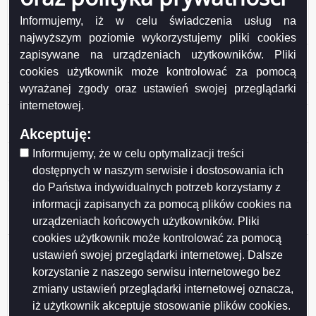
Informacja Dotacja przyznana po rozpatrzeniu wniosku
klubu sportowego złożonego przez klub z własnej
Informujemy, iż w celu świadczenia usług na
inicjatywy (awans zawodników na Mistrzostwa Europy)
najwyższym poziomie wykorzystujemy pliki cookies
zapisywane na urządzeniach użytkowników. Pliki
Ogłoszenie – oferta realizacji zadania publicznego pn.
„Międzywojewódzkie Mistrzostwa Młodzieży”
cookies użytkownik może kontrolować za pomocą
wyrażanej zgody oraz ustawień swojej przeglądarki
Informacja tytuł_informacji
internetowej.
Informacja Oferta realizacji zadania publicznego pn. VII
Memoriał Józefa Gajewskiego Turniej Piłki Siatkowej
Akceptuję:
Informujemy, że w celu optymalizacji treści
Informacja Oferta realizacji zadania publicznego pn. IV
Turniej Piłkarski im. Grzegorza Wołągiewicza
dostępnych w naszym serwisie i dostosowania ich
do Państwa indywidualnych potrzeb korzystamy z
Informacja Dotacje przyznane po rozpatrzeniu
informacji zapisanych za pomocą plików cookies na
wniosków klubów sportowych złożonych przez kluby z
urządzeniach końcowych użytkowników. Pliki
własnej inicjatywy z 19.08.2016 r.
cookies użytkownik może kontrolować za pomocą
Informacja Ogłoszenie Prezesa Zarządu Budynków
ustawień swojej przeglądarki internetowej. Dalsze
Mieszkalnych ws. naboru kandydatów na
korzystanie z naszego serwisu internetowego bez
Nabywców/Najemców lokali znajdujących się w
zmiany ustawień przeglądarki internetowej oznacza,
wielorodzinnym budynku mieszkalnym zlokalizowanym
iż użytkownik akceptuje stosowanie plików cookies.
w Suwałkach przy ul. Pułaskiego na działce o nr