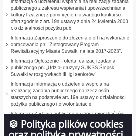
Informacja o udzieleniu wsparcia na realizację zadania
publicznego z zakresu wspierania i upowszechniania
kultury fizycznej z pominięciem otwartego konkursu
ofert zgodnie z art. 19a ustawy z dnia 24 kwietnia 2003
r. o działalności pożytku publ
Informacja Zaproszenie do złożenia ofert na wykonanie
opracowania pn: "Zintegrowany Program
Rewitalizacyjny Miasta Suwałki na lata 2017-2023".
Informacja Ogłoszenie – oferta realizacji zadania
publicznego pn. „Udział drużyny SUKSS Ślepsk
Suwałki w rozgrywkach III ligi seniorów”
Informacja Informacja o udzieleniu wsprcia na
realizację zadania publicznego na rzecz osób
starszych na podstawie art. 19a ustawy o działalności
pożytku publicznego i o wolontariacie
Informacja Zadanie publiczne na rzecz mieszkańców
🍪 Polityka plików cookies
Suwałk w zakresie działalności na rzecz osób
starszych
oraz polityka prywatności