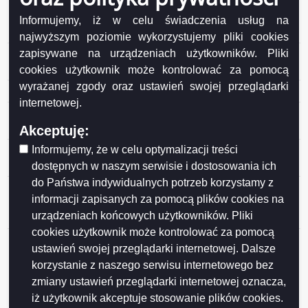
Informacja Dotacja przyznana po rozpatrzeniu wniosku
klubu sportowego złożonego przez klub z własnej
Informujemy, iż w celu świadczenia usług na
inicjatywy (awans zawodników na Mistrzostwa Europy)
najwyższym poziomie wykorzystujemy pliki cookies
zapisywane na urządzeniach użytkowników. Pliki
Ogłoszenie – oferta realizacji zadania publicznego pn.
„Międzywojewódzkie Mistrzostwa Młodzieży”
cookies użytkownik może kontrolować za pomocą
wyrażanej zgody oraz ustawień swojej przeglądarki
Informacja tytuł_informacji
internetowej.
Informacja Oferta realizacji zadania publicznego pn. VII
Memoriał Józefa Gajewskiego Turniej Piłki Siatkowej
Akceptuję:
Informujemy, że w celu optymalizacji treści
Informacja Oferta realizacji zadania publicznego pn. IV
Turniej Piłkarski im. Grzegorza Wołągiewicza
dostępnych w naszym serwisie i dostosowania ich
do Państwa indywidualnych potrzeb korzystamy z
Informacja Dotacje przyznane po rozpatrzeniu
informacji zapisanych za pomocą plików cookies na
wniosków klubów sportowych złożonych przez kluby z
urządzeniach końcowych użytkowników. Pliki
własnej inicjatywy z 19.08.2016 r.
cookies użytkownik może kontrolować za pomocą
Informacja Ogłoszenie Prezesa Zarządu Budynków
ustawień swojej przeglądarki internetowej. Dalsze
Mieszkalnych ws. naboru kandydatów na
korzystanie z naszego serwisu internetowego bez
Nabywców/Najemców lokali znajdujących się w
zmiany ustawień przeglądarki internetowej oznacza,
wielorodzinnym budynku mieszkalnym zlokalizowanym
iż użytkownik akceptuje stosowanie plików cookies.
w Suwałkach przy ul. Pułaskiego na działce o nr