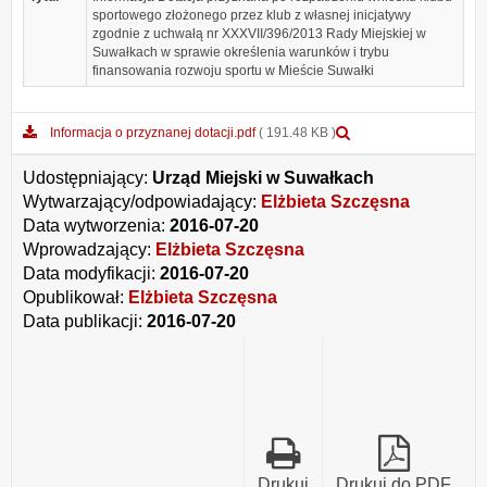
sportowego złożonego przez klub z własnej inicjatywy
zgodnie z uchwałą nr XXXVII/396/2013 Rady Miejskiej w
Suwałkach w sprawie określenia warunków i trybu
finansowania rozwoju sportu w Mieście Suwałki
Podgląd
Informacja o przyznanej dotacji.pdf
( 191.48 KB )
załącznika
Informacja
Udostępniający:
Urząd Miejski w Suwałkach
o
Wytwarzający/odpowiadający:
Elżbieta Szczęsna
przyznanej
Data wytworzenia:
2016-07-20
dotacji.pdf
Wprowadzający:
Elżbieta Szczęsna
Data modyfikacji:
2016-07-20
Opublikował:
Elżbieta Szczęsna
Data publikacji:
2016-07-20
Drukuj
Drukuj do PDF