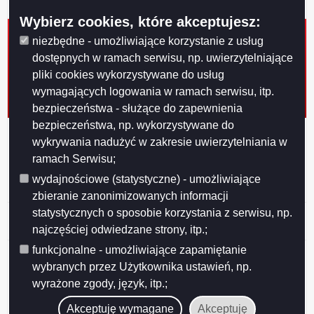
25762/6
Wybierz cookies, które akceptujesz:
Informacja Informacja Dotacja przyznana po
niezbędne - umożliwiające korzystanie z usług
rozpatrzeniu wniosku klubu sportowego złożonego
dostępnych w ramach serwisu, np. uwierzytelniające
przez klub z własnej inicjatywy zgodnie z uchwałą nr
pliki cookies wykorzystywane do usług
XXXVII/396/2013 Rady Miejskiej w Suwałkach z dnia
28 maja 2013 r. w sprawie określenia warunków i trybu
wymagających logowania w ramach serwisu, itp.
finanso
bezpieczeństwa - służące do zapewnienia
bezpieczeństwa, np. wykorzystywane do
Informacja Dotacja przyznana po rozpatrzeniu wniosku
wykrywania nadużyć w zakresie uwierzytelniania w
klubu sportowego złożonego przez klub z własnej
ramach Serwisu;
inicjatywy zgodnie z uchwałą nr XXXVII/396/2013
Rady Miejskiej w Suwałkach z dnia 28 maja 2013 r. w
wydajnościowe (statystyczne) - umożliwiające
sprawie określenia warunków i trybu finansowania ro
zbieranie zanonimizowanych informacji
statystycznych o sposobie korzystania z serwisu, np.
Informacja -ogłoszenie o realizacji zadań w ramach
inicjatywy lokalnej w 2016 r.
najczęściej odwiedzane strony, itp.;
funkcjonalne - umożliwiające zapamiętanie
Informacja o udzieleniu wsparcia na realizację zadania
publicznego z zakresu ochrony i promocji zdrowia oraz
wybranych przez Użytkownika ustawień, np.
działalności na rzecz osób niepełnosprawnych pn.
wyrażone zgody, język, itp.;
"Wspieranie działań w zakresie profilaktyki zdrowotnej
Akceptuję wymagane
Akceptuję
i promocji zdrowego stylu życia" z pominię