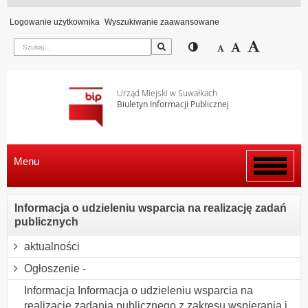
Logowanie użytkownika
Wyszukiwanie zaawansowane
Szukaj
Przełącz pomiędzy wi
Zmniejsz czcion
Domyślny rozm
Zwiększ c
Urząd Miejski w Suwałkach
Biuletyn Informacji Publicznej
Menu
Włącz
menu
Informacja o udzieleniu wsparcia na realizację zadań
publicznych
aktualności
Ogłoszenie -
Informacja Informacja o udzieleniu wsparcia na
realizację zadania publicznego z zakresu wspierania i