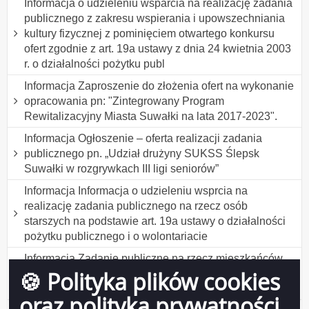
Informacja o udzieleniu wsparcia na realizację zadania
publicznego z zakresu wspierania i upowszechniania
kultury fizycznej z pominięciem otwartego konkursu
ofert zgodnie z art. 19a ustawy z dnia 24 kwietnia 2003
r. o działalności pożytku publ
Informacja Zaproszenie do złożenia ofert na wykonanie
opracowania pn: "Zintegrowany Program
Rewitalizacyjny Miasta Suwałki na lata 2017-2023".
Informacja Ogłoszenie – oferta realizacji zadania
publicznego pn. „Udział drużyny SUKSS Ślepsk
Suwałki w rozgrywkach III ligi seniorów”
Informacja Informacja o udzieleniu wsprcia na
realizację zadania publicznego na rzecz osób
starszych na podstawie art. 19a ustawy o działalności
pożytku publicznego i o wolontariacie
Informacja Zadanie publiczne na rzecz mieszkańców
🍪 Polityka plików cookies
Suwałk w zakresie działalności na rzecz osób
starszych
oraz polityka prywatności