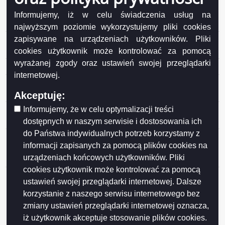
Informacja Dotacja przyznana po rozpatrzeniu wniosku
klubu sportowego złożonego przez klub z własnej
Informujemy, iż w celu świadczenia usług na
inicjatywy (awans zawodników na Mistrzostwa Europy)
najwyższym poziomie wykorzystujemy pliki cookies
zapisywane na urządzeniach użytkowników. Pliki
Ogłoszenie – oferta realizacji zadania publicznego pn.
„Międzywojewódzkie Mistrzostwa Młodzieży”
cookies użytkownik może kontrolować za pomocą
wyrażanej zgody oraz ustawień swojej przeglądarki
Informacja tytuł_informacji
internetowej.
Informacja Oferta realizacji zadania publicznego pn. VII
Memoriał Józefa Gajewskiego Turniej Piłki Siatkowej
Akceptuję:
Informujemy, że w celu optymalizacji treści
Informacja Oferta realizacji zadania publicznego pn. IV
Turniej Piłkarski im. Grzegorza Wołągiewicza
dostępnych w naszym serwisie i dostosowania ich
do Państwa indywidualnych potrzeb korzystamy z
Informacja Dotacje przyznane po rozpatrzeniu
informacji zapisanych za pomocą plików cookies na
wniosków klubów sportowych złożonych przez kluby z
urządzeniach końcowych użytkowników. Pliki
własnej inicjatywy z 19.08.2016 r.
cookies użytkownik może kontrolować za pomocą
Informacja Ogłoszenie Prezesa Zarządu Budynków
ustawień swojej przeglądarki internetowej. Dalsze
Mieszkalnych ws. naboru kandydatów na
korzystanie z naszego serwisu internetowego bez
Nabywców/Najemców lokali znajdujących się w
zmiany ustawień przeglądarki internetowej oznacza,
wielorodzinnym budynku mieszkalnym zlokalizowanym
iż użytkownik akceptuje stosowanie plików cookies.
w Suwałkach przy ul. Pułaskiego na działce o nr