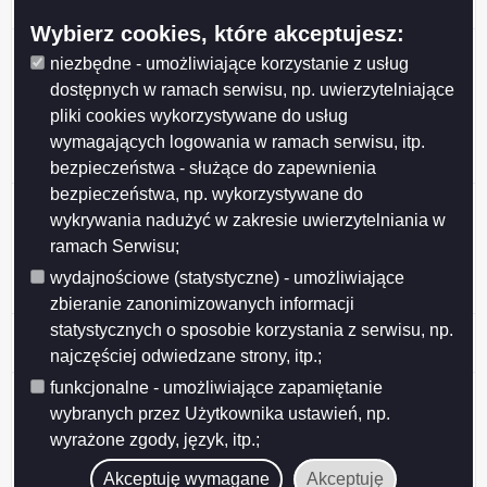
25762/6
Wybierz cookies, które akceptujesz:
Informacja Informacja Dotacja przyznana po
niezbędne - umożliwiające korzystanie z usług
rozpatrzeniu wniosku klubu sportowego złożonego
dostępnych w ramach serwisu, np. uwierzytelniające
przez klub z własnej inicjatywy zgodnie z uchwałą nr
pliki cookies wykorzystywane do usług
XXXVII/396/2013 Rady Miejskiej w Suwałkach z dnia
28 maja 2013 r. w sprawie określenia warunków i trybu
wymagających logowania w ramach serwisu, itp.
finanso
bezpieczeństwa - służące do zapewnienia
bezpieczeństwa, np. wykorzystywane do
Informacja Dotacja przyznana po rozpatrzeniu wniosku
wykrywania nadużyć w zakresie uwierzytelniania w
klubu sportowego złożonego przez klub z własnej
ramach Serwisu;
inicjatywy zgodnie z uchwałą nr XXXVII/396/2013
Rady Miejskiej w Suwałkach z dnia 28 maja 2013 r. w
wydajnościowe (statystyczne) - umożliwiające
sprawie określenia warunków i trybu finansowania ro
zbieranie zanonimizowanych informacji
statystycznych o sposobie korzystania z serwisu, np.
Informacja -ogłoszenie o realizacji zadań w ramach
inicjatywy lokalnej w 2016 r.
najczęściej odwiedzane strony, itp.;
funkcjonalne - umożliwiające zapamiętanie
Informacja o udzieleniu wsparcia na realizację zadania
publicznego z zakresu ochrony i promocji zdrowia oraz
wybranych przez Użytkownika ustawień, np.
działalności na rzecz osób niepełnosprawnych pn.
wyrażone zgody, język, itp.;
"Wspieranie działań w zakresie profilaktyki zdrowotnej
Akceptuję wymagane
Akceptuję
i promocji zdrowego stylu życia" z pominię