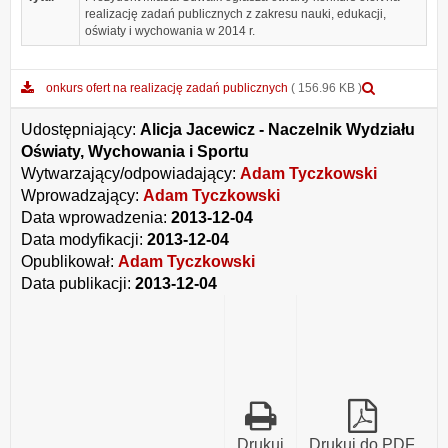
realizację zadań publicznych z zakresu nauki, edukacji,
oświaty i wychowania w 2014 r.
Podgląd
onkurs ofert na realizację zadań publicznych
( 156.96 KB )
załącznika
onkurs
Udostępniający:
Alicja Jacewicz - Naczelnik Wydziału
ofert
Oświaty, Wychowania i Sportu
na
Wytwarzający/odpowiadający:
Adam Tyczkowski
realizację
zadań
Wprowadzający:
Adam Tyczkowski
publicznyc
Data wprowadzenia:
2013-12-04
Data modyfikacji:
2013-12-04
Opublikował:
Adam Tyczkowski
Data publikacji:
2013-12-04
Drukuj
Drukuj do PDF