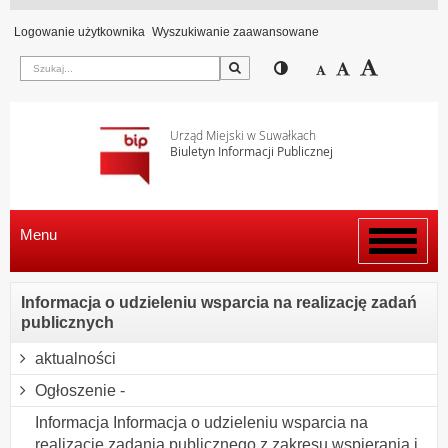
Logowanie użytkownika
Wyszukiwanie zaawansowane
Szukaj
Przełącz pomiędzy wi
Zmniejsz czcion
Domyślny rozm
Zwiększ c
Urząd Miejski w Suwałkach
Biuletyn Informacji Publicznej
Menu
Włącz
menu
Informacja o udzieleniu wsparcia na realizację zadań
publicznych
aktualności
Ogłoszenie -
Informacja Informacja o udzieleniu wsparcia na
realizację zadania publicznego z zakresu wspierania i