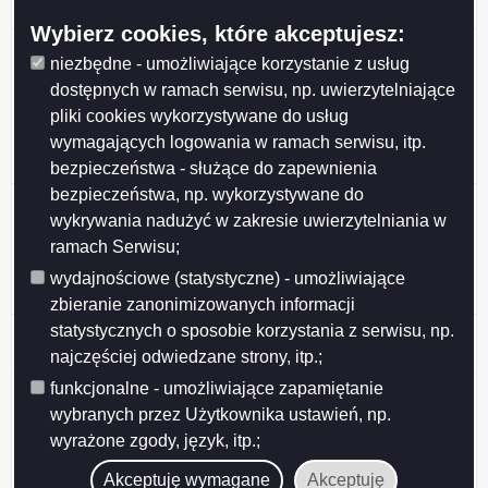
25762/6
Wybierz cookies, które akceptujesz:
Informacja Informacja Dotacja przyznana po
niezbędne - umożliwiające korzystanie z usług
rozpatrzeniu wniosku klubu sportowego złożonego
dostępnych w ramach serwisu, np. uwierzytelniające
przez klub z własnej inicjatywy zgodnie z uchwałą nr
pliki cookies wykorzystywane do usług
XXXVII/396/2013 Rady Miejskiej w Suwałkach z dnia
28 maja 2013 r. w sprawie określenia warunków i trybu
wymagających logowania w ramach serwisu, itp.
finanso
bezpieczeństwa - służące do zapewnienia
bezpieczeństwa, np. wykorzystywane do
Informacja Dotacja przyznana po rozpatrzeniu wniosku
wykrywania nadużyć w zakresie uwierzytelniania w
klubu sportowego złożonego przez klub z własnej
ramach Serwisu;
inicjatywy zgodnie z uchwałą nr XXXVII/396/2013
Rady Miejskiej w Suwałkach z dnia 28 maja 2013 r. w
wydajnościowe (statystyczne) - umożliwiające
sprawie określenia warunków i trybu finansowania ro
zbieranie zanonimizowanych informacji
statystycznych o sposobie korzystania z serwisu, np.
Informacja -ogłoszenie o realizacji zadań w ramach
inicjatywy lokalnej w 2016 r.
najczęściej odwiedzane strony, itp.;
funkcjonalne - umożliwiające zapamiętanie
Informacja o udzieleniu wsparcia na realizację zadania
publicznego z zakresu ochrony i promocji zdrowia oraz
wybranych przez Użytkownika ustawień, np.
działalności na rzecz osób niepełnosprawnych pn.
wyrażone zgody, język, itp.;
"Wspieranie działań w zakresie profilaktyki zdrowotnej
Akceptuję wymagane
Akceptuję
i promocji zdrowego stylu życia" z pominię