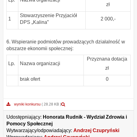
zł
Stowarzyszenie Przyjaciół
1
2 000,-
DPS „Kalina”
6. Wspieranie podmiotów prowadzących działalność w
obszarze ekonomii społecznej:
Przyznana dotacja
Lp.
Nazwa organizacji
zł
brak ofert
0
Podgląd
wyniki konkursu
( 28.28 KB )
załącznika
wyniki
Udostępniający:
Honorata Rudnik - Wydział Zdrowia i
konkursu
Pomocy Społecznej
Wytwarzający/odpowiadający:
Andrzej Czupryński