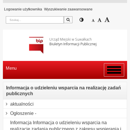
Logowanie użytkownika
Wyszukiwanie zaawansowane
Szukaj
Przełącz pomiędzy wi
Zmniejsz czcion
Domyślny rozm
Zwiększ c
Urząd Miejski w Suwałkach
Biuletyn Informacji Publicznej
Menu
Włącz
menu
Informacja o udzieleniu wsparcia na realizację zadań
publicznych
aktualności
Ogłoszenie -
Informacja Informacja o udzieleniu wsparcia na
realizację zadania publicznego z zakresu wspierania i