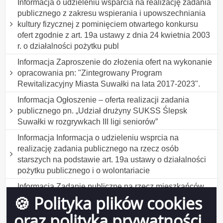
Informacja o udzieleniu wsparcia na realizację zadania
publicznego z zakresu wspierania i upowszechniania
kultury fizycznej z pominięciem otwartego konkursu
ofert zgodnie z art. 19a ustawy z dnia 24 kwietnia 2003
r. o działalności pożytku publ
Informacja Zaproszenie do złożenia ofert na wykonanie
opracowania pn: "Zintegrowany Program
Rewitalizacyjny Miasta Suwałki na lata 2017-2023".
Informacja Ogłoszenie – oferta realizacji zadania
publicznego pn. „Udział drużyny SUKSS Ślepsk
Suwałki w rozgrywkach III ligi seniorów”
Informacja Informacja o udzieleniu wsprcia na
realizację zadania publicznego na rzecz osób
starszych na podstawie art. 19a ustawy o działalności
pożytku publicznego i o wolontariacie
Informacja Zadanie publiczne na rzecz mieszkańców
🍪 Polityka plików cookies
Suwałk w zakresie działalności na rzecz osób
starszych
oraz polityka prywatności