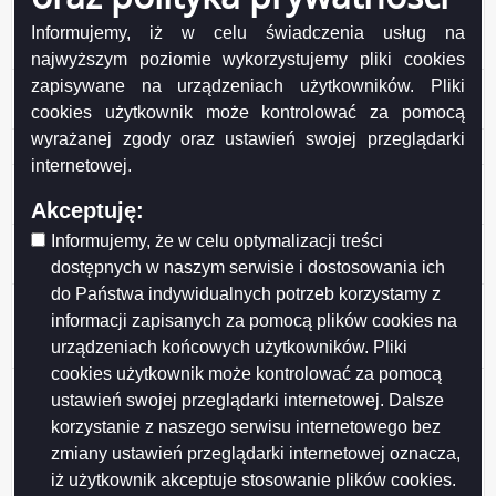
Informacja Dotacja przyznana po rozpatrzeniu wniosku
klubu sportowego złożonego przez klub z własnej
Informujemy, iż w celu świadczenia usług na
inicjatywy (awans zawodników na Mistrzostwa Europy)
najwyższym poziomie wykorzystujemy pliki cookies
zapisywane na urządzeniach użytkowników. Pliki
Ogłoszenie – oferta realizacji zadania publicznego pn.
„Międzywojewódzkie Mistrzostwa Młodzieży”
cookies użytkownik może kontrolować za pomocą
wyrażanej zgody oraz ustawień swojej przeglądarki
Informacja tytuł_informacji
internetowej.
Informacja Oferta realizacji zadania publicznego pn. VII
Memoriał Józefa Gajewskiego Turniej Piłki Siatkowej
Akceptuję:
Informujemy, że w celu optymalizacji treści
Informacja Oferta realizacji zadania publicznego pn. IV
Turniej Piłkarski im. Grzegorza Wołągiewicza
dostępnych w naszym serwisie i dostosowania ich
do Państwa indywidualnych potrzeb korzystamy z
Informacja Dotacje przyznane po rozpatrzeniu
informacji zapisanych za pomocą plików cookies na
wniosków klubów sportowych złożonych przez kluby z
urządzeniach końcowych użytkowników. Pliki
własnej inicjatywy z 19.08.2016 r.
cookies użytkownik może kontrolować za pomocą
Informacja Ogłoszenie Prezesa Zarządu Budynków
ustawień swojej przeglądarki internetowej. Dalsze
Mieszkalnych ws. naboru kandydatów na
korzystanie z naszego serwisu internetowego bez
Nabywców/Najemców lokali znajdujących się w
zmiany ustawień przeglądarki internetowej oznacza,
wielorodzinnym budynku mieszkalnym zlokalizowanym
iż użytkownik akceptuje stosowanie plików cookies.
w Suwałkach przy ul. Pułaskiego na działce o nr