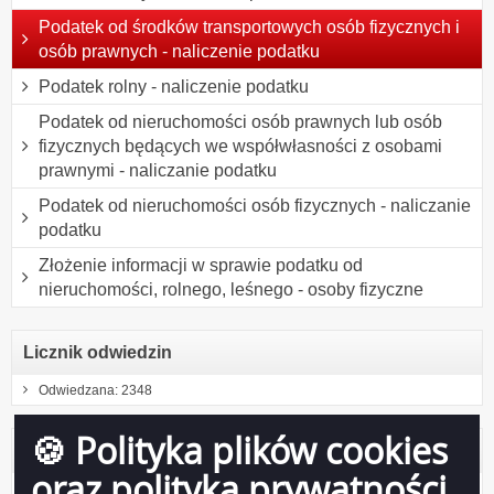
Podatek od środków transportowych osób fizycznych i
osób prawnych - naliczenie podatku
Podatek rolny - naliczenie podatku
Podatek od nieruchomości osób prawnych lub osób
fizycznych będących we współwłasności z osobami
prawnymi - naliczanie podatku
Podatek od nieruchomości osób fizycznych - naliczanie
podatku
Złożenie informacji w sprawie podatku od
nieruchomości, rolnego, leśnego - osoby fizyczne
Licznik odwiedzin
Odwiedzana: 2348
🍪 Polityka plików cookies
Administracja
oraz polityka prywatności
Zaloguj się