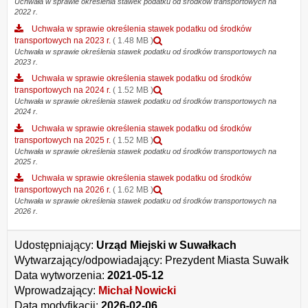
załącznika
Uchwała w sprawie określenia stawek podatku od środków transportowych na
transportowych
stawek
2022 r.
Uchwała
na
podatku
w
Uchwała w sprawie określenia stawek podatku od środków
2020
od
sprawie
Podgląd
transportowych na 2023 r.
( 1.48 MB )
r.
środków
określenia
załącznika
Uchwała w sprawie określenia stawek podatku od środków transportowych na
transportowych
stawek
2023 r.
Uchwała
na
podatku
w
Uchwała w sprawie określenia stawek podatku od środków
2021
od
sprawie
Podgląd
transportowych na 2024 r.
( 1.52 MB )
r.
środków
określenia
załącznika
Uchwała w sprawie określenia stawek podatku od środków transportowych na
transportowych
stawek
2024 r.
Uchwała
na
podatku
w
Uchwała w sprawie określenia stawek podatku od środków
2022
od
sprawie
Podgląd
transportowych na 2025 r.
( 1.52 MB )
r.
środków
określenia
załącznika
Uchwała w sprawie określenia stawek podatku od środków transportowych na
transportowych
stawek
2025 r.
Uchwała
na
podatku
w
Uchwała w sprawie określenia stawek podatku od środków
2023
od
sprawie
Podgląd
transportowych na 2026 r.
( 1.62 MB )
r.
środków
określenia
załącznika
Uchwała w sprawie określenia stawek podatku od środków transportowych na
transportowych
stawek
2026 r.
Uchwała
na
podatku
w
2024
od
sprawie
r.
Udostępniający:
Urząd Miejski w Suwałkach
środków
określenia
transportowych
Wytwarzający/odpowiadający:
Prezydent Miasta Suwałk
stawek
na
podatku
Data wytworzenia:
2021-05-12
2025
od
Wprowadzający:
Michał Nowicki
r.
środków
Data modyfikacji:
2026-02-06
transportowych