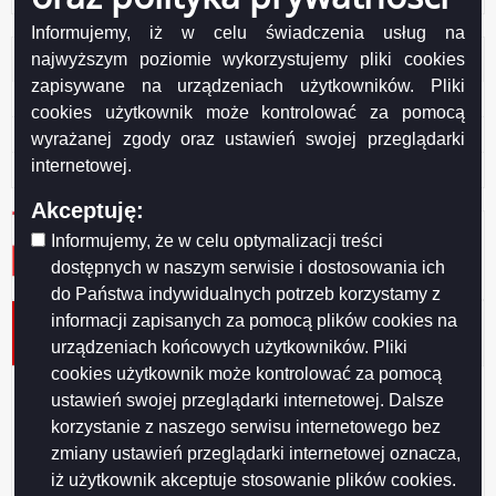
Informujemy, iż w celu świadczenia usług na
Otwarte dane
najwyższym poziomie wykorzystujemy pliki cookies
zapisywane na urządzeniach użytkowników. Pliki
XML
cookies użytkownik może kontrolować za pomocą
JSON
wyrażanej zgody oraz ustawień swojej przeglądarki
internetowej.
CSV
Akceptuję:
Informujemy, że w celu optymalizacji treści
dostępnych w naszym serwisie i dostosowania ich
do Państwa indywidualnych potrzeb korzystamy z
informacji zapisanych za pomocą plików cookies na
Podatek od środków transportowych osób fizycznych i
osób prawnych - naliczenie podatku
urządzeniach końcowych użytkowników. Pliki
cookies użytkownik może kontrolować za pomocą
Organem właściwym w sprawach podatku od środków transportowych jest
ustawień swojej przeglądarki internetowej. Dalsze
organ podatkowy, na którego terenie znajduje się miejsce zamieszkania
lub siedziba podatnika, a w przypadku przedsiębiorstwa
korzystanie z naszego serwisu internetowego bez
wielozakładowego lub podmiotu, w którego skład wchodzą wydzielone
zmiany ustawień przeglądarki internetowej oznacza,
jednostki organizacyjne - organ podatkowy, na terenie którego znajduje się
iż użytkownik akceptuje stosowanie plików cookies.
zakład lub jednostka posiadająca środki transportowe podlegające