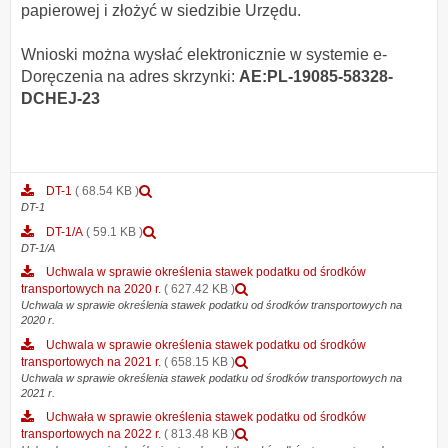
papierowej i złożyć w siedzibie Urzędu.
Wnioski można wysłać elektronicznie w systemie e-
Doręczenia na adres skrzynki:
AE:PL-19085-58328-
DCHEJ-23
Podgląd
DT-1
( 68.54 KB )
załącznika
DT-1
DT-
Podgląd
DT-1/A
( 59.1 KB )
1
załącznika
DT-1/A
DT-
Uchwala w sprawie określenia stawek podatku od środków
1/A
Podgląd
transportowych na 2020 r.
( 627.42 KB )
załącznika
Uchwala w sprawie określenia stawek podatku od środków transportowych na
2020 r.
Uchwala
w
Uchwala w sprawie określenia stawek podatku od środków
sprawie
Podgląd
transportowych na 2021 r.
( 658.15 KB )
określenia
załącznika
Uchwala w sprawie określenia stawek podatku od środków transportowych na
stawek
2021 r.
Uchwala
podatku
w
Uchwała w sprawie określenia stawek podatku od środków
od
sprawie
Podgląd
transportowych na 2022 r.
( 813.48 KB )
środków
określenia