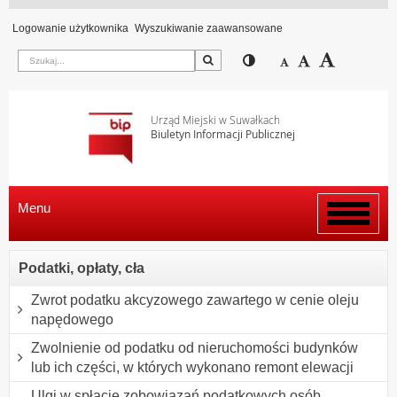
Logowanie użytkownika
Wyszukiwanie zaawansowane
Szukaj
Przełącz pomiędzy wi
Zmniejsz czcion
Domyślny rozm
Zwiększ c
Urząd Miejski w Suwałkach
Biuletyn Informacji Publicznej
Menu
Włącz
menu
Podatki, opłaty, cła
Zwrot podatku akcyzowego zawartego w cenie oleju
napędowego
Zwolnienie od podatku od nieruchomości budynków
lub ich części, w których wykonano remont elewacji
Ulgi w spłacie zobowiązań podatkowych osób