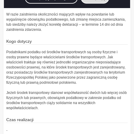
okoliczności uzasadniających powstanie tego obowiązku.
W razie zaistnienia okoliczności mających wpływ na powstanie lub
wygaśnięcie obowiązku podatkowego, lub zmianę miejsca zamieszkania,
lub siedziby należy złożyć korektę deklaracji – w terminie 14 dni od dnia
zaistnienia zdarzenia.
Kogo dotyczy
Podatnikami podatku od środków transportowych są osoby fizyczne i
osoby prawne będące właścicielami środków transportowych. Jak
właścicieli traktuje się również jednostki organizacyjne nieposiadające
osobowości prawnej, na które środek transportowych jest zarejestrowany,
oraz posiadaczy środków transportowych zarejestrowanych na terytorium
Rzeczypospolitej Polskiej jako powierzone przez zagraniczną osobę
fizyczną lub prawną podmiotowi polskiemu.
Jeżeli środek transportowy stanowi współwłasność dwóch lub więcej osób
fizycznych lub prawnych, obowiązek podatkowy w zakresie podatku od
środków transportowych ciąży solidarnie na wszystkich
współwłaścicielach.
Czas realizacji
-