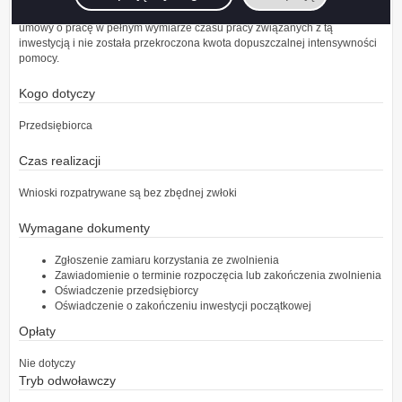
3) 8 lat, jeżeli podatnik utworzy nie mniej niż 50 miejsc pracy na podstawie
umowy o pracę w pełnym wymiarze czasu pracy związanych z tą
inwestycją i nie została przekroczona kwota dopuszczalnej intensywności
pomocy.
Kogo dotyczy
Przedsiębiorca
Czas realizacji
Wnioski rozpatrywane są bez zbędnej zwłoki
Wymagane dokumenty
Zgłoszenie zamiaru korzystania ze zwolnienia
Zawiadomienie o terminie rozpoczęcia lub zakończenia zwolnienia
Oświadczenie przedsiębiorcy
Oświadczenie o zakończeniu inwestycji początkowej
Opłaty
Nie dotyczy
Tryb odwoławczy