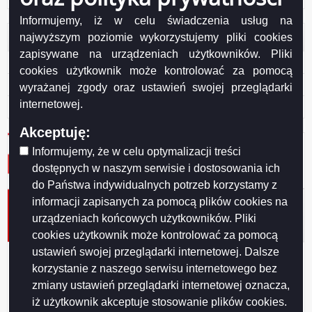
Informujemy, iż w celu świadczenia usług na
Otwarte dane
najwyższym poziomie wykorzystujemy pliki cookies
zapisywane na urządzeniach użytkowników. Pliki
XML
cookies użytkownik może kontrolować za pomocą
JSON
wyrażanej zgody oraz ustawień swojej przeglądarki
internetowej.
CSV
Akceptuję:
Informujemy, że w celu optymalizacji treści
dostępnych w naszym serwisie i dostosowania ich
do Państwa indywidualnych potrzeb korzystamy z
informacji zapisanych za pomocą plików cookies na
Udzielenie zwolnienia od podatku od nieruchomości
stanowiącego regionalną pomoc inwestycyjną na
urządzeniach końcowych użytkowników. Pliki
inwestycję początkową
cookies użytkownik może kontrolować za pomocą
ustawień swojej przeglądarki internetowej. Dalsze
Zwalnia się od podatku od nieruchomości w formie regionalnej pomocy
inwestycyjnej na warunkach określonych w niniejszej uchwale oraz w
korzystanie z naszego serwisu internetowego bez
rozporządzeniu Rady Ministrów z dnia 9 stycznia 2015 r. w sprawie
zmiany ustawień przeglądarki internetowej oznacza,
warunków udzielania zwolnień z podatku od nieruchomości oraz podatku
iż użytkownik akceptuje stosowanie plików cookies.
od środków transportowych, stanowiących regionalną pomoc