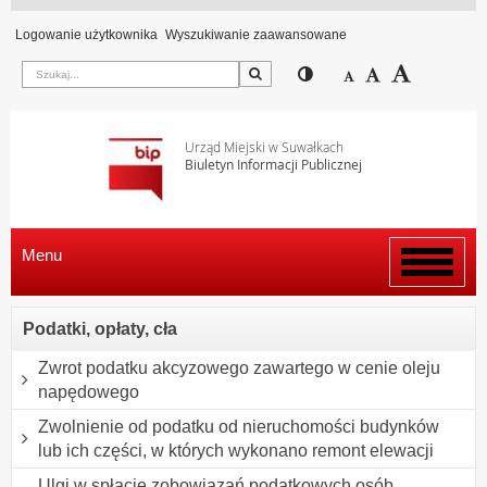
Logowanie użytkownika
Wyszukiwanie zaawansowane
Szukaj
Przełącz pomiędzy wi
Zmniejsz czcion
Domyślny rozm
Zwiększ c
Urząd Miejski w Suwałkach
Biuletyn Informacji Publicznej
Menu
Włącz
menu
Podatki, opłaty, cła
Zwrot podatku akcyzowego zawartego w cenie oleju
napędowego
Zwolnienie od podatku od nieruchomości budynków
lub ich części, w których wykonano remont elewacji
Ulgi w spłacie zobowiązań podatkowych osób