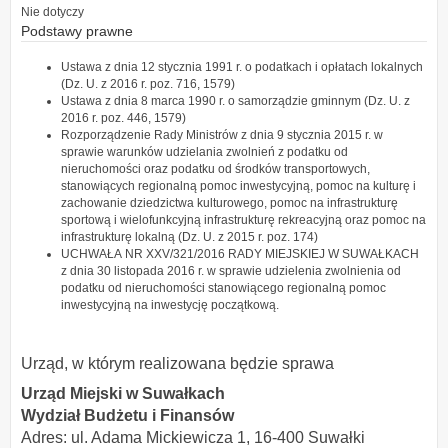
Nie dotyczy
Podstawy prawne
Ustawa z dnia 12 stycznia 1991 r. o podatkach i opłatach lokalnych
(Dz. U. z 2016 r. poz. 716, 1579)
Ustawa z dnia 8 marca 1990 r. o samorządzie gminnym (Dz. U. z
2016 r. poz. 446, 1579)
Rozporządzenie Rady Ministrów z dnia 9 stycznia 2015 r. w
sprawie warunków udzielania zwolnień z podatku od
nieruchomości oraz podatku od środków transportowych,
stanowiących regionalną pomoc inwestycyjną, pomoc na kulturę i
zachowanie dziedzictwa kulturowego, pomoc na infrastrukturę
sportową i wielofunkcyjną infrastrukturę rekreacyjną oraz pomoc na
infrastrukturę lokalną (Dz. U. z 2015 r. poz. 174)
UCHWAŁA NR XXV/321/2016 RADY MIEJSKIEJ W SUWAŁKACH
z dnia 30 listopada 2016 r. w sprawie udzielenia zwolnienia od
podatku od nieruchomości stanowiącego regionalną pomoc
inwestycyjną na inwestycję początkową.
Urząd, w którym realizowana będzie sprawa
Urząd Miejski w Suwałkach
Wydział Budżetu i Finansów
Adres: ul. Adama Mickiewicza 1, 16-400 Suwałki