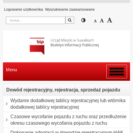
Logowanie użytkownika
Wyszukiwanie zaawansowane
Szukaj
Przełącz pomiędzy wi
Zmniejsz czcion
Domyślny rozm
Zwiększ c
Urząd Miejski w Suwałkach
Biuletyn Informacji Publicznej
Menu
Włącz
menu
Dowód rejestracyjny, rejestracja, sprzedaż pojazdu
Wydanie dodatkowej tablicy rejestracyjnej lub wtórnika
dodatkowej tablicy rejestracyjnej
Czasowe wycofanie pojazdu z ruchu oraz przedłużenie
okresu czasowego wycofania pojazdu z ruchu
Dokonanie adnotacji w dowodzie rejestracyjnym HAK,