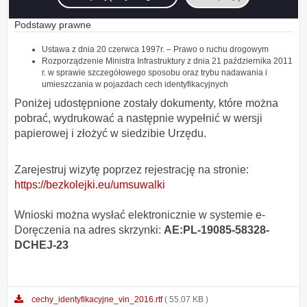
Odwoławczego
Podstawy prawne
Ustawa z dnia 20 czerwca 1997r. – Prawo o ruchu drogowym
Rozporządzenie Ministra Infrastruktury z dnia 21 października 2011
r. w sprawie szczegółowego sposobu oraz trybu nadawania i
umieszczania w pojazdach cech identyfikacyjnych
Poniżej udostępnione zostały dokumenty, które można
pobrać, wydrukować a następnie wypełnić w wersji
papierowej i złożyć w siedzibie Urzędu.
Zarejestruj wizytę poprzez rejestrację na stronie:
https://bezkolejki.eu/umsuwalki
Wnioski można wysłać elektronicznie w systemie e-
Doręczenia na adres skrzynki:
AE:PL-19085-58328-
DCHEJ-23
cechy_identyfikacyjne_vin_2016.rtf
( 55.07 KB )