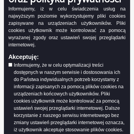
Właściciela pojazdu
Informujemy, iż w celu świadczenia usług na
Czas realizacji
najwyższym poziomie wykorzystujemy pliki cookies
zapisywane na urządzeniach użytkowników. Pliki
Decyzja zostanie wydana w ciągu 30 dni.
Wymagane dokumenty
cookies użytkownik może kontrolować za pomocą
wyrażanej zgody oraz ustawień swojej przeglądarki
Do wniosku o nadanie cechy identyfikacyjnej pojazdu należy
internetowej.
dołączyć:
1. dokumenty potwierdzające, że pojazd, któremu ma być nadana
cecha identyfikacyjna, spełnia jeden z wymogów określonych w art.
Akceptuję:
66a ust. 2 ustawy –Prawo o ruchu drogowym, tj.:
Informujemy, że w celu optymalizacji treści
a) oświadczenie, że pojazd jest pojazdem zbudowanym przy
wykorzystaniu nadwozia, podwozia lub ramy konstrukcji własnej w
dostępnych w naszym serwisie i dostosowania ich
przypadku pojazdu, którego markę określa się jako "SAM",
do Państwa indywidualnych potrzeb korzystamy z
b) dowód własności ramy lub podwozia w przypadku pojazdu, w
którym dokonano wymiany ramy lub podwozia na odpowiednio
informacji zapisanych za pomocą plików cookies na
ramę lub podwozie bez numeracji fabrycznej,
urządzeniach końcowych użytkowników. Pliki
c) dokumenty stwierdzające odzyskanie pojazdu po kradzieży w
cookies użytkownik może kontrolować za pomocą
przypadku pojazdu, w którym cecha identyfikacyjna uległa zatarciu
lub sfałszowaniu,
ustawień swojej przeglądarki internetowej. Dalsze
d) dokumenty stwierdzające nabycie pojazdu na licytacji publicznej
korzystanie z naszego serwisu internetowego bez
lub od podmiotu wykonującego orzeczenie o przepadku pojazdu
na rzecz Skarbu Państwa w przypadku pojazdu, w którym cecha
zmiany ustawień przeglądarki internetowej oznacza,
identyfikacyjna uległa zatarciu lub sfałszowaniu,
iż użytkownik akceptuje stosowanie plików cookies.
e) prawomocne orzeczenie sądu ustalające prawo własności