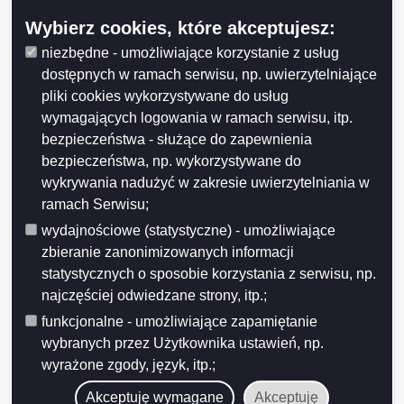
pojazdu w przypadku pojazdu, w którym cecha identyfikacyjna
uległa zatarciu lub sfałszowaniu,
Wybierz cookies, które akceptujesz:
f) opinię rzeczoznawcy samochodowego (wpisanego na listę przez
niezbędne - umożliwiające korzystanie z usług
ministra właściwego do spraw transportu), w przypadku pojazdu, w
którym cecha identyfikacyjna uległa skorodowaniu lub została
dostępnych w ramach serwisu, np. uwierzytelniające
zniszczona podczas wypadku drogowego albo naprawy,
pliki cookies wykorzystywane do usług
g) opinię rzeczoznawcy samochodowego (wpisanego na listę
przez ministra właściwego do spraw transportu), w przypadku
wymagających logowania w ramach serwisu, itp.
pojazdu zabytkowego, w którym cecha identyfikacyjna nie została
bezpieczeństwa - służące do zapewnienia
umieszczona,
bezpieczeństwa, np. wykorzystywane do
2. dowód rejestracyjny, jeżeli pojazd jest zarejestrowany;
3. dokument potwierdzający zawarcie umowy ubezpieczenia OC
wykrywania nadużyć w zakresie uwierzytelniania w
(do wglądu)
ramach Serwisu;
4. dowód osobisty –w przypadku osób fizycznych
5. dowód zapłaty opłaty skarbowej (wydanie decyzji).
wydajnościowe (statystyczne) - umożliwiające
Opłaty
zbieranie zanonimizowanych informacji
statystycznych o sposobie korzystania z serwisu, np.
Opłata skarbowa: 10 PLN
najczęściej odwiedzane strony, itp.;
Numer konta
funkcjonalne - umożliwiające zapamiętanie
22124052111111000049219744
wybranych przez Użytkownika ustawień, np.
Tryb odwoławczy
wyrażone zgody, język, itp.;
Od decyzji w sprawie nadania cechy identyfikacyjnej pojazdu przysługuje
Akceptuję wymagane
Akceptuję
stronie prawo wniesienia odwołania do Samorządowego Kolegium