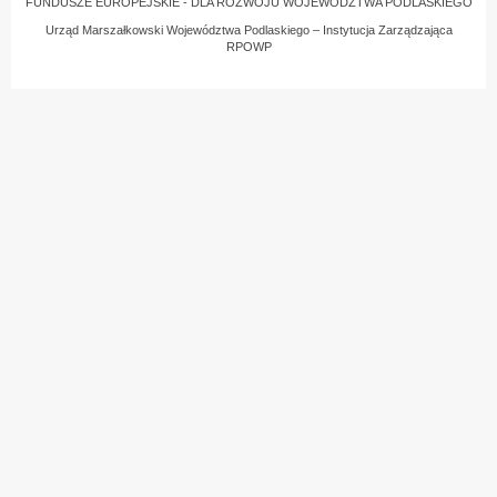
FUNDUSZE EUROPEJSKIE - DLA ROZWOJU WOJEWÓDZTWA PODLASKIEGO
Urząd Marszałkowski Województwa Podlaskiego – Instytucja Zarządzająca
RPOWP