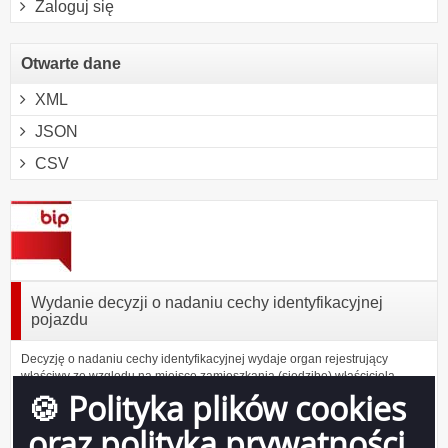
Zaloguj się
Otwarte dane
XML
JSON
CSV
Wydanie decyzji o nadaniu cechy identyfikacyjnej
pojazdu
Decyzję o nadaniu cechy identyfikacyjnej wydaje organ rejestrujący
właściwy ze względu na miejsce zamieszkania (siedzibę) właściciela.
🍪 Polityka plików cookies
Kogo dotyczy
oraz polityka prywatności