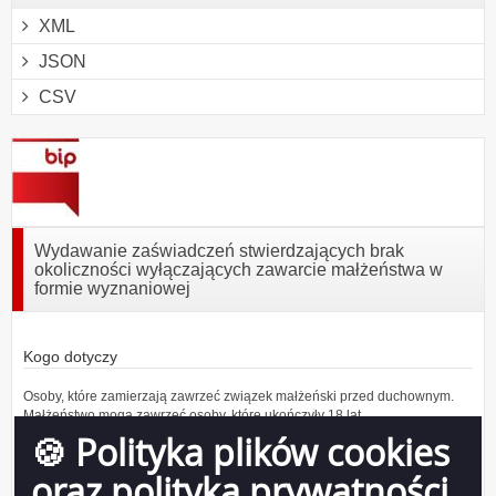
XML
JSON
CSV
Wydawanie zaświadczeń stwierdzających brak
okoliczności wyłączających zawarcie małżeństwa w
formie wyznaniowej
Kogo dotyczy
Osoby, które zamierzają zawrzeć związek małżeński przed duchownym.
Małżeństwo mogą zawrzeć osoby, które ukończyły 18 lat.
Sąd może warunkowo zezwolić na małżeństwo kobiecie, która ukończyła
🍪 Polityka plików cookies
16 lat.
oraz polityka prywatności