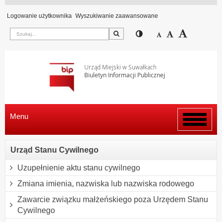
Logowanie użytkownika
Wyszukiwanie zaawansowane
Szukaj
Przełącz pomiędzy wi
Zmniejsz czcion
Domyślny rozm
Zwiększ c
Urząd Miejski w Suwałkach
Biuletyn Informacji Publicznej
Menu
Włącz
menu
Urząd Stanu Cywilnego
Uzupełnienie aktu stanu cywilnego
Zmiana imienia, nazwiska lub nazwiska rodowego
Zawarcie związku małżeńskiego poza Urzędem Stanu
Cywilnego