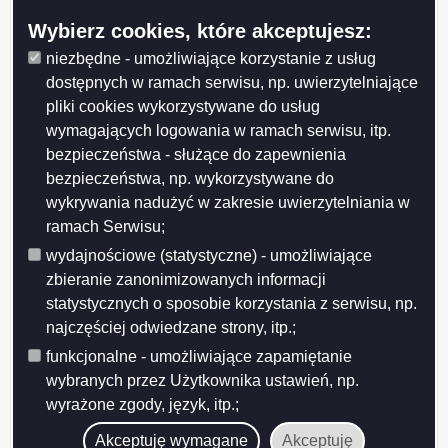
Jeżeli kierownik urzędu stanu cywilnego odmawia wydania zaświadczenia
o braku okoliczności wyłączających zawarcie małżeństwa, powiadamia na
Wybierz cookies, które akceptujesz:
piśmie osobę zainteresowaną o przyczynach odmowy. Osoba
zainteresowana w terminie 14 dni od dnia doręczenia jej pisma kierownika
niezbędne - umożliwiające korzystanie z usług
urzędu stanu cywilnego może wystąpić z wnioskiem do sądu rejonowego
dostępnych w ramach serwisu, np. uwierzytelniające
właściwego ze względu na siedzibę urzędu stanu cywilnego o
rozstrzygnięcie, czy okoliczności przedstawione przez kierownika urzędu
pliki cookies wykorzystywane do usług
stanu cywilnego uzasadniają odmowę dokonania czynności. Prawomocne
wymagających logowania w ramach serwisu, itp.
postanowienie sądu wiąże kierownika urzędu stanu cywilnego.
bezpieczeństwa - służące do zapewnienia
Podstawy prawne
bezpieczeństwa, np. wykorzystywane do
wykrywania nadużyć w zakresie uwierzytelniania w
Ustawa z dnia 28 listopada 2014 r. Prawo o aktach stanu cywilnego
ramach Serwisu;
Ustawa z dnia 25 lutego 1964 r. Kodeks rodzinny i opiekuńczy
Ustawa z dnia 14 czerwca 1960 r. Kodeks postępowania
wydajnościowe (statystyczne) - umożliwiające
administracyjnego
zbieranie zanonimizowanych informacji
Ustawa z dnia 16 listopada 2006 r. o opłacie skarbowej
Rozporządzenie Ministra Spraw Wewnętrznych z dnia 9 lutego
statystycznych o sposobie korzystania z serwisu, np.
2015 r. sprawie sposobu prowadzenia rejestru stanu cywilnego,
najczęściej odwiedzane strony, itp.;
oraz akt zbiorowych rejestracji stanu cywilnego
Konkordat między Stolicą Apostolską i Rzeczpospolitą Polską z
funkcjonalne - umożliwiające zapamiętanie
dnia 28.07.1993 r.
wybranych przez Użytkownika ustawień, np.
wyrażone zgody, język, itp.;
Urząd, w którym realizowana będzie sprawa
Akceptuję wymagane
Akceptuję