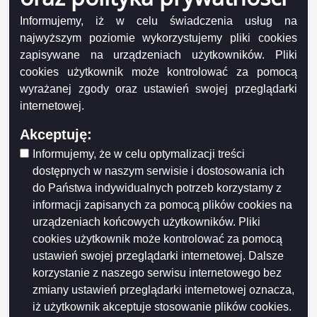
Czas realizacji
Informujemy, iż w celu świadczenia usług na
Niezwłocznie – do 30 dni,
najwyższym poziomie wykorzystujemy pliki cookies
Wymagane dokumenty
zapisywane na urządzeniach użytkowników. Pliki
cookies użytkownik może kontrolować za pomocą
Dokument tożsamości do wglądu
wyrażanej zgody oraz ustawień swojej przeglądarki
internetowej.
Opłaty
Akceptuję:
za sporządzenie aktu małżeństwa: 84 PLN
Informujemy, że w celu optymalizacji treści
Numer konta
dostępnych w naszym serwisie i dostosowania ich
22124052111111000049219744
do Państwa indywidualnych potrzeb korzystamy z
Tytuł płatności
informacji zapisanych za pomocą plików cookies na
za sporządzenie aktu małżeństwa
urządzeniach końcowych użytkowników. Pliki
Dodatkowe informacje
cookies użytkownik może kontrolować za pomocą
Istnieje możliwość wniesienia opłaty we wpłatomacie w holu głównym
ustawień swojej przeglądarki internetowej. Dalsze
Urzędu. Kod BIC (SWIFT) dla wpłat zagranicznych: PKOPPLPW
korzystanie z naszego serwisu internetowego bez
zmiany ustawień przeglądarki internetowej oznacza,
Tryb odwoławczy
iż użytkownik akceptuje stosowanie plików cookies.