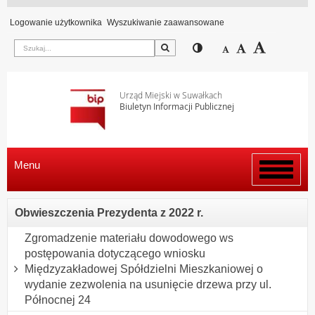
Logowanie użytkownika
Wyszukiwanie zaawansowane
Szukaj
Przełącz pomiędzy wi
Zmniejsz czcion
Domyślny rozm
Zwiększ c
Urząd Miejski w Suwałkach
Biuletyn Informacji Publicznej
Menu
Włącz
menu
Obwieszczenia Prezydenta z 2022 r.
Zgromadzenie materiału dowodowego ws
postępowania dotyczącego wniosku
Międzyzakładowej Spółdzielni Mieszkaniowej o
wydanie zezwolenia na usunięcie drzewa przy ul.
Północnej 24