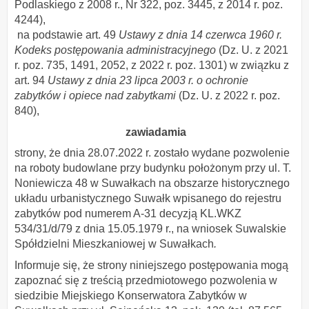
Podlaskiego z 2008 r., Nr 322, poz. 3445, z 2014 r. poz.
4244),
na podstawie art. 49
Ustawy z dnia 14 czerwca 1960 r.
Kodeks postępowania administracyjnego
(Dz. U. z 2021
r. poz. 735, 1491, 2052, z 2022 r. poz. 1301) w związku z
art. 94
Ustawy z dnia 23 lipca 2003 r. o ochronie
zabytków i opiece nad zabytkami
(Dz. U. z 2022 r. poz.
840),
zawiadamia
strony, że dnia 28.07.2022 r. zostało wydane pozwolenie
na roboty budowlane przy budynku położonym przy ul. T.
Noniewicza 48 w Suwałkach na obszarze historycznego
układu urbanistycznego Suwałk wpisanego do rejestru
zabytków pod numerem A-31 decyzją KL.WKZ
534/31/d/79 z dnia 15.05.1979 r., na wniosek Suwalskie
Spółdzielni Mieszkaniowej w Suwałkach
.
Informuje się, że strony niniejszego postępowania mogą
zapoznać się z treścią przedmiotowego pozwolenia w
siedzibie Miejskiego Konserwatora Zabytków w