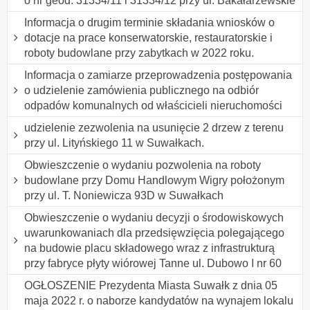
o nr geod. 31334/11 i 31334/12 przy ul. Bakałarzewskie
Informacja o drugim terminie składania wniosków o
dotacje na prace konserwatorskie, restauratorskie i
roboty budowlane przy zabytkach w 2022 roku.
Informacja o zamiarze przeprowadzenia postępowania
o udzielenie zamówienia publicznego na odbiór
odpadów komunalnych od właścicieli nieruchomości
udzielenie zezwolenia na usunięcie 2 drzew z terenu
przy ul. Lityńskiego 11 w Suwałkach.
Obwieszczenie o wydaniu pozwolenia na roboty
budowlane przy Domu Handlowym Wigry położonym
przy ul. T. Noniewicza 93D w Suwałkach
Obwieszczenie o wydaniu decyzji o środowiskowych
uwarunkowaniach dla przedsięwzięcia polegającego
na budowie placu składowego wraz z infrastrukturą
przy fabryce płyty wiórowej Tanne ul. Dubowo I nr 60
OGŁOSZENIE Prezydenta Miasta Suwałk z dnia 05
maja 2022 r. o naborze kandydatów na wynajem lokalu