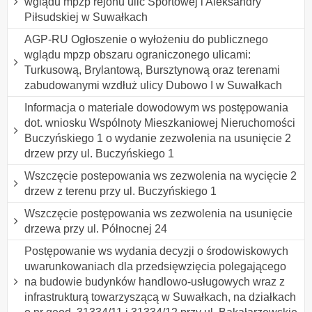
wglądu mpzp rejonu ulic Sportowej i Aleksandry
Piłsudskiej w Suwałkach
AGP-RU Ogłoszenie o wyłożeniu do publicznego
wglądu mpzp obszaru ograniczonego ulicami:
Turkusową, Brylantową, Bursztynową oraz terenami
zabudowanymi wzdłuż ulicy Dubowo I w Suwałkach
Informacja o materiale dowodowym ws postępowania
dot. wniosku Wspólnoty Mieszkaniowej Nieruchomości
Buczyńskiego 1 o wydanie zezwolenia na usunięcie 2
drzew przy ul. Buczyńskiego 1
Wszczęcie postepowania ws zezwolenia na wycięcie 2
drzew z terenu przy ul. Buczyńskiego 1
Wszczęcie postępowania ws zezwolenia na usunięcie
drzewa przy ul. Północnej 24
Postępowanie ws wydania decyzji o środowiskowych
uwarunkowaniach dla przedsięwzięcia polegającego
na budowie budynków handlowo-usługowych wraz z
infrastrukturą towarzyszącą w Suwałkach, na działkach