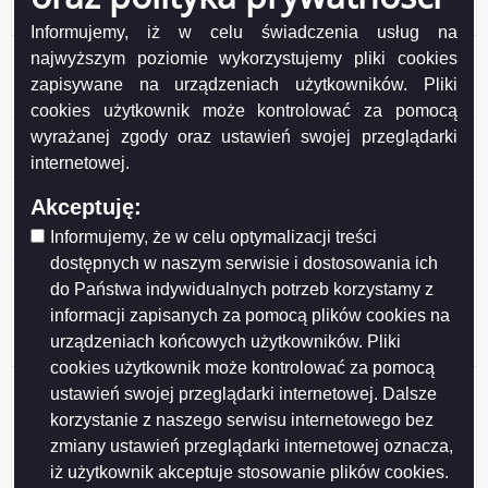
drewnopochodnych MDF i HDF
Informujemy, iż w celu świadczenia usług na
AGP-RU Ogłoszenie o przystąpieniu do sporządzenia
najwyższym poziomie wykorzystujemy pliki cookies
mpzp rejonu osiedla przy ulicy Stanisława
zapisywane na urządzeniach użytkowników. Pliki
Staniszewskiego w Suwałkach
cookies użytkownik może kontrolować za pomocą
Informacja o zamiarze zakupu węgla dla gospodarstw
wyrażanej zgody oraz ustawień swojej przeglądarki
domowych mieszkańców miasta Suwałki.
internetowej.
AGP-RU Ogłoszenie o przystąpieniu do sporządzenia
Akceptuję:
mpzp terenu ograniczonego ulicami: Utratą, Sportową,
Informujemy, że w celu optymalizacji treści
Walerego Romana i terenem kolejowym w Suwałkach
dostępnych w naszym serwisie i dostosowania ich
AGP-RU Ogłoszenie o przystąpieniu do sporządzenia
do Państwa indywidualnych potrzeb korzystamy z
mpzp terenu centrum handlowego „Suwałki Plaza”
informacji zapisanych za pomocą plików cookies na
wraz z przyległymi ulicami: Generała Józefa
urządzeniach końcowych użytkowników. Pliki
Dwernickiego i Teofila Noniewicza w Suwałkach
cookies użytkownik może kontrolować za pomocą
Obwieszczenie o wydaniu postanowienia o
ustawień swojej przeglądarki internetowej. Dalsze
zawieszeniu postępowania w sprawie wydania decyzji
korzystanie z naszego serwisu internetowego bez
o środowiskowych uwarunkowaniach dla
zmiany ustawień przeglądarki internetowej oznacza,
przedsięwzięcia polegającego na budowie fabryki płyt
iż użytkownik akceptuje stosowanie plików cookies.
drewnopochodnych MDF i HDF