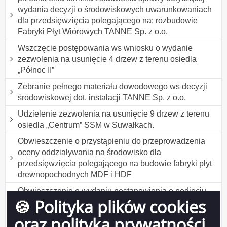
wydania decyzji o środowiskowych uwarunkowaniach
dla przedsięwzięcia polegającego na: rozbudowie
Fabryki Płyt Wiórowych TANNE Sp. z o.o.
Wszczęcie postępowania ws wniosku o wydanie
zezwolenia na usunięcie 4 drzew z terenu osiedla
„Północ II”
Zebranie pełnego materiału dowodowego ws decyzji
środowiskowej dot. instalacji TANNE Sp. z o.o.
Udzielenie zezwolenia na usunięcie 9 drzew z terenu
osiedla „Centrum” SSM w Suwałkach.
Obwieszczenie o przystąpieniu do przeprowadzenia
oceny oddziaływania na środowisko dla
przedsięwzięcia polegającego na budowie fabryki płyt
drewnopochodnych MDF i HDF
Obwieszczenie o wydaniu postanowienia o podjęciu
🍪 Polityka plików cookies
postępowania administracyjnego w sprawie wydania
decyzji o środowiskowych uwarunkowaniach dla
oraz polityka prywatności
przedsięwzięcia polegającego na budowie fabryki płyt