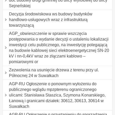
dot. budowy drogi gminnej od ulicy Wylotowej do ulicy
Sejneńskiej
Decyzja środowiskowa ws budowy budynków
handlowo-usługowych wraz z infrastrukturą
towarzyszącą
AGP_obwieszczenie w sprawie wszczęcia
postępowania o wydanie decyzji o ustaleniu lokalizacji
inwestycji celu publicznego, na inwestycję polegającą
na budowie kablowej sieci elektroenergetycznej SN-20
kV i nn-0,4kV wraz ze złączami kablowo –
pomiarowymi or
Zezwolenia na usunięcie drzewa z terenu przy ul.
Północnej 24 w Suwałkach
AGP-RU Ogłoszenie o ponownym wyłożeniu do
publicznego wglądu mpzpterenu ograniczonego
ulicami: Stanisława Staszica, Szymona Konarskiego,
Łanową i granicami działek: 30612, 30613, 30614 w
Suwałkach
AGP-RU Ogłoszenie o przystąpieniu do sporządzenia