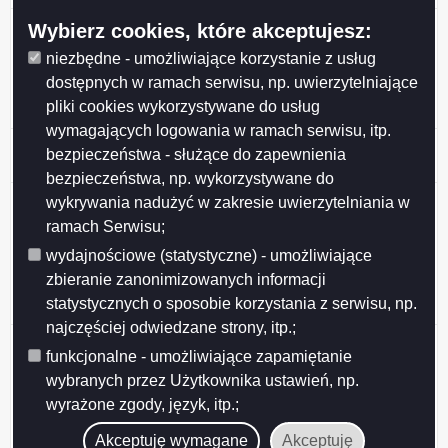
Obwieszczenie o wydaniu postanowienia
Wybierz cookies, które akceptujesz:
stwierdzającego obowiązek przeprowadzenia oceny
niezbędne - umożliwiające korzystanie z usług
oddziaływania na środowisko dla przedsięwzięcia
dostępnych w ramach serwisu, np. uwierzytelniające
polegającego na budowie fabryki płyt
pliki cookies wykorzystywane do usług
drewnopochodnych MDF i HDF
wymagających logowania w ramach serwisu, itp.
Obwieszczenie zezwolenia na usunięcie 2 drzewa z
bezpieczeństwa - służące do zapewnienia
terenu przy ul. Kowieńskiej 4 w Suwałkach
bezpieczeństwa, np. wykorzystywane do
Obwieszczenie o wszczęciu postępowania w sprawie
wykrywania nadużyć w zakresie uwierzytelniania w
wydania decyzji o środowiskowych uwarunkowaniach
ramach Serwisu;
dla przedsięwzięcia polegającego na budowie
wydajnościowe (statystyczne) - umożliwiające
instalacji fotowoltaicznej wraz z niezbędną
zbieranie zanonimizowanych informacji
infrastrukturą na terenie istniejącego Oddziału Fabryk
statystycznych o sposobie korzystania z serwisu, np.
Mebli FORTE S.
najczęściej odwiedzane strony, itp.;
Obwieszczenie Prezydenta Miasta Suwałk o
funkcjonalne - umożliwiające zapamiętanie
wszczęciu postępowania w sprawie wydania decyzji o
wybranych przez Użytkownika ustawień, np.
środowiskowych uwarunkowaniach dla
wyrażone zgody, język, itp.;
przedsięwzięcia polegającego na budowie instalacji
fotowoltaicznej wraz z niezbędną infrastrukturą przy
Akceptuję wymagane
Akceptuję