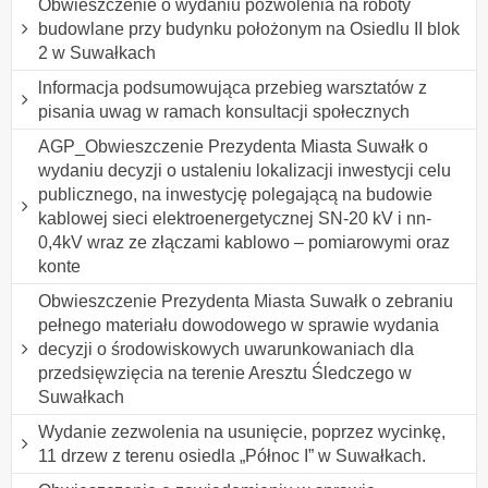
Obwieszczenie o wydaniu pozwolenia na roboty
budowlane przy budynku położonym na Osiedlu II blok
2 w Suwałkach
lnformacja podsumowująca przebieg warsztatów z
pisania uwag w ramach konsultacji społecznych
AGP_Obwieszczenie Prezydenta Miasta Suwałk o
wydaniu decyzji o ustaleniu lokalizacji inwestycji celu
publicznego, na inwestycję polegającą na budowie
kablowej sieci elektroenergetycznej SN-20 kV i nn-
0,4kV wraz ze złączami kablowo – pomiarowymi oraz
konte
Obwieszczenie Prezydenta Miasta Suwałk o zebraniu
pełnego materiału dowodowego w sprawie wydania
decyzji o środowiskowych uwarunkowaniach dla
przedsięwzięcia na terenie Aresztu Śledczego w
Suwałkach
Wydanie zezwolenia na usunięcie, poprzez wycinkę,
11 drzew z terenu osiedla „Północ I” w Suwałkach.