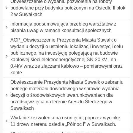
Obwieszczenie o wydaniu pozwolenia na roboty
budowlane przy budynku położonym na Osiedlu II blok
2 w Suwałkach
lnformacja podsumowująca przebieg warsztatów z
pisania uwag w ramach konsultacji społecznych
AGP_Obwieszczenie Prezydenta Miasta Suwałk o
wydaniu decyzji o ustaleniu lokalizacji inwestycji celu
publicznego, na inwestycję polegającą na budowie
kablowej sieci elektroenergetycznej SN-20 kV i nn-
0,4kV wraz ze złączami kablowo – pomiarowymi oraz
konte
Obwieszczenie Prezydenta Miasta Suwałk o zebraniu
pełnego materiału dowodowego w sprawie wydania
decyzji o środowiskowych uwarunkowaniach dla
przedsięwzięcia na terenie Aresztu Śledczego w
Suwałkach
Wydanie zezwolenia na usunięcie, poprzez wycinkę,
11 drzew z terenu osiedla „Północ I” w Suwałkach.