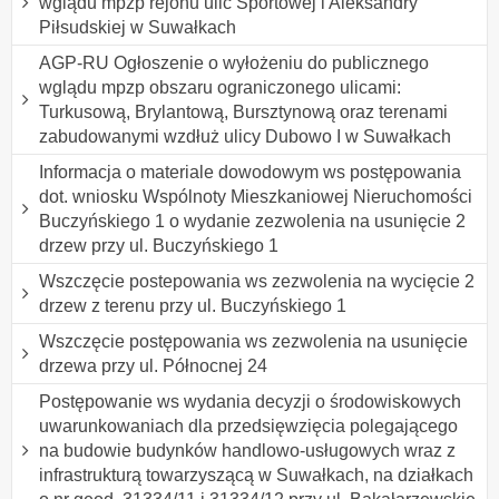
wglądu mpzp rejonu ulic Sportowej i Aleksandry
Piłsudskiej w Suwałkach
AGP-RU Ogłoszenie o wyłożeniu do publicznego
wglądu mpzp obszaru ograniczonego ulicami:
Turkusową, Brylantową, Bursztynową oraz terenami
zabudowanymi wzdłuż ulicy Dubowo I w Suwałkach
Informacja o materiale dowodowym ws postępowania
dot. wniosku Wspólnoty Mieszkaniowej Nieruchomości
Buczyńskiego 1 o wydanie zezwolenia na usunięcie 2
drzew przy ul. Buczyńskiego 1
Wszczęcie postepowania ws zezwolenia na wycięcie 2
drzew z terenu przy ul. Buczyńskiego 1
Wszczęcie postępowania ws zezwolenia na usunięcie
drzewa przy ul. Północnej 24
Postępowanie ws wydania decyzji o środowiskowych
uwarunkowaniach dla przedsięwzięcia polegającego
na budowie budynków handlowo-usługowych wraz z
infrastrukturą towarzyszącą w Suwałkach, na działkach