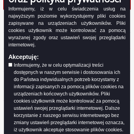
drewnopochodnych MDF i HDF
Informujemy, iż w celu świadczenia usług na
AGP-RU Ogłoszenie o przystąpieniu do sporządzenia
najwyższym poziomie wykorzystujemy pliki cookies
mpzp rejonu osiedla przy ulicy Stanisława
zapisywane na urządzeniach użytkowników. Pliki
Staniszewskiego w Suwałkach
cookies użytkownik może kontrolować za pomocą
Informacja o zamiarze zakupu węgla dla gospodarstw
wyrażanej zgody oraz ustawień swojej przeglądarki
domowych mieszkańców miasta Suwałki.
internetowej.
AGP-RU Ogłoszenie o przystąpieniu do sporządzenia
Akceptuję:
mpzp terenu ograniczonego ulicami: Utratą, Sportową,
Informujemy, że w celu optymalizacji treści
Walerego Romana i terenem kolejowym w Suwałkach
dostępnych w naszym serwisie i dostosowania ich
AGP-RU Ogłoszenie o przystąpieniu do sporządzenia
do Państwa indywidualnych potrzeb korzystamy z
mpzp terenu centrum handlowego „Suwałki Plaza”
informacji zapisanych za pomocą plików cookies na
wraz z przyległymi ulicami: Generała Józefa
urządzeniach końcowych użytkowników. Pliki
Dwernickiego i Teofila Noniewicza w Suwałkach
cookies użytkownik może kontrolować za pomocą
Obwieszczenie o wydaniu postanowienia o
ustawień swojej przeglądarki internetowej. Dalsze
zawieszeniu postępowania w sprawie wydania decyzji
korzystanie z naszego serwisu internetowego bez
o środowiskowych uwarunkowaniach dla
zmiany ustawień przeglądarki internetowej oznacza,
przedsięwzięcia polegającego na budowie fabryki płyt
iż użytkownik akceptuje stosowanie plików cookies.
drewnopochodnych MDF i HDF