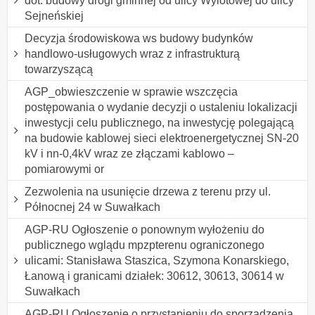
dot. budowy drogi gminnej od ulicy Wylotowej do ulicy
Sejneńskiej
Decyzja środowiskowa ws budowy budynków
handlowo-usługowych wraz z infrastrukturą
towarzyszącą
AGP_obwieszczenie w sprawie wszczęcia
postępowania o wydanie decyzji o ustaleniu lokalizacji
inwestycji celu publicznego, na inwestycję polegającą
na budowie kablowej sieci elektroenergetycznej SN-20
kV i nn-0,4kV wraz ze złączami kablowo –
pomiarowymi or
Zezwolenia na usunięcie drzewa z terenu przy ul.
Północnej 24 w Suwałkach
AGP-RU Ogłoszenie o ponownym wyłożeniu do
publicznego wglądu mpzpterenu ograniczonego
ulicami: Stanisława Staszica, Szymona Konarskiego,
Łanową i granicami działek: 30612, 30613, 30614 w
Suwałkach
AGP-RU Ogłoszenie o przystąpieniu do sporządzenia