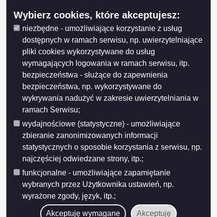
Obwieszczenie o wydaniu postanowienia
Wybierz cookies, które akceptujesz:
stwierdzającego obowiązek przeprowadzenia oceny
niezbędne - umożliwiające korzystanie z usług
oddziaływania na środowisko dla przedsięwzięcia
dostępnych w ramach serwisu, np. uwierzytelniające
polegającego na budowie fabryki płyt
pliki cookies wykorzystywane do usług
drewnopochodnych MDF i HDF
wymagających logowania w ramach serwisu, itp.
Obwieszczenie zezwolenia na usunięcie 2 drzewa z
bezpieczeństwa - służące do zapewnienia
terenu przy ul. Kowieńskiej 4 w Suwałkach
bezpieczeństwa, np. wykorzystywane do
Obwieszczenie o wszczęciu postępowania w sprawie
wykrywania nadużyć w zakresie uwierzytelniania w
wydania decyzji o środowiskowych uwarunkowaniach
ramach Serwisu;
dla przedsięwzięcia polegającego na budowie
wydajnościowe (statystyczne) - umożliwiające
instalacji fotowoltaicznej wraz z niezbędną
zbieranie zanonimizowanych informacji
infrastrukturą na terenie istniejącego Oddziału Fabryk
statystycznych o sposobie korzystania z serwisu, np.
Mebli FORTE S.
najczęściej odwiedzane strony, itp.;
Obwieszczenie Prezydenta Miasta Suwałk o
funkcjonalne - umożliwiające zapamiętanie
wszczęciu postępowania w sprawie wydania decyzji o
wybranych przez Użytkownika ustawień, np.
środowiskowych uwarunkowaniach dla
wyrażone zgody, język, itp.;
przedsięwzięcia polegającego na budowie instalacji
fotowoltaicznej wraz z niezbędną infrastrukturą przy
Akceptuję wymagane
Akceptuję