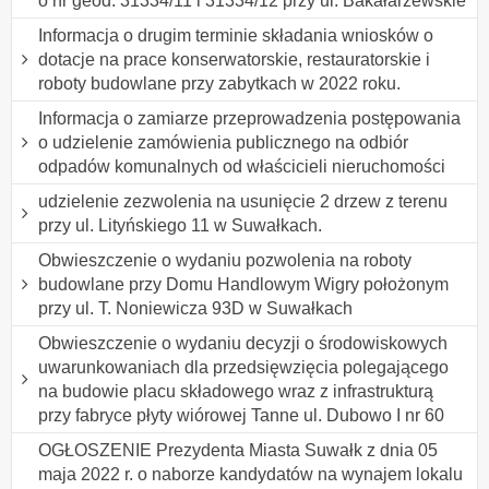
o nr geod. 31334/11 i 31334/12 przy ul. Bakałarzewskie
Informacja o drugim terminie składania wniosków o
dotacje na prace konserwatorskie, restauratorskie i
roboty budowlane przy zabytkach w 2022 roku.
Informacja o zamiarze przeprowadzenia postępowania
o udzielenie zamówienia publicznego na odbiór
odpadów komunalnych od właścicieli nieruchomości
udzielenie zezwolenia na usunięcie 2 drzew z terenu
przy ul. Lityńskiego 11 w Suwałkach.
Obwieszczenie o wydaniu pozwolenia na roboty
budowlane przy Domu Handlowym Wigry położonym
przy ul. T. Noniewicza 93D w Suwałkach
Obwieszczenie o wydaniu decyzji o środowiskowych
uwarunkowaniach dla przedsięwzięcia polegającego
na budowie placu składowego wraz z infrastrukturą
przy fabryce płyty wiórowej Tanne ul. Dubowo I nr 60
OGŁOSZENIE Prezydenta Miasta Suwałk z dnia 05
maja 2022 r. o naborze kandydatów na wynajem lokalu