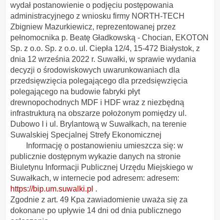
wydał postanowienie o podjęciu postępowania
administracyjnego z wniosku firmy NORTH-TECH
Zbigniew Mazurkiewicz, reprezentowanej przez
pełnomocnika p. Beatę Gładkowską - Chocian, EKOTON
Sp. z o.o. Sp. z o.o. ul. Ciepła 12/4, 15-472 Białystok, z
dnia 12 września 2022 r. Suwałki, w sprawie wydania
decyzji o środowiskowych uwarunkowaniach dla
przedsięwzięcia polegającego dla przedsięwzięcia
polegającego na budowie fabryki płyt
drewnopochodnych MDF i HDF wraz z niezbędną
infrastrukturą na obszarze położonym pomiędzy ul.
Dubowo I i ul. Brylantową w Suwałkach, na terenie
Suwalskiej Specjalnej Strefy Ekonomicznej
Informację o postanowieniu umieszcza się: w
publicznie dostępnym wykazie danych na stronie
Biuletynu Informacji Publicznej Urzędu Miejskiego w
Suwałkach, w internecie pod adresem: adresem:
https://bip.um.suwalki.pl
.
Zgodnie z art. 49 Kpa zawiadomienie uważa się za
dokonane po upływie 14 dni od dnia publicznego