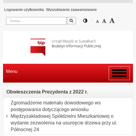
Logowanie użytkownika
Wyszukiwanie zaawansowane
Szukaj
Przełącz pomiędzy wi
Zmniejsz czcion
Domyślny rozm
Zwiększ c
Urząd Miejski w Suwałkach
Biuletyn Informacji Publicznej
Menu
Włącz
menu
Obwieszczenia Prezydenta z 2022 r.
Zgromadzenie materiału dowodowego ws
postępowania dotyczącego wniosku
Międzyzakładowej Spółdzielni Mieszkaniowej o
wydanie zezwolenia na usunięcie drzewa przy ul.
Północnej 24