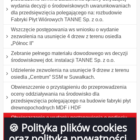
wydania decyzji o środowiskowych uwarunkowaniach
dla przedsięwzięcia polegającego na: rozbudowie
Fabryki Płyt Wiórowych TANNE Sp. z o.o.
Wszczęcie postępowania ws wniosku o wydanie
zezwolenia na usunięcie 4 drzew z terenu osiedla
„Północ II”
Zebranie pełnego materiału dowodowego ws decyzji
środowiskowej dot. instalacji TANNE Sp. z o.o.
Udzielenie zezwolenia na usunięcie 9 drzew z terenu
osiedla „Centrum” SSM w Suwałkach.
Obwieszczenie o przystąpieniu do przeprowadzenia
oceny oddziaływania na środowisko dla
przedsięwzięcia polegającego na budowie fabryki płyt
drewnopochodnych MDF i HDF
Obwieszczenie o wydaniu postanowienia o podjęciu
🍪 Polityka plików cookies
postępowania administracyjnego w sprawie wydania
decyzji o środowiskowych uwarunkowaniach dla
oraz polityka prywatności
przedsięwzięcia polegającego na budowie fabryki płyt