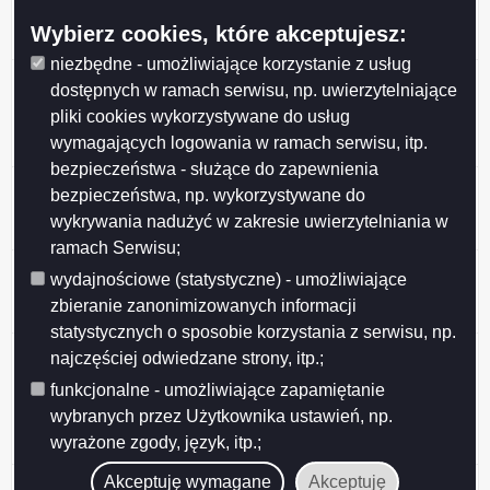
Miasta Suwałk z organizacjami pozarządowymi na rok
Wybierz cookies, które akceptujesz:
2026
niezbędne - umożliwiające korzystanie z usług
Przedłużenie konsultacji projektu uchwały Rady
dostępnych w ramach serwisu, np. uwierzytelniające
Miejskiej w Suwałkach w sprawie określenia
pliki cookies wykorzystywane do usług
warunków i trybu finansowania rozwoju sportu w
wymagających logowania w ramach serwisu, itp.
Mieście Suwałki
bezpieczeństwa - służące do zapewnienia
Ogłoszenie o konsultacjach projektu Programu
bezpieczeństwa, np. wykorzystywane do
współpracy Miasta Suwałk z organizacjami
wykrywania nadużyć w zakresie uwierzytelniania w
pozarządowymi na 2026 rok
ramach Serwisu;
Ogłoszenie o konsultacjach projektu uchwały w
wydajnościowe (statystyczne) - umożliwiające
sprawie określenia warunków i trybu finansowania
zbieranie zanonimizowanych informacji
rozwoju sportu w Mieście Suwałki
statystycznych o sposobie korzystania z serwisu, np.
Ogłoszenie o konsultacjach projektu uchwały Rady
najczęściej odwiedzane strony, itp.;
Miejskiej w Suwałkach w sprawie zmiany uchwały w
funkcjonalne - umożliwiające zapamiętanie
sprawie określenia zasad, trybu przyznawania i
wybranych przez Użytkownika ustawień, np.
pozbawiania oraz rodzaju i wysokości stypendiów
wyrażone zgody, język, itp.;
sportowych oraz nagród i wyróżnień w Mieście Suwałki
Wyniki konsultacji społecznych
Akceptuję wymagane
Akceptuję