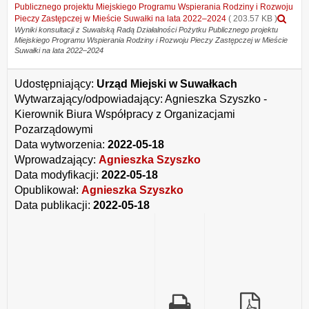
z
Publicznego projektu Miejskiego Programu Wspierania Rodziny i Rozwoju
Suw
Pod
Pieczy Zastępczej w Mieście Suwałki na lata 2022–2024
( 203.57 KB )
Ra
zał
Wyniki konsultacji z Suwalską Radą Działalności Pożytku Publicznego projektu
Dzi
Miejskiego Programu Wspierania Rodziny i Rozwoju Pieczy Zastępczej w Mieście
Wyn
Suwałki na lata 2022–2024
Poż
kons
Pub
z
proj
Suw
Udostępniający:
Urząd Miejski w Suwałkach
Mie
Ra
Wytwarzający/odpowiadający:
Agnieszka Szyszko -
Pro
Dzi
Wsp
Poż
Kierownik Biura Współpracy z Organizacjami
Rod
Pub
Pozarządowymi
i
proj
Data wytworzenia:
2022-05-18
Roz
Mie
Pie
Pro
Wprowadzający:
Agnieszka Szyszko
Zas
Wsp
Data modyfikacji:
2022-05-18
w
Rod
Opublikował:
Agnieszka Szyszko
Mie
i
Suw
Data publikacji:
2022-05-18
Roz
na
Pie
lata
Zas
202
w
202
Mie
Suw
na
lata
202