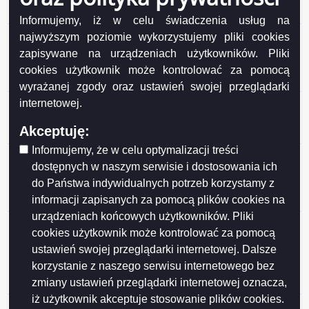
honorowego Mecenas Suwalskiego Sportu
Informujemy, iż w celu świadczenia usług na
Ogłoszenie o konsultacjach z SRDPP projektu
najwyższym poziomie wykorzystujemy pliki cookies
uchwały Rady Miejskiej w Suwałkach w sprawie
zapisywane na urządzeniach użytkowników. Pliki
ustanowienia tytułu honorowego Mecenas
cookies użytkownik może kontrolować za pomocą
Suwalskiego Sportu
wyrażanej zgody oraz ustawień swojej przeglądarki
Ogłoszenie o konsultacjach z SRDPP projektu
internetowej.
Programu Ochrony Zdrowia Psychicznego
Akceptuję:
Mieszkańców Suwałk do 2030 roku
Informujemy, że w celu optymalizacji treści
Wyniki konsultacji społecznych projektu uchwały Rady
dostępnych w naszym serwisie i dostosowania ich
Miejskiej w Suwałkach w sprawie określenia
do Państwa indywidualnych potrzeb korzystamy z
warunków i trybu finansowania rozwoju sportu w
informacji zapisanych za pomocą plików cookies na
Mieście Suwałki
urządzeniach końcowych użytkowników. Pliki
Wyniki konsultacji społecznych projektu uchwały Rady
cookies użytkownik może kontrolować za pomocą
Miejskiej w Suwałkach w sprawie określenia zasad,
ustawień swojej przeglądarki internetowej. Dalsze
trybu przyznawania i pozbawiania oraz rodzaju i
korzystanie z naszego serwisu internetowego bez
wysokości stypendiów sportowych oraz nagród i
zmiany ustawień przeglądarki internetowej oznacza,
wyróżnień w Mieście Suwałki
iż użytkownik akceptuje stosowanie plików cookies.
Wyniki konsultacji projektu Programu współpracy