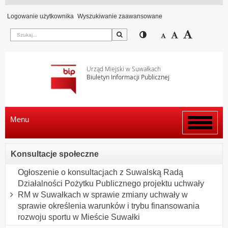
Logowanie użytkownika
Wyszukiwanie zaawansowane
Szukaj
Przełącz pomiędzy wi
Zmniejsz czcion
Domyślny rozm
Zwiększ c
Urząd Miejski w Suwałkach
Biuletyn Informacji Publicznej
Menu
Włącz
menu
Konsultacje społeczne
Ogłoszenie o konsultacjach z Suwalską Radą
Działalności Pożytku Publicznego projektu uchwały
RM w Suwałkach w sprawie zmiany uchwały w
sprawie określenia warunków i trybu finansowania
rozwoju sportu w Mieście Suwałki