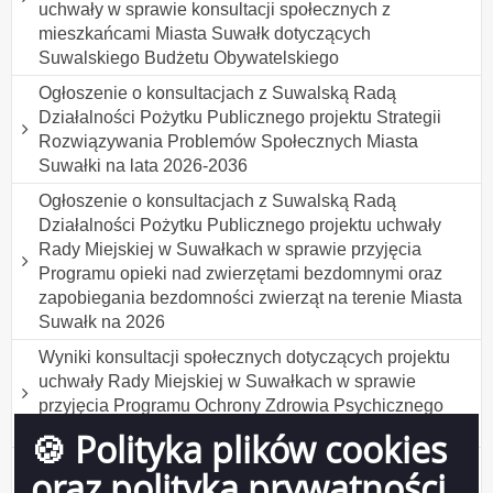
uchwały w sprawie konsultacji społecznych z
mieszkańcami Miasta Suwałk dotyczących
Suwalskiego Budżetu Obywatelskiego
Ogłoszenie o konsultacjach z Suwalską Radą
Działalności Pożytku Publicznego projektu Strategii
Rozwiązywania Problemów Społecznych Miasta
Suwałki na lata 2026-2036
Ogłoszenie o konsultacjach z Suwalską Radą
Działalności Pożytku Publicznego projektu uchwały
Rady Miejskiej w Suwałkach w sprawie przyjęcia
Programu opieki nad zwierzętami bezdomnymi oraz
zapobiegania bezdomności zwierząt na terenie Miasta
Suwałk na 2026
Wyniki konsultacji społecznych dotyczących projektu
uchwały Rady Miejskiej w Suwałkach w sprawie
przyjęcia Programu Ochrony Zdrowia Psychicznego
Mieszkańców Suwałk do 2030 roku
🍪 Polityka plików cookies
Wyniki konsultacji społecznych projektu uchwały Rady
oraz polityka prywatności
Miejskiej w Suwałkach w sprawie ustanowienia tytułu