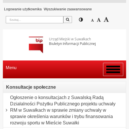
Logowanie użytkownika
Wyszukiwanie zaawansowane
Szukaj
Przełącz pomiędzy wi
Zmniejsz czcion
Domyślny rozm
Zwiększ c
Urząd Miejski w Suwałkach
Biuletyn Informacji Publicznej
Menu
Włącz
menu
Konsultacje społeczne
Ogłoszenie o konsultacjach z Suwalską Radą
Działalności Pożytku Publicznego projektu uchwały
RM w Suwałkach w sprawie zmiany uchwały w
sprawie określenia warunków i trybu finansowania
rozwoju sportu w Mieście Suwałki