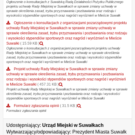
załącznika
Ogłoszenie o konsultacjach z Suwalską Radą Działalności Pożytku Publicznego
projektu uchwały Rady Miejskiej w Suwałkach w sprawie zmiany uchwały w
Ogłoszenie
sprawie określenia zasad, trybu przyznawania i pozbawiania oraz rodzaju i
o
wysokości stypendiów sportowych oraz nagród i wyróżnień w Mieście Suwałk
konsultacjach
z
Ogłoszenie o konsultacjach z organizacjami pozarządowymi projektu
Suwalską
uchwały Rady Miejskiej w Suwałkach w sprawie zmiany uchwały w
Radą
sprawie określenia zasad, trybu przyznawania i pozbawiania oraz rodzaju
Działalności
i wysokości stypendiów sportowych oraz nagród i wyróżnień w Mieście
Pożytku
Podgląd
Suwałki
( 15.59 KB )
Publicznego
załącznika
Ogłoszenie o konsultacjach z organizacjami pozarządowymi projektu uchwały
Rady Miejskiej w Suwałkach w sprawie zmiany uchwały w sprawie określenia
projektu
Ogłoszenie
zasad, trybu przyznawania i pozbawiania oraz rodzaju i wysokości stypendiów
uchwały
o
sportowych oraz nagród i wyróżnień w Mieście Suwałki
Rady
konsultacjach
Miejskiej
z
Projekt uchwały Rady Miejskiej w Suwałkach w sprawie zmiany
w
organizacjami
uchwały w sprawie określenia zasad, trybu przyznawania i pozbawiania
Suwałkach
pozarządowymi
oraz rodzaju i wysokości stypendiów sportowych oraz nagród i wyróżnień
w
projektu
Podgląd
w Mieście Suwałki
( 457.31 KB )
sprawie
uchwały
załącznika
Projekt uchwały Rady Miejskiej w Suwałkach w sprawie zmiany uchwały w sprawie
określenia zasad, trybu przyznawania i pozbawiania oraz rodzaju i wysokości
zmiany
Rady
Projekt
stypendiów sportowych oraz nagród i wyróżnień w Mieście Suwałki
uchwały
Miejskiej
uchwały
w
w
Rady
Podgląd
Formularz zgłaszania opinii
( 31.5 KB )
sprawie
Suwałkach
Miejskiej
załącznika
Formularz zgłaszania opinii
określenia
w
w
Formularz
zasad,
sprawie
Suwałkach
zgłaszania
Udostępniający:
Urząd Miejski w Suwałkach
trybu
zmiany
w
opinii
przyznawania
uchwały
sprawie
Wytwarzający/odpowiadający:
Prezydent Miasta Suwałk