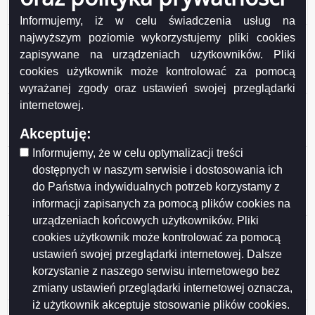
honorowego Mecenas Suwalskiego Sportu
Informujemy, iż w celu świadczenia usług na
Ogłoszenie o konsultacjach z SRDPP projektu
najwyższym poziomie wykorzystujemy pliki cookies
uchwały Rady Miejskiej w Suwałkach w sprawie
zapisywane na urządzeniach użytkowników. Pliki
ustanowienia tytułu honorowego Mecenas
cookies użytkownik może kontrolować za pomocą
Suwalskiego Sportu
wyrażanej zgody oraz ustawień swojej przeglądarki
Ogłoszenie o konsultacjach z SRDPP projektu
internetowej.
Programu Ochrony Zdrowia Psychicznego
Akceptuję:
Mieszkańców Suwałk do 2030 roku
Informujemy, że w celu optymalizacji treści
Wyniki konsultacji społecznych projektu uchwały Rady
dostępnych w naszym serwisie i dostosowania ich
Miejskiej w Suwałkach w sprawie określenia
do Państwa indywidualnych potrzeb korzystamy z
warunków i trybu finansowania rozwoju sportu w
informacji zapisanych za pomocą plików cookies na
Mieście Suwałki
urządzeniach końcowych użytkowników. Pliki
Wyniki konsultacji społecznych projektu uchwały Rady
cookies użytkownik może kontrolować za pomocą
Miejskiej w Suwałkach w sprawie określenia zasad,
ustawień swojej przeglądarki internetowej. Dalsze
trybu przyznawania i pozbawiania oraz rodzaju i
korzystanie z naszego serwisu internetowego bez
wysokości stypendiów sportowych oraz nagród i
zmiany ustawień przeglądarki internetowej oznacza,
wyróżnień w Mieście Suwałki
iż użytkownik akceptuje stosowanie plików cookies.
Wyniki konsultacji projektu Programu współpracy