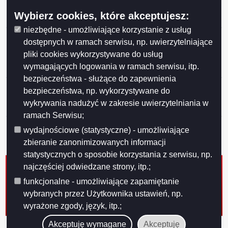
Miasta Suwałk z organizacjami pozarządowymi na rok
Wybierz cookies, które akceptujesz:
2026
niezbędne - umożliwiające korzystanie z usług
Przedłużenie konsultacji projektu uchwały Rady
dostępnych w ramach serwisu, np. uwierzytelniające
Miejskiej w Suwałkach w sprawie określenia
pliki cookies wykorzystywane do usług
warunków i trybu finansowania rozwoju sportu w
wymagających logowania w ramach serwisu, itp.
Mieście Suwałki
bezpieczeństwa - służące do zapewnienia
Ogłoszenie o konsultacjach projektu Programu
bezpieczeństwa, np. wykorzystywane do
współpracy Miasta Suwałk z organizacjami
wykrywania nadużyć w zakresie uwierzytelniania w
pozarządowymi na 2026 rok
ramach Serwisu;
Ogłoszenie o konsultacjach projektu uchwały w
wydajnościowe (statystyczne) - umożliwiające
sprawie określenia warunków i trybu finansowania
zbieranie zanonimizowanych informacji
rozwoju sportu w Mieście Suwałki
statystycznych o sposobie korzystania z serwisu, np.
Ogłoszenie o konsultacjach projektu uchwały Rady
najczęściej odwiedzane strony, itp.;
Miejskiej w Suwałkach w sprawie zmiany uchwały w
funkcjonalne - umożliwiające zapamiętanie
sprawie określenia zasad, trybu przyznawania i
wybranych przez Użytkownika ustawień, np.
pozbawiania oraz rodzaju i wysokości stypendiów
wyrażone zgody, język, itp.;
sportowych oraz nagród i wyróżnień w Mieście Suwałki
Wyniki konsultacji społecznych
Akceptuję wymagane
Akceptuję