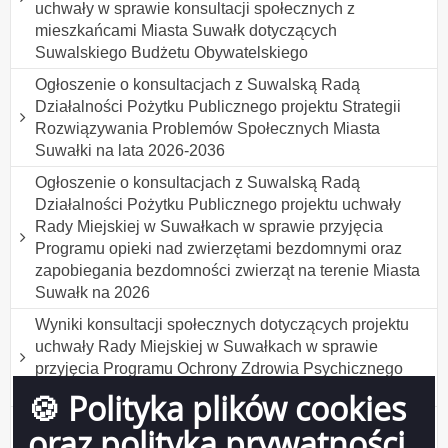
uchwały w sprawie konsultacji społecznych z
mieszkańcami Miasta Suwałk dotyczących
Suwalskiego Budżetu Obywatelskiego
Ogłoszenie o konsultacjach z Suwalską Radą
Działalności Pożytku Publicznego projektu Strategii
Rozwiązywania Problemów Społecznych Miasta
Suwałki na lata 2026-2036
Ogłoszenie o konsultacjach z Suwalską Radą
Działalności Pożytku Publicznego projektu uchwały
Rady Miejskiej w Suwałkach w sprawie przyjęcia
Programu opieki nad zwierzętami bezdomnymi oraz
zapobiegania bezdomności zwierząt na terenie Miasta
Suwałk na 2026
Wyniki konsultacji społecznych dotyczących projektu
uchwały Rady Miejskiej w Suwałkach w sprawie
przyjęcia Programu Ochrony Zdrowia Psychicznego
Mieszkańców Suwałk do 2030 roku
🍪 Polityka plików cookies
Wyniki konsultacji społecznych projektu uchwały Rady
oraz polityka prywatności
Miejskiej w Suwałkach w sprawie ustanowienia tytułu