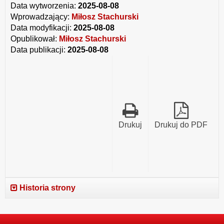
i
w
zmiany
Data wytworzenia:
2025-08-08
pozbawiania
sprawie
uchwały
Wprowadzający:
Miłosz Stachurski
oraz
określenia
w
rodzaju
zasad,
sprawie
Data modyfikacji:
2025-08-08
i
trybu
określenia
Opublikował:
Miłosz Stachurski
wysokości
przyznawania
zasad,
Data publikacji:
2025-08-08
stypendiów
i
trybu
sportowych
pozbawiania
przyznawania
oraz
oraz
i
nagród
rodzaju
pozbawiania
i
i
oraz
wyróżnień
wysokości
rodzaju
w
stypendiów
i
Mieście
sportowych
wysokości
Suwałk
oraz
stypendiów
Drukuj
Drukuj do PDF
nagród
sportowych
i
oraz
wyróżnień
nagród
w
i
Mieście
wyróżnień
Suwałki
w
Mieście
Historia strony
Suwałki