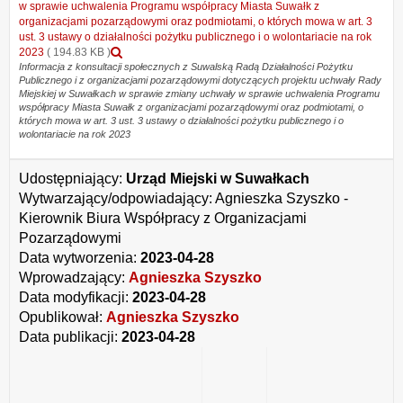
w sprawie uchwalenia Programu współpracy Miasta Suwałk z
organizacjami pozarządowymi oraz podmiotami, o których mowa w art. 3
ust. 3 ustawy o działalności pożytku publicznego i o wolontariacie na rok
Podgląd
2023
( 194.83 KB )
załącznika
Informacja z konsultacji społecznych z Suwalską Radą Działalności Pożytku
Publicznego i z organizacjami pozarządowymi dotyczących projektu uchwały Rady
Informacja
Miejskiej w Suwałkach w sprawie zmiany uchwały w sprawie uchwalenia Programu
z
współpracy Miasta Suwałk z organizacjami pozarządowymi oraz podmiotami, o
konsultacji
których mowa w art. 3 ust. 3 ustawy o działalności pożytku publicznego i o
społecznych
wolontariacie na rok 2023
z
Suwalską
Radą
Udostępniający:
Urząd Miejski w Suwałkach
Działalności
Wytwarzający/odpowiadający:
Agnieszka Szyszko -
Pożytku
Kierownik Biura Współpracy z Organizacjami
Publicznego
i
Pozarządowymi
z
Data wytworzenia:
2023-04-28
organizacjami
Wprowadzający:
Agnieszka Szyszko
pozarządowymi
Data modyfikacji:
2023-04-28
dotyczących
projektu
Opublikował:
Agnieszka Szyszko
uchwały
Data publikacji:
2023-04-28
Rady
Miejskiej
w
Suwałkach