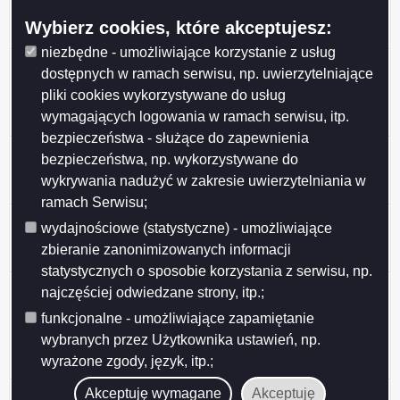
Miasta Suwałk z organizacjami pozarządowymi na rok
Wybierz cookies, które akceptujesz:
2026
niezbędne - umożliwiające korzystanie z usług
Przedłużenie konsultacji projektu uchwały Rady
dostępnych w ramach serwisu, np. uwierzytelniające
Miejskiej w Suwałkach w sprawie określenia
pliki cookies wykorzystywane do usług
warunków i trybu finansowania rozwoju sportu w
wymagających logowania w ramach serwisu, itp.
Mieście Suwałki
bezpieczeństwa - służące do zapewnienia
Ogłoszenie o konsultacjach projektu Programu
bezpieczeństwa, np. wykorzystywane do
współpracy Miasta Suwałk z organizacjami
wykrywania nadużyć w zakresie uwierzytelniania w
pozarządowymi na 2026 rok
ramach Serwisu;
Ogłoszenie o konsultacjach projektu uchwały w
wydajnościowe (statystyczne) - umożliwiające
sprawie określenia warunków i trybu finansowania
zbieranie zanonimizowanych informacji
rozwoju sportu w Mieście Suwałki
statystycznych o sposobie korzystania z serwisu, np.
Ogłoszenie o konsultacjach projektu uchwały Rady
najczęściej odwiedzane strony, itp.;
Miejskiej w Suwałkach w sprawie zmiany uchwały w
funkcjonalne - umożliwiające zapamiętanie
sprawie określenia zasad, trybu przyznawania i
wybranych przez Użytkownika ustawień, np.
pozbawiania oraz rodzaju i wysokości stypendiów
wyrażone zgody, język, itp.;
sportowych oraz nagród i wyróżnień w Mieście Suwałki
Wyniki konsultacji społecznych
Akceptuję wymagane
Akceptuję