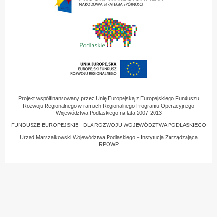
pożytku
publicznego
i
o
wolontariacie
na
rok
2023
Projekt współfinansowany przez Unię Europejską z Europejskiego Funduszu
Rozwoju Regionalnego w ramach Regionalnego Programu Operacyjnego
Województwa Podlaskiego na lata 2007-2013
FUNDUSZE EUROPEJSKIE - DLA ROZWOJU WOJEWÓDZTWA PODLASKIEGO
Urząd Marszałkowski Województwa Podlaskiego – Instytucja Zarządzająca
RPOWP