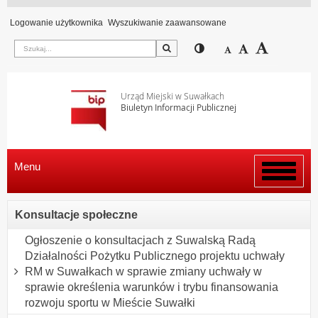
Logowanie użytkownika
Wyszukiwanie zaawansowane
Szukaj
Przełącz pomiędzy wi
Zmniejsz czcion
Domyślny rozm
Zwiększ c
Urząd Miejski w Suwałkach
Biuletyn Informacji Publicznej
Menu
Włącz
menu
Konsultacje społeczne
Ogłoszenie o konsultacjach z Suwalską Radą
Działalności Pożytku Publicznego projektu uchwały
RM w Suwałkach w sprawie zmiany uchwały w
sprawie określenia warunków i trybu finansowania
rozwoju sportu w Mieście Suwałki