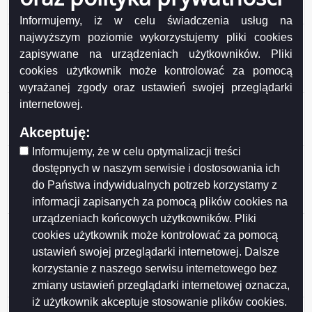
honorowego Mecenas Suwalskiego Sportu
Informujemy, iż w celu świadczenia usług na
Ogłoszenie o konsultacjach z SRDPP projektu
najwyższym poziomie wykorzystujemy pliki cookies
uchwały Rady Miejskiej w Suwałkach w sprawie
zapisywane na urządzeniach użytkowników. Pliki
ustanowienia tytułu honorowego Mecenas
cookies użytkownik może kontrolować za pomocą
Suwalskiego Sportu
wyrażanej zgody oraz ustawień swojej przeglądarki
Ogłoszenie o konsultacjach z SRDPP projektu
internetowej.
Programu Ochrony Zdrowia Psychicznego
Akceptuję:
Mieszkańców Suwałk do 2030 roku
Informujemy, że w celu optymalizacji treści
Wyniki konsultacji społecznych projektu uchwały Rady
dostępnych w naszym serwisie i dostosowania ich
Miejskiej w Suwałkach w sprawie określenia
do Państwa indywidualnych potrzeb korzystamy z
warunków i trybu finansowania rozwoju sportu w
informacji zapisanych za pomocą plików cookies na
Mieście Suwałki
urządzeniach końcowych użytkowników. Pliki
Wyniki konsultacji społecznych projektu uchwały Rady
cookies użytkownik może kontrolować za pomocą
Miejskiej w Suwałkach w sprawie określenia zasad,
ustawień swojej przeglądarki internetowej. Dalsze
trybu przyznawania i pozbawiania oraz rodzaju i
korzystanie z naszego serwisu internetowego bez
wysokości stypendiów sportowych oraz nagród i
zmiany ustawień przeglądarki internetowej oznacza,
wyróżnień w Mieście Suwałki
iż użytkownik akceptuje stosowanie plików cookies.
Wyniki konsultacji projektu Programu współpracy