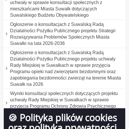
uchwały w sprawie konsultacji społecznych z
mieszkańcami Miasta Suwałk dotyczących
Suwalskiego Budżetu Obywatelskiego
Ogłoszenie o konsultacjach z Suwalską Radą
Działalności Pożytku Publicznego projektu Strategii
Rozwiązywania Problemów Społecznych Miasta
Suwałki na lata 2026-2036
Ogłoszenie o konsultacjach z Suwalską Radą
Działalności Pożytku Publicznego projektu uchwały
Rady Miejskiej w Suwałkach w sprawie przyjęcia
Programu opieki nad zwierzętami bezdomnymi oraz
zapobiegania bezdomności zwierząt na terenie Miasta
Suwałk na 2026
Wyniki konsultacji społecznych dotyczących projektu
uchwały Rady Miejskiej w Suwałkach w sprawie
przyjęcia Programu Ochrony Zdrowia Psychicznego
Mieszkańców Suwałk do 2030 roku
🍪 Polityka plików cookies
Wyniki konsultacji społecznych projektu uchwały Rady
oraz polityka prywatności
Miejskiej w Suwałkach w sprawie ustanowienia tytułu