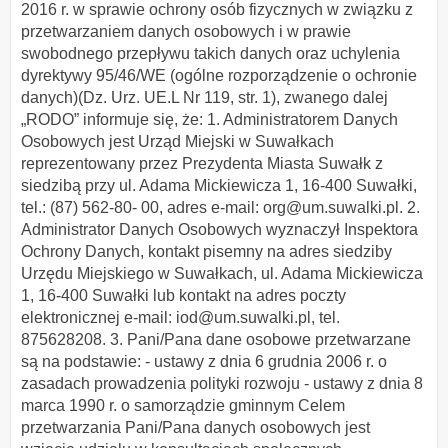
2016 r. w sprawie ochrony osób fizycznych w związku z
przetwarzaniem danych osobowych i w prawie
swobodnego przepływu takich danych oraz uchylenia
dyrektywy 95/46/WE (ogólne rozporządzenie o ochronie
danych)(Dz. Urz. UE.L Nr 119, str. 1), zwanego dalej
„RODO” informuje się, że: 1. Administratorem Danych
Osobowych jest Urząd Miejski w Suwałkach
reprezentowany przez Prezydenta Miasta Suwałk z
siedzibą przy ul. Adama Mickiewicza 1, 16-400 Suwałki,
tel.: (87) 562-80- 00, adres e-mail: org@um.suwalki.pl. 2.
Administrator Danych Osobowych wyznaczył Inspektora
Ochrony Danych, kontakt pisemny na adres siedziby
Urzędu Miejskiego w Suwałkach, ul. Adama Mickiewicza
1, 16-400 Suwałki lub kontakt na adres poczty
elektronicznej e-mail: iod@um.suwalki.pl, tel.
875628208. 3. Pani/Pana dane osobowe przetwarzane
są na podstawie: - ustawy z dnia 6 grudnia 2006 r. o
zasadach prowadzenia polityki rozwoju - ustawy z dnia 8
marca 1990 r. o samorządzie gminnym Celem
przetwarzania Pani/Pana danych osobowych jest