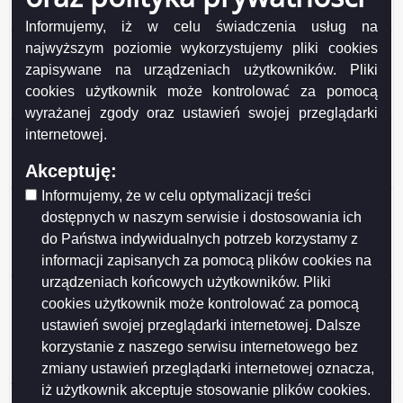
honorowego Mecenas Suwalskiego Sportu
Informujemy, iż w celu świadczenia usług na
Ogłoszenie o konsultacjach z SRDPP projektu
najwyższym poziomie wykorzystujemy pliki cookies
uchwały Rady Miejskiej w Suwałkach w sprawie
zapisywane na urządzeniach użytkowników. Pliki
ustanowienia tytułu honorowego Mecenas
cookies użytkownik może kontrolować za pomocą
Suwalskiego Sportu
wyrażanej zgody oraz ustawień swojej przeglądarki
Ogłoszenie o konsultacjach z SRDPP projektu
internetowej.
Programu Ochrony Zdrowia Psychicznego
Akceptuję:
Mieszkańców Suwałk do 2030 roku
Informujemy, że w celu optymalizacji treści
Wyniki konsultacji społecznych projektu uchwały Rady
dostępnych w naszym serwisie i dostosowania ich
Miejskiej w Suwałkach w sprawie określenia
do Państwa indywidualnych potrzeb korzystamy z
warunków i trybu finansowania rozwoju sportu w
informacji zapisanych za pomocą plików cookies na
Mieście Suwałki
urządzeniach końcowych użytkowników. Pliki
Wyniki konsultacji społecznych projektu uchwały Rady
cookies użytkownik może kontrolować za pomocą
Miejskiej w Suwałkach w sprawie określenia zasad,
ustawień swojej przeglądarki internetowej. Dalsze
trybu przyznawania i pozbawiania oraz rodzaju i
korzystanie z naszego serwisu internetowego bez
wysokości stypendiów sportowych oraz nagród i
zmiany ustawień przeglądarki internetowej oznacza,
wyróżnień w Mieście Suwałki
iż użytkownik akceptuje stosowanie plików cookies.
Wyniki konsultacji projektu Programu współpracy