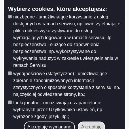
Miasta Suwałk z organizacjami pozarządowymi na rok
Wybierz cookies, które akceptujesz:
2026
niezbędne - umożliwiające korzystanie z usług
Przedłużenie konsultacji projektu uchwały Rady
dostępnych w ramach serwisu, np. uwierzytelniające
Miejskiej w Suwałkach w sprawie określenia
pliki cookies wykorzystywane do usług
warunków i trybu finansowania rozwoju sportu w
wymagających logowania w ramach serwisu, itp.
Mieście Suwałki
bezpieczeństwa - służące do zapewnienia
Ogłoszenie o konsultacjach projektu Programu
bezpieczeństwa, np. wykorzystywane do
współpracy Miasta Suwałk z organizacjami
wykrywania nadużyć w zakresie uwierzytelniania w
pozarządowymi na 2026 rok
ramach Serwisu;
Ogłoszenie o konsultacjach projektu uchwały w
wydajnościowe (statystyczne) - umożliwiające
sprawie określenia warunków i trybu finansowania
zbieranie zanonimizowanych informacji
rozwoju sportu w Mieście Suwałki
statystycznych o sposobie korzystania z serwisu, np.
Ogłoszenie o konsultacjach projektu uchwały Rady
najczęściej odwiedzane strony, itp.;
Miejskiej w Suwałkach w sprawie zmiany uchwały w
funkcjonalne - umożliwiające zapamiętanie
sprawie określenia zasad, trybu przyznawania i
wybranych przez Użytkownika ustawień, np.
pozbawiania oraz rodzaju i wysokości stypendiów
wyrażone zgody, język, itp.;
sportowych oraz nagród i wyróżnień w Mieście Suwałki
Wyniki konsultacji społecznych
Akceptuję wymagane
Akceptuję