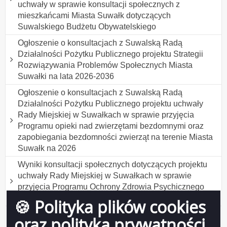
uchwały w sprawie konsultacji społecznych z
mieszkańcami Miasta Suwałk dotyczących
Suwalskiego Budżetu Obywatelskiego
Ogłoszenie o konsultacjach z Suwalską Radą
Działalności Pożytku Publicznego projektu Strategii
Rozwiązywania Problemów Społecznych Miasta
Suwałki na lata 2026-2036
Ogłoszenie o konsultacjach z Suwalską Radą
Działalności Pożytku Publicznego projektu uchwały
Rady Miejskiej w Suwałkach w sprawie przyjęcia
Programu opieki nad zwierzętami bezdomnymi oraz
zapobiegania bezdomności zwierząt na terenie Miasta
Suwałk na 2026
Wyniki konsultacji społecznych dotyczących projektu
uchwały Rady Miejskiej w Suwałkach w sprawie
przyjęcia Programu Ochrony Zdrowia Psychicznego
Mieszkańców Suwałk do 2030 roku
🍪 Polityka plików cookies
Wyniki konsultacji społecznych projektu uchwały Rady
oraz polityka prywatności
Miejskiej w Suwałkach w sprawie ustanowienia tytułu