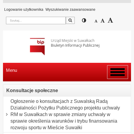
Logowanie użytkownika
Wyszukiwanie zaawansowane
Szukaj
Przełącz pomiędzy wi
Zmniejsz czcion
Domyślny rozm
Zwiększ c
Urząd Miejski w Suwałkach
Biuletyn Informacji Publicznej
Menu
Włącz
menu
Konsultacje społeczne
Ogłoszenie o konsultacjach z Suwalską Radą
Działalności Pożytku Publicznego projektu uchwały
RM w Suwałkach w sprawie zmiany uchwały w
sprawie określenia warunków i trybu finansowania
rozwoju sportu w Mieście Suwałki