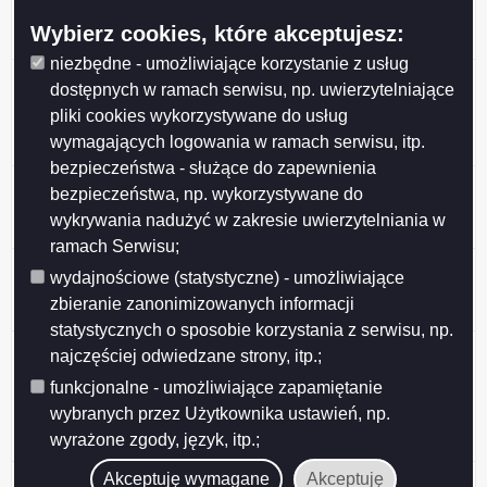
Miasta Suwałk z organizacjami pozarządowymi na rok
Wybierz cookies, które akceptujesz:
2026
niezbędne - umożliwiające korzystanie z usług
Przedłużenie konsultacji projektu uchwały Rady
dostępnych w ramach serwisu, np. uwierzytelniające
Miejskiej w Suwałkach w sprawie określenia
pliki cookies wykorzystywane do usług
warunków i trybu finansowania rozwoju sportu w
wymagających logowania w ramach serwisu, itp.
Mieście Suwałki
bezpieczeństwa - służące do zapewnienia
Ogłoszenie o konsultacjach projektu Programu
bezpieczeństwa, np. wykorzystywane do
współpracy Miasta Suwałk z organizacjami
wykrywania nadużyć w zakresie uwierzytelniania w
pozarządowymi na 2026 rok
ramach Serwisu;
Ogłoszenie o konsultacjach projektu uchwały w
wydajnościowe (statystyczne) - umożliwiające
sprawie określenia warunków i trybu finansowania
zbieranie zanonimizowanych informacji
rozwoju sportu w Mieście Suwałki
statystycznych o sposobie korzystania z serwisu, np.
Ogłoszenie o konsultacjach projektu uchwały Rady
najczęściej odwiedzane strony, itp.;
Miejskiej w Suwałkach w sprawie zmiany uchwały w
funkcjonalne - umożliwiające zapamiętanie
sprawie określenia zasad, trybu przyznawania i
wybranych przez Użytkownika ustawień, np.
pozbawiania oraz rodzaju i wysokości stypendiów
wyrażone zgody, język, itp.;
sportowych oraz nagród i wyróżnień w Mieście Suwałki
Wyniki konsultacji społecznych
Akceptuję wymagane
Akceptuję