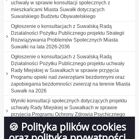
uchwały w sprawie konsultacji społecznych z
mieszkańcami Miasta Suwałk dotyczących
Suwalskiego Budżetu Obywatelskiego
Ogłoszenie o konsultacjach z Suwalską Radą
Działalności Pożytku Publicznego projektu Strategii
Rozwiązywania Problemów Społecznych Miasta
Suwałki na lata 2026-2036
Ogłoszenie o konsultacjach z Suwalską Radą
Działalności Pożytku Publicznego projektu uchwały
Rady Miejskiej w Suwałkach w sprawie przyjęcia
Programu opieki nad zwierzętami bezdomnymi oraz
zapobiegania bezdomności zwierząt na terenie Miasta
Suwałk na 2026
Wyniki konsultacji społecznych dotyczących projektu
uchwały Rady Miejskiej w Suwałkach w sprawie
przyjęcia Programu Ochrony Zdrowia Psychicznego
Mieszkańców Suwałk do 2030 roku
🍪 Polityka plików cookies
Wyniki konsultacji społecznych projektu uchwały Rady
oraz polityka prywatności
Miejskiej w Suwałkach w sprawie ustanowienia tytułu