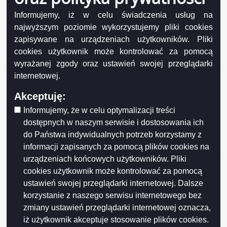
honorowego Mecenas Suwalskiego Sportu
Informujemy, iż w celu świadczenia usług na
Ogłoszenie o konsultacjach z SRDPP projektu
najwyższym poziomie wykorzystujemy pliki cookies
uchwały Rady Miejskiej w Suwałkach w sprawie
zapisywane na urządzeniach użytkowników. Pliki
ustanowienia tytułu honorowego Mecenas
cookies użytkownik może kontrolować za pomocą
Suwalskiego Sportu
wyrażanej zgody oraz ustawień swojej przeglądarki
Ogłoszenie o konsultacjach z SRDPP projektu
internetowej.
Programu Ochrony Zdrowia Psychicznego
Akceptuję:
Mieszkańców Suwałk do 2030 roku
Informujemy, że w celu optymalizacji treści
Wyniki konsultacji społecznych projektu uchwały Rady
dostępnych w naszym serwisie i dostosowania ich
Miejskiej w Suwałkach w sprawie określenia
do Państwa indywidualnych potrzeb korzystamy z
warunków i trybu finansowania rozwoju sportu w
informacji zapisanych za pomocą plików cookies na
Mieście Suwałki
urządzeniach końcowych użytkowników. Pliki
Wyniki konsultacji społecznych projektu uchwały Rady
cookies użytkownik może kontrolować za pomocą
Miejskiej w Suwałkach w sprawie określenia zasad,
ustawień swojej przeglądarki internetowej. Dalsze
trybu przyznawania i pozbawiania oraz rodzaju i
korzystanie z naszego serwisu internetowego bez
wysokości stypendiów sportowych oraz nagród i
zmiany ustawień przeglądarki internetowej oznacza,
wyróżnień w Mieście Suwałki
iż użytkownik akceptuje stosowanie plików cookies.
Wyniki konsultacji projektu Programu współpracy