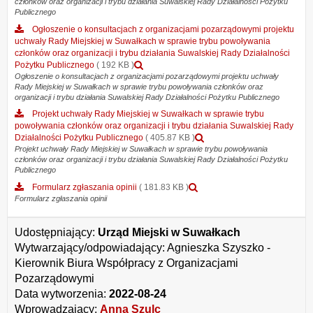
członków oraz organizacji i trybu działania Suwalskiej Rady Działalności Pożytku
o
Publicznego
konsultacjach
z
Ogłoszenie o konsultacjach z organizacjami pozarządowymi projektu
Suwalską
uchwały Rady Miejskiej w Suwałkach w sprawie trybu powoływania
Radą
członków oraz organizacji i trybu działania Suwalskiej Rady Działalności
Działalności
Podgląd
Pożytku Publicznego
( 192 KB )
Pożytku
załącznika
Ogłoszenie o konsultacjach z organizacjami pozarządowymi projektu uchwały
Rady Miejskiej w Suwałkach w sprawie trybu powoływania członków oraz
Publicznego
Ogłoszenie
organizacji i trybu działania Suwalskiej Rady Działalności Pożytku Publicznego
projektu
o
uchwały
konsultacjach
Projekt uchwały Rady Miejskiej w Suwałkach w sprawie trybu
Rady
z
powoływania członków oraz organizacji i trybu działania Suwalskiej Rady
Miejskiej
organizacjami
Podgląd
Działalności Pożytku Publicznego
( 405.87 KB )
w
pozarządowymi
załącznika
Projekt uchwały Rady Miejskiej w Suwałkach w sprawie trybu powoływania
Suwałkach
projektu
członków oraz organizacji i trybu działania Suwalskiej Rady Działalności Pożytku
Projekt
Publicznego
w
uchwały
uchwały
sprawie
Rady
Rady
Podgląd
Formularz zgłaszania opinii
( 181.83 KB )
trybu
Miejskiej
Miejskiej
załącznika
Formularz zgłaszania opinii
powoływania
w
w
Formularz
członków
Suwałkach
Suwałkach
zgłaszania
oraz
w
Udostępniający:
Urząd Miejski w Suwałkach
w
opinii
organizacji
sprawie
sprawie
Wytwarzający/odpowiadający:
Agnieszka Szyszko -
i
trybu
trybu
Kierownik Biura Współpracy z Organizacjami
trybu
powoływania
powoływania
Pozarządowymi
działania
członków
członków
Suwalskiej
oraz
oraz
Data wytworzenia:
2022-08-24
Rady
organizacji
organizacji
Wprowadzający:
Anna Szulc