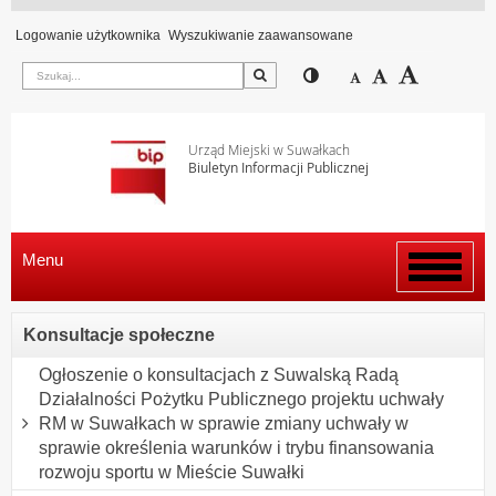
Logowanie użytkownika
Wyszukiwanie zaawansowane
Szukaj
Przełącz pomiędzy wi
Zmniejsz czcion
Domyślny rozm
Zwiększ c
Urząd Miejski w Suwałkach
Biuletyn Informacji Publicznej
Menu
Włącz
menu
Konsultacje społeczne
Ogłoszenie o konsultacjach z Suwalską Radą
Działalności Pożytku Publicznego projektu uchwały
RM w Suwałkach w sprawie zmiany uchwały w
sprawie określenia warunków i trybu finansowania
rozwoju sportu w Mieście Suwałki