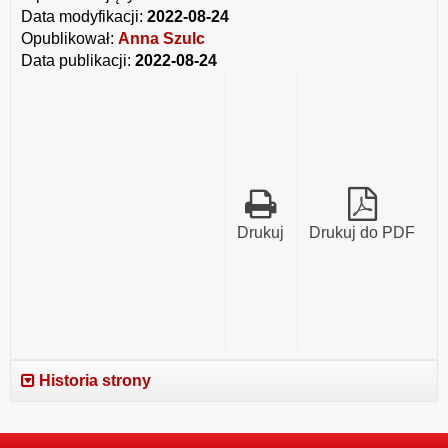
Działalności
i
i
Data modyfikacji:
2022-08-24
Pożytku
trybu
trybu
Publicznego
działania
Opublikował:
Anna Szulc
działania
Suwalskiej
Suwalskiej
Data publikacji:
2022-08-24
Rady
Rady
Działalności
Działalności
Pożytku
Pożytku
Publicznego
Publicznego
Drukuj
Drukuj do PDF
Historia strony