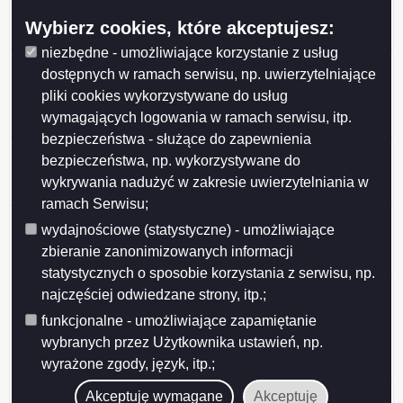
Miasta Suwałk z organizacjami pozarządowymi na rok
Wybierz cookies, które akceptujesz:
2026
niezbędne - umożliwiające korzystanie z usług
Przedłużenie konsultacji projektu uchwały Rady
dostępnych w ramach serwisu, np. uwierzytelniające
Miejskiej w Suwałkach w sprawie określenia
pliki cookies wykorzystywane do usług
warunków i trybu finansowania rozwoju sportu w
wymagających logowania w ramach serwisu, itp.
Mieście Suwałki
bezpieczeństwa - służące do zapewnienia
Ogłoszenie o konsultacjach projektu Programu
bezpieczeństwa, np. wykorzystywane do
współpracy Miasta Suwałk z organizacjami
wykrywania nadużyć w zakresie uwierzytelniania w
pozarządowymi na 2026 rok
ramach Serwisu;
Ogłoszenie o konsultacjach projektu uchwały w
wydajnościowe (statystyczne) - umożliwiające
sprawie określenia warunków i trybu finansowania
zbieranie zanonimizowanych informacji
rozwoju sportu w Mieście Suwałki
statystycznych o sposobie korzystania z serwisu, np.
Ogłoszenie o konsultacjach projektu uchwały Rady
najczęściej odwiedzane strony, itp.;
Miejskiej w Suwałkach w sprawie zmiany uchwały w
funkcjonalne - umożliwiające zapamiętanie
sprawie określenia zasad, trybu przyznawania i
wybranych przez Użytkownika ustawień, np.
pozbawiania oraz rodzaju i wysokości stypendiów
wyrażone zgody, język, itp.;
sportowych oraz nagród i wyróżnień w Mieście Suwałki
Wyniki konsultacji społecznych
Akceptuję wymagane
Akceptuję