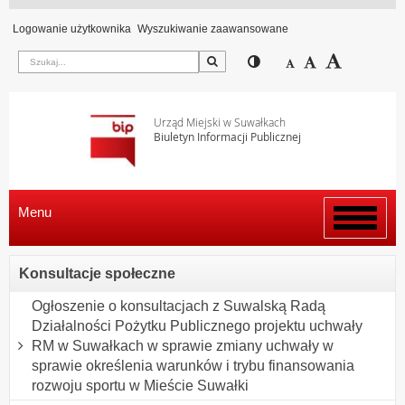
Logowanie użytkownika
Wyszukiwanie zaawansowane
Szukaj
Przełącz pomiędzy wi
Zmniejsz czcion
Domyślny rozm
Zwiększ c
Urząd Miejski w Suwałkach
Biuletyn Informacji Publicznej
Menu
Włącz
menu
Konsultacje społeczne
Ogłoszenie o konsultacjach z Suwalską Radą
Działalności Pożytku Publicznego projektu uchwały
RM w Suwałkach w sprawie zmiany uchwały w
sprawie określenia warunków i trybu finansowania
rozwoju sportu w Mieście Suwałki