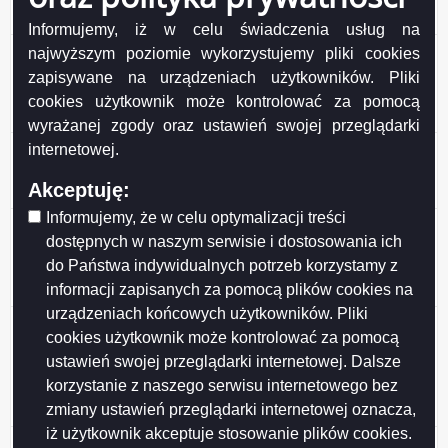
honorowego Mecenas Suwalskiego Sportu
Informujemy, iż w celu świadczenia usług na
Ogłoszenie o konsultacjach z SRDPP projektu
najwyższym poziomie wykorzystujemy pliki cookies
uchwały Rady Miejskiej w Suwałkach w sprawie
zapisywane na urządzeniach użytkowników. Pliki
ustanowienia tytułu honorowego Mecenas
cookies użytkownik może kontrolować za pomocą
Suwalskiego Sportu
wyrażanej zgody oraz ustawień swojej przeglądarki
Ogłoszenie o konsultacjach z SRDPP projektu
internetowej.
Programu Ochrony Zdrowia Psychicznego
Akceptuję:
Mieszkańców Suwałk do 2030 roku
Informujemy, że w celu optymalizacji treści
Wyniki konsultacji społecznych projektu uchwały Rady
dostępnych w naszym serwisie i dostosowania ich
Miejskiej w Suwałkach w sprawie określenia
do Państwa indywidualnych potrzeb korzystamy z
warunków i trybu finansowania rozwoju sportu w
informacji zapisanych za pomocą plików cookies na
Mieście Suwałki
urządzeniach końcowych użytkowników. Pliki
Wyniki konsultacji społecznych projektu uchwały Rady
cookies użytkownik może kontrolować za pomocą
Miejskiej w Suwałkach w sprawie określenia zasad,
ustawień swojej przeglądarki internetowej. Dalsze
trybu przyznawania i pozbawiania oraz rodzaju i
korzystanie z naszego serwisu internetowego bez
wysokości stypendiów sportowych oraz nagród i
zmiany ustawień przeglądarki internetowej oznacza,
wyróżnień w Mieście Suwałki
iż użytkownik akceptuje stosowanie plików cookies.
Wyniki konsultacji projektu Programu współpracy