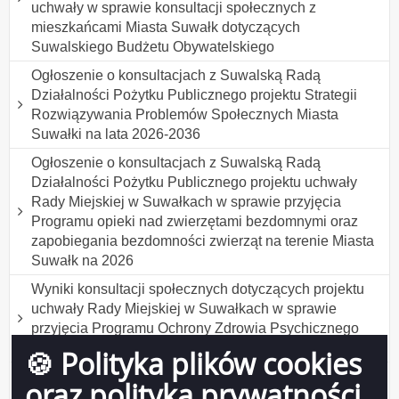
uchwały w sprawie konsultacji społecznych z
mieszkańcami Miasta Suwałk dotyczących
Suwalskiego Budżetu Obywatelskiego
Ogłoszenie o konsultacjach z Suwalską Radą
Działalności Pożytku Publicznego projektu Strategii
Rozwiązywania Problemów Społecznych Miasta
Suwałki na lata 2026-2036
Ogłoszenie o konsultacjach z Suwalską Radą
Działalności Pożytku Publicznego projektu uchwały
Rady Miejskiej w Suwałkach w sprawie przyjęcia
Programu opieki nad zwierzętami bezdomnymi oraz
zapobiegania bezdomności zwierząt na terenie Miasta
Suwałk na 2026
Wyniki konsultacji społecznych dotyczących projektu
uchwały Rady Miejskiej w Suwałkach w sprawie
przyjęcia Programu Ochrony Zdrowia Psychicznego
Mieszkańców Suwałk do 2030 roku
🍪 Polityka plików cookies
Wyniki konsultacji społecznych projektu uchwały Rady
oraz polityka prywatności
Miejskiej w Suwałkach w sprawie ustanowienia tytułu