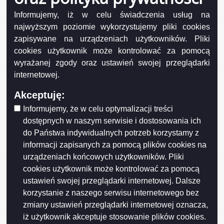
honorowego Mecenas Suwalskiego Sportu
Informujemy, iż w celu świadczenia usług na
Ogłoszenie o konsultacjach z SRDPP projektu
najwyższym poziomie wykorzystujemy pliki cookies
uchwały Rady Miejskiej w Suwałkach w sprawie
zapisywane na urządzeniach użytkowników. Pliki
ustanowienia tytułu honorowego Mecenas
cookies użytkownik może kontrolować za pomocą
Suwalskiego Sportu
wyrażanej zgody oraz ustawień swojej przeglądarki
Ogłoszenie o konsultacjach z SRDPP projektu
internetowej.
Programu Ochrony Zdrowia Psychicznego
Akceptuję:
Mieszkańców Suwałk do 2030 roku
Informujemy, że w celu optymalizacji treści
Wyniki konsultacji społecznych projektu uchwały Rady
dostępnych w naszym serwisie i dostosowania ich
Miejskiej w Suwałkach w sprawie określenia
do Państwa indywidualnych potrzeb korzystamy z
warunków i trybu finansowania rozwoju sportu w
informacji zapisanych za pomocą plików cookies na
Mieście Suwałki
urządzeniach końcowych użytkowników. Pliki
Wyniki konsultacji społecznych projektu uchwały Rady
cookies użytkownik może kontrolować za pomocą
Miejskiej w Suwałkach w sprawie określenia zasad,
ustawień swojej przeglądarki internetowej. Dalsze
trybu przyznawania i pozbawiania oraz rodzaju i
korzystanie z naszego serwisu internetowego bez
wysokości stypendiów sportowych oraz nagród i
zmiany ustawień przeglądarki internetowej oznacza,
wyróżnień w Mieście Suwałki
iż użytkownik akceptuje stosowanie plików cookies.
Wyniki konsultacji projektu Programu współpracy