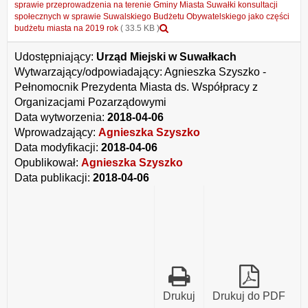
Informacja
sprawie przeprowadzenia na terenie Gminy Miasta Suwałki konsultacji
z
społecznych w sprawie Suwalskiego Budżetu Obywatelskiego jako części
Podgląd
konsultacji projektu
budżetu miasta na 2019 rok
( 33.5 KB )
załącznika
uchwały
Wyniki
Rady
Udostępniający:
Urząd Miejski w Suwałkach
konsultacji
Miejskiej
Wytwarzający/odpowiadający:
Agnieszka Szyszko -
projektu
w
Pełnomocnik Prezydenta Miasta ds. Współpracy z
uchwały
Suwałkach
Rady
w
Organizacjami Pozarządowymi
Miejskiej
sprawie
Data wytworzenia:
2018-04-06
w
przeprowadzenia
Wprowadzający:
Agnieszka Szyszko
Suwałkach
na
w
terenie
Data modyfikacji:
2018-04-06
sprawie
Gminy
Opublikował:
Agnieszka Szyszko
przeprowadzenia
Miasta
Data publikacji:
2018-04-06
na
Suwałki
terenie
konsultacji
Gminy
społecznych
Miasta
w
Suwałki
sprawie
konsultacji
Suwalskiego
społecznych
Budżetu
w
Obywatelskiego
sprawie
jako
Suwalskiego
części
Drukuj
Drukuj do PDF
Budżetu
budżetu