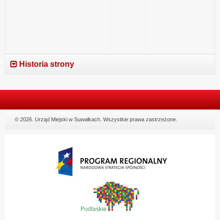
Obywatelskiego
miasta
jako
na
części
2019
budżetu
rok
miasta
na
2019
rok
Historia strony
© 2026. Urząd Miejski w Suwałkach. Wszystkie prawa zastrzeżone.