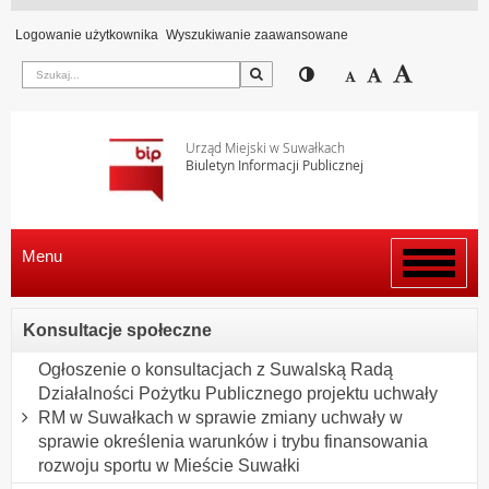
Logowanie użytkownika
Wyszukiwanie zaawansowane
Szukaj
Przełącz pomiędzy wi
Zmniejsz czcion
Domyślny rozm
Zwiększ c
Urząd Miejski w Suwałkach
Biuletyn Informacji Publicznej
Menu
Włącz
menu
Konsultacje społeczne
Ogłoszenie o konsultacjach z Suwalską Radą
Działalności Pożytku Publicznego projektu uchwały
RM w Suwałkach w sprawie zmiany uchwały w
sprawie określenia warunków i trybu finansowania
rozwoju sportu w Mieście Suwałki