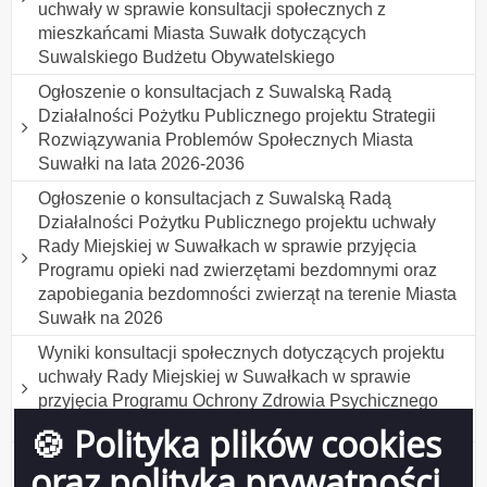
uchwały w sprawie konsultacji społecznych z
mieszkańcami Miasta Suwałk dotyczących
Suwalskiego Budżetu Obywatelskiego
Ogłoszenie o konsultacjach z Suwalską Radą
Działalności Pożytku Publicznego projektu Strategii
Rozwiązywania Problemów Społecznych Miasta
Suwałki na lata 2026-2036
Ogłoszenie o konsultacjach z Suwalską Radą
Działalności Pożytku Publicznego projektu uchwały
Rady Miejskiej w Suwałkach w sprawie przyjęcia
Programu opieki nad zwierzętami bezdomnymi oraz
zapobiegania bezdomności zwierząt na terenie Miasta
Suwałk na 2026
Wyniki konsultacji społecznych dotyczących projektu
uchwały Rady Miejskiej w Suwałkach w sprawie
przyjęcia Programu Ochrony Zdrowia Psychicznego
Mieszkańców Suwałk do 2030 roku
🍪 Polityka plików cookies
Wyniki konsultacji społecznych projektu uchwały Rady
oraz polityka prywatności
Miejskiej w Suwałkach w sprawie ustanowienia tytułu