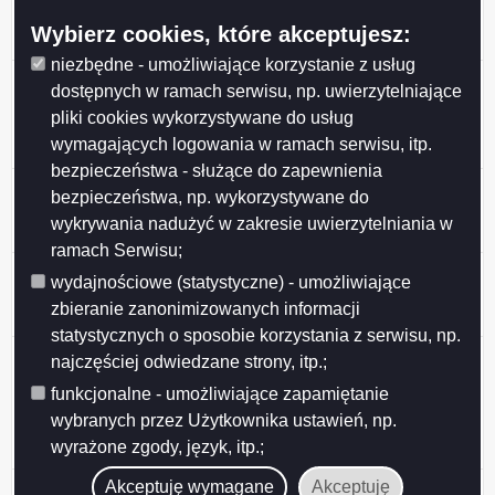
Miasta Suwałk z organizacjami pozarządowymi na rok
Wybierz cookies, które akceptujesz:
2026
niezbędne - umożliwiające korzystanie z usług
Przedłużenie konsultacji projektu uchwały Rady
dostępnych w ramach serwisu, np. uwierzytelniające
Miejskiej w Suwałkach w sprawie określenia
pliki cookies wykorzystywane do usług
warunków i trybu finansowania rozwoju sportu w
wymagających logowania w ramach serwisu, itp.
Mieście Suwałki
bezpieczeństwa - służące do zapewnienia
Ogłoszenie o konsultacjach projektu Programu
bezpieczeństwa, np. wykorzystywane do
współpracy Miasta Suwałk z organizacjami
wykrywania nadużyć w zakresie uwierzytelniania w
pozarządowymi na 2026 rok
ramach Serwisu;
Ogłoszenie o konsultacjach projektu uchwały w
wydajnościowe (statystyczne) - umożliwiające
sprawie określenia warunków i trybu finansowania
zbieranie zanonimizowanych informacji
rozwoju sportu w Mieście Suwałki
statystycznych o sposobie korzystania z serwisu, np.
Ogłoszenie o konsultacjach projektu uchwały Rady
najczęściej odwiedzane strony, itp.;
Miejskiej w Suwałkach w sprawie zmiany uchwały w
funkcjonalne - umożliwiające zapamiętanie
sprawie określenia zasad, trybu przyznawania i
wybranych przez Użytkownika ustawień, np.
pozbawiania oraz rodzaju i wysokości stypendiów
wyrażone zgody, język, itp.;
sportowych oraz nagród i wyróżnień w Mieście Suwałki
Wyniki konsultacji społecznych
Akceptuję wymagane
Akceptuję