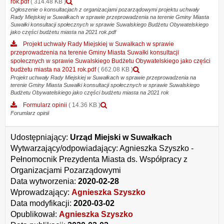
sprawie
Podgląd
rok.pdf
( 314.48 KB )
przeprowadzenia
załącznika
Ogłoszenie o konsultacjach z organizacjami pozarządowymi projektu uchwały
Rady Miejskiej w Suwałkach w sprawie przeprowadzenia na terenie Gminy Miasta
na
Ogłoszenie
Suwałki konsultacji społecznych w sprawie Suwalskiego Budżetu Obywatelskiego
terenie
o
jako części budżetu miasta na 2021 rok.pdf
Gminy
konsultacjach
Miasta
z
Projekt uchwały Rady Miejskiej w Suwałkach w sprawie
Suwałki
organizacjami
przeprowadzenia na terenie Gminy Miasta Suwałki konsultacji
konsultacji
pozarządowymi
społecznych w sprawie Suwalskiego Budżetu Obywatelskiego jako części
społecznych
projektu
Podgląd
budżetu miasta na 2021 rok.pdf
( 662.08 KB )
w
uchwały
załącznika
Projekt uchwały Rady Miejskiej w Suwałkach w sprawie przeprowadzenia na
sprawie
terenie Gminy Miasta Suwałki konsultacji społecznych w sprawie Suwalskiego
Rady
Projekt
Budżetu Obywatelskiego jako części budżetu miasta na 2021 rok
Suwalskiego
Miejskiej
uchwały
Budżetu
w
Rady
Podgląd
Formularz opinii
( 14.36 KB )
Obywatelskiego
Suwałkach
Miejskiej
załącznika
Forumlarz opinii
jako
w
w
Formularz
części
sprawie
Suwałkach
opinii
budżetu
Udostępniający:
Urząd Miejski w Suwałkach
przeprowadzenia
w
miasta
na
sprawie
Wytwarzający/odpowiadający:
Agnieszka Szyszko -
na
terenie
przeprowadzenia
Pełnomocnik Prezydenta Miasta ds. Współpracy z
2021
Gminy
na
Organizacjami Pozarządowymi
rok.pdf
Miasta
terenie
Suwałki
Gminy
Data wytworzenia:
2020-02-28
konsultacji
Miasta
Wprowadzający:
Agnieszka Szyszko
społecznych
Suwałki
Data modyfikacji:
2020-03-02
w
konsultacji
sprawie
Opublikował:
Agnieszka Szyszko
społecznych
Suwalskiego
w