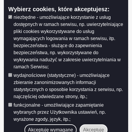
Miasta Suwałk z organizacjami pozarządowymi na rok
Wybierz cookies, które akceptujesz:
2026
niezbędne - umożliwiające korzystanie z usług
Przedłużenie konsultacji projektu uchwały Rady
dostępnych w ramach serwisu, np. uwierzytelniające
Miejskiej w Suwałkach w sprawie określenia
pliki cookies wykorzystywane do usług
warunków i trybu finansowania rozwoju sportu w
wymagających logowania w ramach serwisu, itp.
Mieście Suwałki
bezpieczeństwa - służące do zapewnienia
Ogłoszenie o konsultacjach projektu Programu
bezpieczeństwa, np. wykorzystywane do
współpracy Miasta Suwałk z organizacjami
wykrywania nadużyć w zakresie uwierzytelniania w
pozarządowymi na 2026 rok
ramach Serwisu;
Ogłoszenie o konsultacjach projektu uchwały w
wydajnościowe (statystyczne) - umożliwiające
sprawie określenia warunków i trybu finansowania
zbieranie zanonimizowanych informacji
rozwoju sportu w Mieście Suwałki
statystycznych o sposobie korzystania z serwisu, np.
Ogłoszenie o konsultacjach projektu uchwały Rady
najczęściej odwiedzane strony, itp.;
Miejskiej w Suwałkach w sprawie zmiany uchwały w
funkcjonalne - umożliwiające zapamiętanie
sprawie określenia zasad, trybu przyznawania i
wybranych przez Użytkownika ustawień, np.
pozbawiania oraz rodzaju i wysokości stypendiów
wyrażone zgody, język, itp.;
sportowych oraz nagród i wyróżnień w Mieście Suwałki
Wyniki konsultacji społecznych
Akceptuję wymagane
Akceptuję