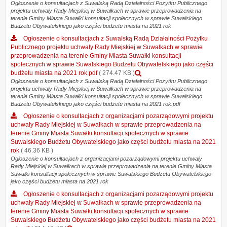
Ogłoszenie o konsultacjach z Suwalską Radą Działalności Pożytku Publicznego
projektu uchwały Rady Miejskiej w Suwałkach w sprawie przeprowadzenia na
terenie Gminy Miasta Suwałki konsultacji społecznych w sprawie Suwalskiego
Budżetu Obywatelskiego jako części budżetu miasta na 2021 rok
Ogłoszenie o konsultacjach z Suwalską Radą Działalności Pożytku
Publicznego projektu uchwały Rady Miejskiej w Suwałkach w sprawie
przeprowadzenia na terenie Gminy Miasta Suwałki konsultacji
społecznych w sprawie Suwalskiego Budżetu Obywatelskiego jako części
Podgląd
budżetu miasta na 2021 rok.pdf
( 274.47 KB )
załącznika
Ogłoszenie o konsultacjach z Suwalską Radą Działalności Pożytku Publicznego
projektu uchwały Rady Miejskiej w Suwałkach w sprawie przeprowadzenia na
Ogłoszenie
terenie Gminy Miasta Suwałki konsultacji społecznych w sprawie Suwalskiego
o
Budżetu Obywatelskiego jako części budżetu miasta na 2021 rok.pdf
konsultacjach
z
Ogłoszenie o konsultacjach z organizacjami pozarządowymi projektu
Suwalską
uchwały Rady Miejskiej w Suwałkach w sprawie przeprowadzenia na
Radą
terenie Gminy Miasta Suwałki konsultacji społecznych w sprawie
Działalności
Suwalskiego Budżetu Obywatelskiego jako części budżetu miasta na 2021
Pożytku
rok
( 46.36 KB )
Publicznego
Ogłoszenie o konsultacjach z organizacjami pozarządowymi projektu uchwały
Rady Miejskiej w Suwałkach w sprawie przeprowadzenia na terenie Gminy Miasta
projektu
Suwałki konsultacji społecznych w sprawie Suwalskiego Budżetu Obywatelskiego
uchwały
jako części budżetu miasta na 2021 rok
Rady
Miejskiej
Ogłoszenie o konsultacjach z organizacjami pozarządowymi projektu
w
uchwały Rady Miejskiej w Suwałkach w sprawie przeprowadzenia na
Suwałkach
terenie Gminy Miasta Suwałki konsultacji społecznych w sprawie
w
Suwalskiego Budżetu Obywatelskiego jako części budżetu miasta na 2021