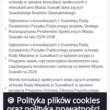
uchwały w sprawie konsultacji społecznych z
mieszkańcami Miasta Suwałk dotyczących
Suwalskiego Budżetu Obywatelskiego
Ogłoszenie o konsultacjach z Suwalską Radą
Działalności Pożytku Publicznego projektu Strategii
Rozwiązywania Problemów Społecznych Miasta
Suwałki na lata 2026-2036
Ogłoszenie o konsultacjach z Suwalską Radą
Działalności Pożytku Publicznego projektu uchwały
Rady Miejskiej w Suwałkach w sprawie przyjęcia
Programu opieki nad zwierzętami bezdomnymi oraz
zapobiegania bezdomności zwierząt na terenie Miasta
Suwałk na 2026
Wyniki konsultacji społecznych dotyczących projektu
uchwały Rady Miejskiej w Suwałkach w sprawie
przyjęcia Programu Ochrony Zdrowia Psychicznego
Mieszkańców Suwałk do 2030 roku
🍪 Polityka plików cookies
Wyniki konsultacji społecznych projektu uchwały Rady
oraz polityka prywatności
Miejskiej w Suwałkach w sprawie ustanowienia tytułu