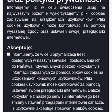
honorowego Mecenas Suwalskiego Sportu
Informujemy, iż w celu świadczenia usług na
Ogłoszenie o konsultacjach z SRDPP projektu
najwyższym poziomie wykorzystujemy pliki cookies
uchwały Rady Miejskiej w Suwałkach w sprawie
zapisywane na urządzeniach użytkowników. Pliki
ustanowienia tytułu honorowego Mecenas
cookies użytkownik może kontrolować za pomocą
Suwalskiego Sportu
wyrażanej zgody oraz ustawień swojej przeglądarki
Ogłoszenie o konsultacjach z SRDPP projektu
internetowej.
Programu Ochrony Zdrowia Psychicznego
Akceptuję:
Mieszkańców Suwałk do 2030 roku
Informujemy, że w celu optymalizacji treści
Wyniki konsultacji społecznych projektu uchwały Rady
dostępnych w naszym serwisie i dostosowania ich
Miejskiej w Suwałkach w sprawie określenia
do Państwa indywidualnych potrzeb korzystamy z
warunków i trybu finansowania rozwoju sportu w
informacji zapisanych za pomocą plików cookies na
Mieście Suwałki
urządzeniach końcowych użytkowników. Pliki
Wyniki konsultacji społecznych projektu uchwały Rady
cookies użytkownik może kontrolować za pomocą
Miejskiej w Suwałkach w sprawie określenia zasad,
ustawień swojej przeglądarki internetowej. Dalsze
trybu przyznawania i pozbawiania oraz rodzaju i
korzystanie z naszego serwisu internetowego bez
wysokości stypendiów sportowych oraz nagród i
zmiany ustawień przeglądarki internetowej oznacza,
wyróżnień w Mieście Suwałki
iż użytkownik akceptuje stosowanie plików cookies.
Wyniki konsultacji projektu Programu współpracy