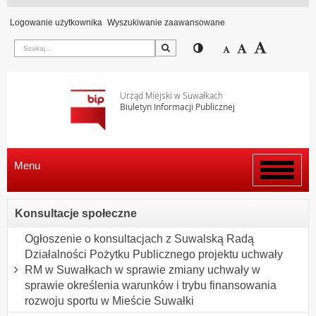
Logowanie użytkownika
Wyszukiwanie zaawansowane
Szukaj
Przełącz pomiędzy wi
Zmniejsz czcion
Domyślny rozm
Zwiększ c
Urząd Miejski w Suwałkach
Biuletyn Informacji Publicznej
Menu
Włącz
menu
Konsultacje społeczne
Ogłoszenie o konsultacjach z Suwalską Radą
Działalności Pożytku Publicznego projektu uchwały
RM w Suwałkach w sprawie zmiany uchwały w
sprawie określenia warunków i trybu finansowania
rozwoju sportu w Mieście Suwałki