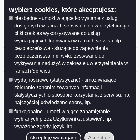
Miasta Suwałk z organizacjami pozarządowymi na rok
Wybierz cookies, które akceptujesz:
2026
niezbędne - umożliwiające korzystanie z usług
Przedłużenie konsultacji projektu uchwały Rady
dostępnych w ramach serwisu, np. uwierzytelniające
Miejskiej w Suwałkach w sprawie określenia
pliki cookies wykorzystywane do usług
warunków i trybu finansowania rozwoju sportu w
wymagających logowania w ramach serwisu, itp.
Mieście Suwałki
bezpieczeństwa - służące do zapewnienia
Ogłoszenie o konsultacjach projektu Programu
bezpieczeństwa, np. wykorzystywane do
współpracy Miasta Suwałk z organizacjami
wykrywania nadużyć w zakresie uwierzytelniania w
pozarządowymi na 2026 rok
ramach Serwisu;
Ogłoszenie o konsultacjach projektu uchwały w
wydajnościowe (statystyczne) - umożliwiające
sprawie określenia warunków i trybu finansowania
zbieranie zanonimizowanych informacji
rozwoju sportu w Mieście Suwałki
statystycznych o sposobie korzystania z serwisu, np.
Ogłoszenie o konsultacjach projektu uchwały Rady
najczęściej odwiedzane strony, itp.;
Miejskiej w Suwałkach w sprawie zmiany uchwały w
funkcjonalne - umożliwiające zapamiętanie
sprawie określenia zasad, trybu przyznawania i
wybranych przez Użytkownika ustawień, np.
pozbawiania oraz rodzaju i wysokości stypendiów
wyrażone zgody, język, itp.;
sportowych oraz nagród i wyróżnień w Mieście Suwałki
Wyniki konsultacji społecznych
Akceptuję wymagane
Akceptuję