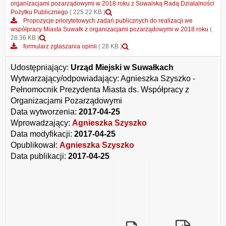
o
organizacjami pozarządowymi w 2018 roku z Suwalską Radą Działalności
konsultacjach
Podgląd
Pożytku Publicznego
( 225.22 KB )
społecznych
załącznika
Propozycje priorytetowych zadań publicznych do realizacji we
Propozycji
Ogłoszenie
współpracy Miasta Suwałk z organizacjami pozarządowymi w 2018 roku
(
Podgląd
priorytetowych
o
28.36 KB )
załącznika
zadań
konsultacjach
Podgląd
formularz zgłaszania opinii
( 28 KB )
Propozycje
publicznych
społecznych
załącznika
priorytetowych
do
Propozycji
formularz
Udostępniający:
Urząd Miejski w Suwałkach
zadań
realizacji
priorytetowych
zgłaszania
Wytwarzający/odpowiadający:
Agnieszka Szyszko -
publicznych
we
zadań
opinii
Pełnomocnik Prezydenta Miasta ds. Współpracy z
do
współpracy
publicznych
realizacji
Miasta
do
Organizacjami Pozarządowymi
we
Suwałk
realizacji
Data wytworzenia:
2017-04-25
współpracy
z
we
Wprowadzający:
Agnieszka Szyszko
Miasta
organizacjami
współpracy
Suwałk
pozarządowymi
Miasta
Data modyfikacji:
2017-04-25
z
w
Suwałk
Opublikował:
Agnieszka Szyszko
organizacjami
2018
z
Data publikacji:
2017-04-25
pozarządowymi
roku
organizacjami
w
z
pozarządowymi
2018
organizacjami
w
roku
pozarządowymi
2018
roku
z
Suwalską
Radą