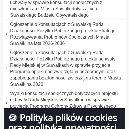
uchwały w sprawie konsultacji społecznych z
mieszkańcami Miasta Suwałk dotyczących
Suwalskiego Budżetu Obywatelskiego
Ogłoszenie o konsultacjach z Suwalską Radą
Działalności Pożytku Publicznego projektu Strategii
Rozwiązywania Problemów Społecznych Miasta
Suwałki na lata 2026-2036
Ogłoszenie o konsultacjach z Suwalską Radą
Działalności Pożytku Publicznego projektu uchwały
Rady Miejskiej w Suwałkach w sprawie przyjęcia
Programu opieki nad zwierzętami bezdomnymi oraz
zapobiegania bezdomności zwierząt na terenie Miasta
Suwałk na 2026
Wyniki konsultacji społecznych dotyczących projektu
uchwały Rady Miejskiej w Suwałkach w sprawie
przyjęcia Programu Ochrony Zdrowia Psychicznego
Mieszkańców Suwałk do 2030 roku
🍪 Polityka plików cookies
Wyniki konsultacji społecznych projektu uchwały Rady
oraz polityka prywatności
Miejskiej w Suwałkach w sprawie ustanowienia tytułu