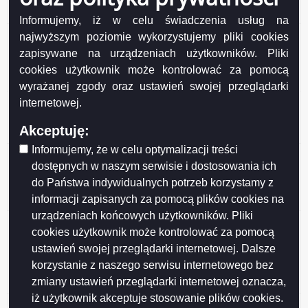
honorowego Mecenas Suwalskiego Sportu
Informujemy, iż w celu świadczenia usług na
Ogłoszenie o konsultacjach z SRDPP projektu
najwyższym poziomie wykorzystujemy pliki cookies
uchwały Rady Miejskiej w Suwałkach w sprawie
zapisywane na urządzeniach użytkowników. Pliki
ustanowienia tytułu honorowego Mecenas
cookies użytkownik może kontrolować za pomocą
Suwalskiego Sportu
wyrażanej zgody oraz ustawień swojej przeglądarki
Ogłoszenie o konsultacjach z SRDPP projektu
internetowej.
Programu Ochrony Zdrowia Psychicznego
Akceptuję:
Mieszkańców Suwałk do 2030 roku
Informujemy, że w celu optymalizacji treści
Wyniki konsultacji społecznych projektu uchwały Rady
dostępnych w naszym serwisie i dostosowania ich
Miejskiej w Suwałkach w sprawie określenia
do Państwa indywidualnych potrzeb korzystamy z
warunków i trybu finansowania rozwoju sportu w
informacji zapisanych za pomocą plików cookies na
Mieście Suwałki
urządzeniach końcowych użytkowników. Pliki
Wyniki konsultacji społecznych projektu uchwały Rady
cookies użytkownik może kontrolować za pomocą
Miejskiej w Suwałkach w sprawie określenia zasad,
ustawień swojej przeglądarki internetowej. Dalsze
trybu przyznawania i pozbawiania oraz rodzaju i
korzystanie z naszego serwisu internetowego bez
wysokości stypendiów sportowych oraz nagród i
zmiany ustawień przeglądarki internetowej oznacza,
wyróżnień w Mieście Suwałki
iż użytkownik akceptuje stosowanie plików cookies.
Wyniki konsultacji projektu Programu współpracy