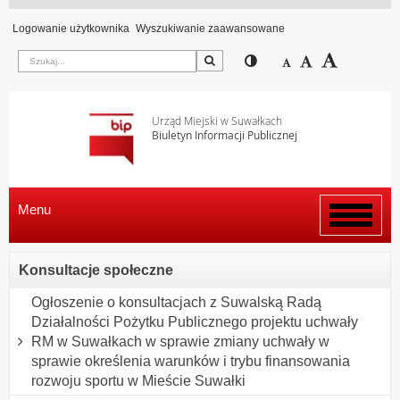
Logowanie użytkownika
Wyszukiwanie zaawansowane
Szukaj
Przełącz pomiędzy wi
Zmniejsz czcion
Domyślny rozm
Zwiększ c
Urząd Miejski w Suwałkach
Biuletyn Informacji Publicznej
Menu
Włącz
menu
Konsultacje społeczne
Ogłoszenie o konsultacjach z Suwalską Radą
Działalności Pożytku Publicznego projektu uchwały
RM w Suwałkach w sprawie zmiany uchwały w
sprawie określenia warunków i trybu finansowania
rozwoju sportu w Mieście Suwałki