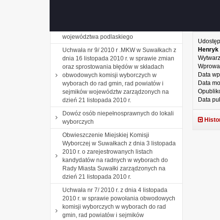
Komunikat komisarza wyborczego w
Białymstoku z dnia 24 listopada 2010 r. o
wynikach wyborów wójtów, burmistrzów i
ko
prezydentów miast na obszarze
województwa podlaskiego
Udostęp
Henryk
Uchwała nr 9/ 2010 r .MKW w Suwałkach z
Wytwarz
dnia 16 listopada 2010 r. w sprawie zmian
Wprowa
oraz sprostowania błędów w składach
Data wp
obwodowych komisji wyborczych w
Data mo
wyborach do rad gmin, rad powiatów i
Opublik
sejmików województw zarządzonych na
Data pub
dzień 21 listopada 2010 r.
Dowóz osób niepełnosprawnych do lokali
Histo
wyborczych
Obwieszczenie Miejskiej Komisji
Wyborczej w Suwałkach z dnia 3 listopada
2010 r. o zarejestrowanych listach
kandydatów na radnych w wyborach do
Rady Miasta Suwałki zarządzonych na
dzień 21 listopada 2010 r.
Uchwała nr 7/ 2010 r. z dnia 4 listopada
2010 r. w sprawie powołania obwodowych
komisji wyborczych w wyborach do rad
gmin, rad powiatów i sejmików