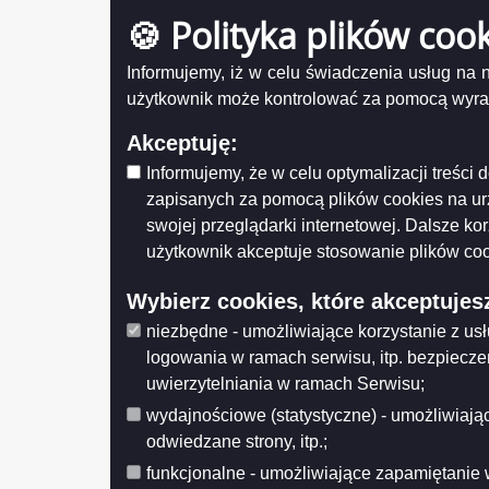
z dnia 29 września 2010 r.o numerach i
granicach obwodów głosowania
🍪 Polityka plików coo
utworzonych na terenie Miasta Suwałk
oraz o wyznaczonych siedzibach
do r
Informujemy, iż w celu świadczenia usług na
obwodowych komisji wyborczych.
1190
użytkownik może kontrolować za pomocą wyraża
Informacja o miejscach przeznaczonych na
umieszczanie obwieszczeń-A2
29 p
Akceptuję:
Państwowa Komisja Wyborcza -
Suwa
Aktualności
Informujemy, że w celu optymalizacji treśc
zare
zapisanych za pomocą plików cookies na u
Państwowa Komisja Wyborcza - Wybory
rad
Samorządowe
swojej przeglądarki internetowej. Dalsze ko
wyb
Komunikat Wojewódzkiej Komisji
użytkownik akceptuje stosowanie plików coo
Wyborczej w Białymstoku
21 l
Informacja o składzie Miejskiej Komisji
Wybierz cookies, które akceptujes
Wyborczej w Suwałkach
niezbędne - umożliwiające korzystanie z us
Uchwała nr 1 2010 r. - w sprawie wyboru
logowania w ramach serwisu, itp. bezpiecz
Zastępcy Przewodniczącego Miejskiej
Komisji Wyborczej w Suwałkach
uwierzytelniania w ramach Serwisu;
Uchwała nr 2 2010 r. z dnia 11
wydajnościowe (statystyczne) - umożliwiając
października 2010 r. w sprawie podziału
odwiedzane strony, itp.;
czynności pomiędzy osoby wchodzące w
skład Komisji.
funkcjonalne - umożliwiające zapamiętanie 