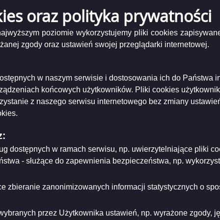
kies oraz polityka prywatności
Na podstawie art. 64 o ust. 7 ustawy z dnia 1
ad gmin, rad powiatów i sejmików województ
 najwyższym poziomie wykorzystujemy pliki cookies zapisywane
) Miejska Komisja Wyborcza w Suwałkach inf
nej zgody oraz ustawień swojej przeglądarki internetowej.
00
aździernika 2010 r. o godz. 14
w sali nr 
łkach przy ul. Mickiewicza 1 przeprowadzon
i dostępnych w naszym serwisie i dostosowania ich do Państwa i
jestrowanych w wyborach do Rady Miejskiej
rządzeniach końcowych użytkowników. Pliki cookies użytkowni
nych Komitetów Wyborczych zarejestrowan
rzystanie z naszego serwisu internetowego bez zmiany ustawień
orczym lub w jednym okręgu wyborczym, w 
kies.
istopada 2010 roku.
z:
ług dostępnych w ramach serwisu, np. uwierzytelniające pliki
Prz
eństwa - służące do zapewnienia bezpieczeństwa, np. wykorzy
Miejskiej Komis
e zbieranie zanonimizowanych informacji statystycznych o spos
Maciej H
wybranych przez Użytkownika ustawień, np. wyrażone zgody, języ