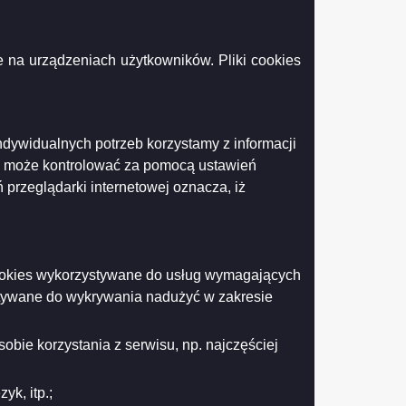
6 lipca 1998 r. Ordynacja wyborcza
w (Dz. U. z 2010 r. Nr 176, poz.
 na urządzeniach użytkowników. Pliki cookies
ormuje, iż w dniu
146 (I piętro) Urzędu Miejskiego w
e zostanie losowanie numerów dla
ndywidualnych potrzeb korzystamy z informacji
 w Suwałkach list kandydatów na
k może kontrolować za pomocą ustawień
ych w więcej niż jednym okręgu
 przeglądarki internetowej oznacza, iż
wyborach zarządzonych na dzień
 cookies wykorzystywane do usług wymagających
ewodniczący
stywane do wykrywania nadużyć w zakresie
ji Wyborczej w Suwałkach
obie korzystania z serwisu, np. najczęściej
enryk Romotowski
k, itp.;