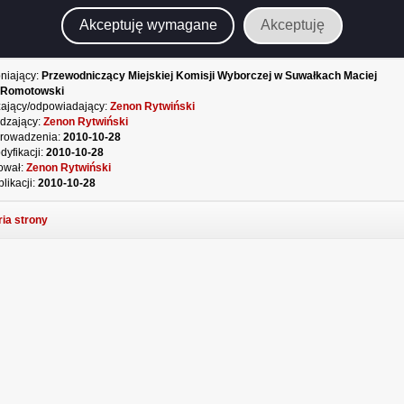
Akceptuję wymagane
Akceptuję
Podgląd
munikatmkw12010
( 20.34 KB )
załącznika
komunikatmkw12010
niający:
Przewodniczący Miejskiej Komisji Wyborczej w Suwałkach Maciej
 Romotowski
ający/odpowiadający:
Zenon Rytwiński
dzający:
Zenon Rytwiński
rowadzenia:
2010-10-28
dyfikacji:
2010-10-28
ował:
Zenon Rytwiński
likacji:
2010-10-28
ria strony