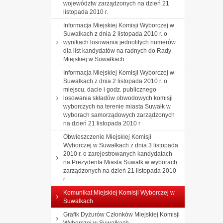
województw zarządzonych na dzień 21
listopada 2010 r.
Informacja Miejskiej Komisji Wyborczej w
Suwałkach z dnia 2 listopada 2010 r. o
wynikach losowania jednolitych numerów
dla list kandydatów na radnych do Rady
Miejskiej w Suwałkach.
Informacja Miejskiej Komisji Wyborczej w
Suwałkach z dnia 2 listopada 2010 r. o
miejscu, dacie i godz. publicznego
losowania składów obwodowych komisji
wyborczych na terenie miasta Suwałk w
wyborach samorządowych zarządzonych
na dzień 21 listopada 2010 r
Obwieszczenie Miejskiej Komisji
Wyborczej w Suwałkach z dnia 3 listopada
2010 r. o zarejestrowanych kandydatach
na Prezydenta Miasta Suwałk w wyborach
zarządzonych na dzień 21 listopada 2010
r.
Komunikat Miejskiej Komisji Wyborczej w
Suwałkach
Grafik Dyżurów Członków Miejskiej Komisji
Wyborczej w Suwałkach