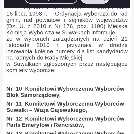
Zgodnie z art. 64 o ust. 8 ustawy z dnia
16 lipca 1998 r. – Ordynacja wyborcza do rad
gmin, rad powiatów i sejmików województw
(Dz. U. z 2010 r. Nr 176, poz. 1190) Miejska
Komisja Wyborcza w Suwałkach informuje,
że w wyborach zarządzonych na dzień 21
listopada 2010 r. przyznała w drodze
losowania kolejne numery dla list kandydatów
na radnych do Rady Miejskiej
w Suwałkach zgłoszonych przez następujące
komitety wyborcze:
Nr
10
Komitetowi Wyborczemu Wyborców
Blok Samorządowy,
Nr
11
Komitetowi Wyborczemu Wyborców
Suwałki – Wizja Gajewskiego,
Nr
12
Komitetowi Wyborczemu Wyborców
Partii Emerytów i Rencistów,
Nr
13
Komitetowi Wyborczemu Wyborców