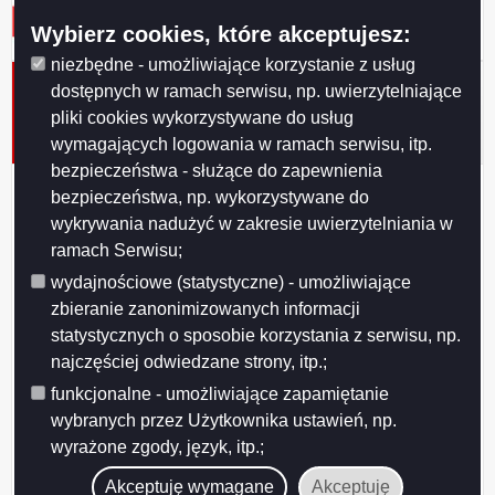
Wybierz cookies, które akceptujesz:
niezbędne - umożliwiające korzystanie z usług
Informacja Miejskiej Komisji Wyborczej w Suwałkach z
dostępnych w ramach serwisu, np. uwierzytelniające
dnia 2 listopada 2010 r. o wynikach losowania
pliki cookies wykorzystywane do usług
jednolitych numerów dla list kandydatów na radnych do
Rady Miejskiej w Suwałkach.
wymagających logowania w ramach serwisu, itp.
bezpieczeństwa - służące do zapewnienia
INFORMACJA
bezpieczeństwa, np. wykorzystywane do
wykrywania nadużyć w zakresie uwierzytelniania w
Miejskiej Komisji Wyborczej w Suwałkach
ramach Serwisu;
z dnia 2 listopada 2010 r.
wydajnościowe (statystyczne) - umożliwiające
zbieranie zanonimizowanych informacji
statystycznych o sposobie korzystania z serwisu, np.
o wynikach losowania jednolitych numerów
najczęściej odwiedzane strony, itp.;
dla list kandydatów
funkcjonalne - umożliwiające zapamiętanie
na radnych do Rady Miejskiej w
wybranych przez Użytkownika ustawień, np.
Suwałkach.
wyrażone zgody, język, itp.;
Akceptuję wymagane
Akceptuję