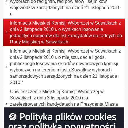
wyborach do rad gmin, rad powiatów i sejmików
województw zarządzonych na dzień 21 listopada 2010
r.
Informacja Miejskiej Komisji Wyborczej w Suwałkach z
dnia 2 listopada 2010 r. o wynikach losowania
jednolitych numerów dla list kandydatów na radnych do
Rady Miejskiej w Suwałkach.
Informacja Miejskiej Komisji Wyborczej w Suwałkach z
dnia 2 listopada 2010 r. o miejscu, dacie i godz.
publicznego losowania składów obwodowych komisji
wyborczych na terenie miasta Suwałk w wyborach
samorządowych zarządzonych na dzień 21 listopada
2010 r
Obwieszczenie Miejskiej Komisji Wyborczej w
Suwałkach z dnia 3 listopada 2010 r. o
zarejestrowanych kandydatach na Prezydenta Miasta
Suwałk w wyborach zarządzonych na dzień 21
🍪 Polityka plików cookies
listopada 2010 r.
oraz polityka prywatności
Komunikat Miejskiej Komisji Wyborczej w Suwałkach