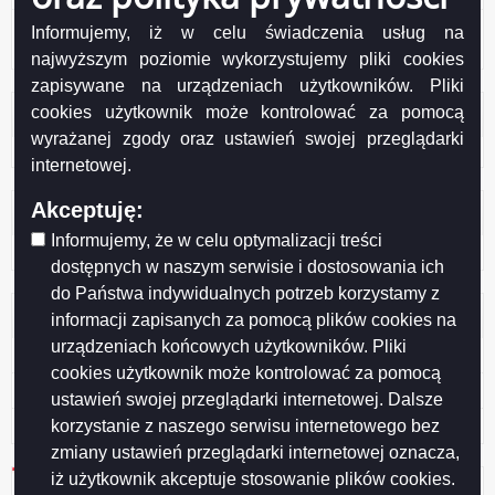
Grafik Dyżurów Członków Miejskiej Komisji Wyborczej
Informujemy, iż w celu świadczenia usług na
w Suwałkach
najwyższym poziomie wykorzystujemy pliki cookies
zapisywane na urządzeniach użytkowników. Pliki
cookies użytkownik może kontrolować za pomocą
Licznik odwiedzin
wyrażanej zgody oraz ustawień swojej przeglądarki
Odwiedzana: 2202
internetowej.
Akceptuję:
Administracja
Informujemy, że w celu optymalizacji treści
Zaloguj się
dostępnych w naszym serwisie i dostosowania ich
do Państwa indywidualnych potrzeb korzystamy z
Otwarte dane
informacji zapisanych za pomocą plików cookies na
urządzeniach końcowych użytkowników. Pliki
XML
cookies użytkownik może kontrolować za pomocą
JSON
ustawień swojej przeglądarki internetowej. Dalsze
CSV
korzystanie z naszego serwisu internetowego bez
zmiany ustawień przeglądarki internetowej oznacza,
iż użytkownik akceptuje stosowanie plików cookies.