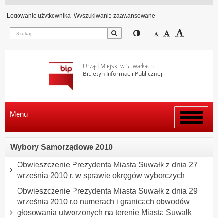
Logowanie użytkownika
Wyszukiwanie zaawansowane
Szukaj
Przełącz pomiędzy wi
Zmniejsz czcion
Domyślny rozm
Zwiększ c
Urząd Miejski w Suwałkach
Biuletyn Informacji Publicznej
Menu
Włącz
menu
Wybory Samorządowe 2010
Obwieszczenie Prezydenta Miasta Suwałk z dnia 27
września 2010 r. w sprawie okręgów wyborczych
Obwieszczenie Prezydenta Miasta Suwałk z dnia 29
września 2010 r.o numerach i granicach obwodów
głosowania utworzonych na terenie Miasta Suwałk