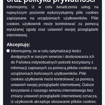
Towarzystwo
6.507,38
1.500 zł
Przyjaciół Dzieci
zł
Informujemy, iż w celu świadczenia usług na
Oddział
najwyższym poziomie wykorzystujemy pliki cookies
Okręgowy w
zapisywane na urządzeniach użytkowników. Pliki
Suwałkach
cookies użytkownik może kontrolować za pomocą
Stowarzyszenie
789,05 zł
500 zł
wyrażanej zgody oraz ustawień swojej przeglądarki
Edukacji
internetowej.
Muzycznej
Akceptuję:
Międzynarodowe
47.368,69
4.000 zł
Informujemy, że w celu optymalizacji treści
Stowarzyszenie
zł
na Rzecz
dostępnych w naszym serwisie i dostosowania ich
Rozwoju
do Państwa indywidualnych potrzeb korzystamy z
Społecznego
informacji zapisanych za pomocą plików cookies na
Odział Suwałki
urządzeniach końcowych użytkowników. Pliki
cookies użytkownik może kontrolować za pomocą
Suwalskie
5.608,80
5.000 zł
Towarzystwo
zł
ustawień swojej przeglądarki internetowej. Dalsze
Muzyczne
korzystanie z naszego serwisu internetowego bez
im. E.
zmiany ustawień przeglądarki internetowej oznacza,
Młynarskiego
iż użytkownik akceptuje stosowanie plików cookies.