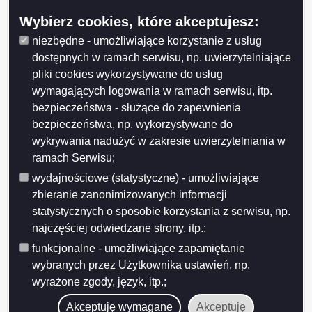
Jazz Blues
7.352 zł
6.000 zł
Wybierz cookies, które akceptujesz:
Suwałki
niezbędne - umożliwiające korzystanie z usług
Upowszechnianie
Stowarzyszenie
7.699 zł
5.699 zł
dostępnych w ramach serwisu, np. uwierzytelniające
książki i
Kulturalne
pliki cookies wykorzystywane do usług
czytelnictwa,
„Bibliofil”
wymagających logowania w ramach serwisu, itp.
promowanie
kultury słowa
bezpieczeństwa - służące do zapewnienia
bezpieczeństwa, np. wykorzystywane do
Popularyzacja
Fundacja
34.000 zł
4.000 zł
wykrywania nadużyć w zakresie uwierzytelniania w
edukacji
“Sztuka i
ramach Serwisu;
kulturalnej
Współczesność”
społeczeństwa
wydajnościowe (statystyczne) - umożliwiające
zbieranie zanonimizowanych informacji
Wspieranie
Stowarzyszenie
8.000 zł
7.000 zł
statystycznych o sposobie korzystania z serwisu, np.
działalności
Przyjaciół
wydawniczej,
Suwalszczyzny
najczęściej odwiedzane strony, itp.;
organizacji
funkcjonalne - umożliwiające zapamiętanie
Augustowsko –
36.252 zł
7.000 zł
konferencji,
wybranych przez Użytkownika ustawień, np.
Suwalskie
szkoleń,
Towarzystwo
wyrażone zgody, język, itp.;
seminariów
Naukowe
Akceptuję wymagane
Akceptuję