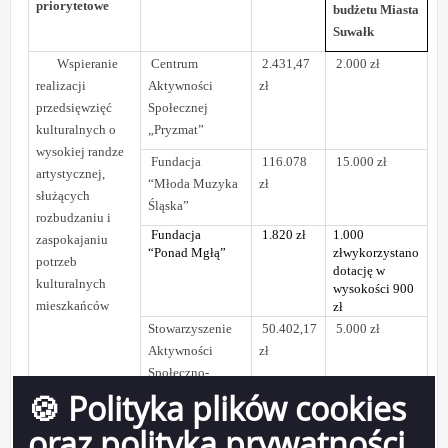
priorytetowe
budżetu Miasta
Suwałk
Wspieranie
Centrum
2.431,47
2.000 zł
realizacji
Aktywności
zł
przedsięwzięć
Społecznej
kulturalnych o
„Pryzmat”
wysokiej randze
Fundacja
116.078
15.000 zł
artystycznej,
“Młoda Muzyka
zł
służących
Śląska”
rozbudzaniu i
Fundacja
1.820 zł
1.000
zaspokajaniu
“Ponad Mgłą”
złwykorzystano
potrzeb
dotację w
kulturalnych
wysokości 900
mieszkańców
zł
Stowarzyszenie
50.402,17
5.000 zł
Aktywności
zł
Społeczno-
Artystycznej
🍪 Polityka plików cookies
“Nie Po Drodze”
oraz polityka prywatności