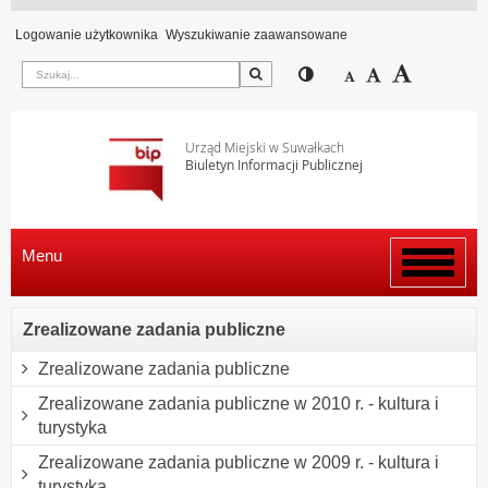
Logowanie użytkownika
Wyszukiwanie zaawansowane
Szukaj
Przełącz pomiędzy wi
Zmniejsz czcion
Domyślny rozm
Zwiększ c
Urząd Miejski w Suwałkach
Biuletyn Informacji Publicznej
Menu
Włącz
menu
Zrealizowane zadania publiczne
Zrealizowane zadania publiczne
Zrealizowane zadania publiczne w 2010 r. - kultura i
turystyka
Zrealizowane zadania publiczne w 2009 r. - kultura i
turystyka