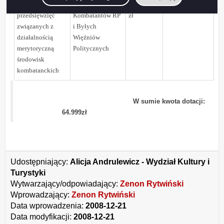
Realizacja
Związek
1.342.80
1.300 zł
przedsięwzięć
Kombatantów RP
zł
związanych z
i Byłych
działalnością
Więźniów
merytoryczną
Politycznych
środowisk
kombatanckich
W sumie kwota dotacji:
64.999zł
Udostępniający:
Alicja Andrulewicz - Wydział Kultury i
Turystyki
Wytwarzający/odpowiadający:
Zenon Rytwiński
Wprowadzający:
Zenon Rytwiński
Data wprowadzenia:
2008-12-21
Data modyfikacji:
2008-12-21