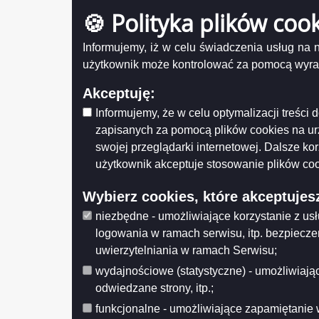
Zaloguj się
2010-04
🍪 Polityka plików coo
Informujemy, iż w celu świadczenia usług na
Zreali
użytkownik może kontrolować za pomocą wyraża
2009-02
Akceptuję:
Informujemy, że w celu optymalizacji treśc
Zreali
zapisanych za pomocą plików cookies na u
2008-12
swojej przeglądarki internetowej. Dalsze ko
użytkownik akceptuje stosowanie plików coo
Zreali
Wybierz cookies, które akceptujes
2008-12
niezbędne - umożliwiające korzystanie z us
logowania w ramach serwisu, itp. bezpiecz
Zreali
uwierzytelniania w ramach Serwisu;
2008-12
wydajnościowe (statystyczne) - umożliwiając
odwiedzane strony, itp.;
Zreali
funkcjonalne - umożliwiające zapamiętanie 