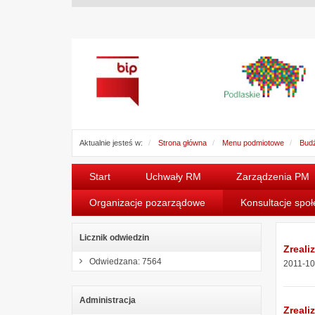
Aktualnie jesteś w:
Strona główna
Menu podmiotowe
Budż
Start
Uchwały RM
Zarządzenia PM
Organizacje pozarządowe
Konsultacje spo
Licznik odwiedzin
Zreali
Odwiedzana: 7564
2011-10
Administracja
Zreali