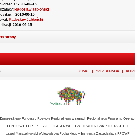
tworzenia:
2016-06-15
dzający:
Radosław Jabłoński
dyfikacji:
2016-06-15
ował:
Radosław Jabłoński
likacji:
2016-06-15
ria strony
.
START
MAPA SERWISU
REDA
z Europejskiego Funduszu Rozwoju Regionalnego w ramach Regionalnego Programu Operac
FUNDUSZE EUROPEJSKIE - DLA ROZWOJU WOJEWÓDZTWA PODLASKIEGO
Urząd Marszałkowski Województwa Podlaskiego – Instytucja Zarządzająca RPOWP