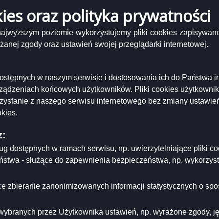
-19 00:00:00
kies oraz polityka prywatności
 najwyższym poziomie wykorzystujemy pliki cookies zapisywane
zowane zadania publiczne w 2008 r. - kultura i turystyka
nej zgody oraz ustawień swojej przeglądarki internetowej.
-24 00:00:00
i dostępnych w naszym serwisie i dostosowania ich do Państwa i
zowane zadania publiczne w 2007 r. - turystyka
rządzeniach końcowych użytkowników. Pliki cookies użytkowni
-23 00:34:51
rzystanie z naszego serwisu internetowego bez zmiany ustawień
kies.
zowane zadania publiczne w 2007 r. - kultura
z:
-23 00:30:45
ług dostępnych w ramach serwisu, np. uwierzytelniające pliki
eństwa - służące do zapewnienia bezpieczeństwa, np. wykorzy
zowane zadania publiczne w 2006 r. - kultura
-21 21:36:18
e zbieranie zanonimizowanych informacji statystycznych o spos
zowane zadania publiczne w 2005 r. - turystyka
wybranych przez Użytkownika ustawień, np. wyrażone zgody, języ