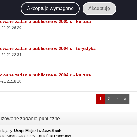
-21 21:31:13
Akceptuję wymagane
Akceptuję
zowane zadania publiczne w 2005 r. - kultura
-21 21:26:20
zowane zadania publiczne w 2004 r. - turystyka
-21 21:22:34
zowane zadania publiczne w 2004 r. - kultura
-21 21:18:10
Następna
Ostatn
1
2
strona
strona
lizowane zadania publiczne
niający:
Urząd Miejski w Suwałkach
ający/odpowiadający:
Jabłoński Radosław