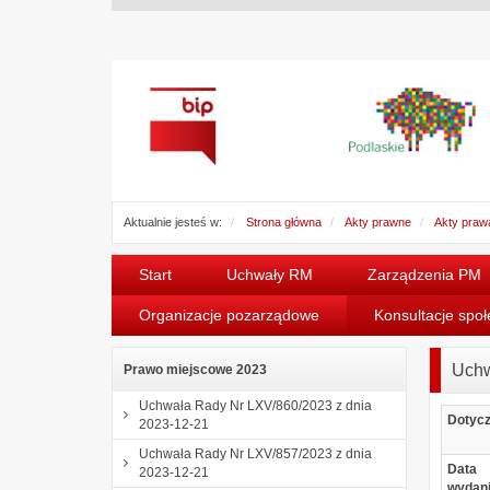
Aktualnie jesteś w:
Strona główna
Akty prawne
Akty praw
Start
Uchwały RM
Zarządzenia PM
Organizacje pozarządowe
Konsultacje spo
Uchw
Prawo miejscowe 2023
Uchwała Rady Nr LXV/860/2023 z dnia
Dotyc
2023-12-21
Uchwała Rady Nr LXV/857/2023 z dnia
Data
2023-12-21
wydan