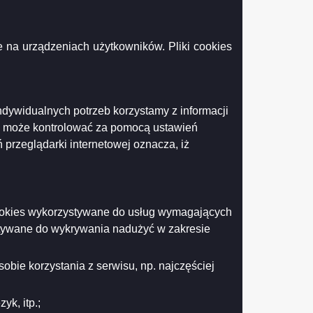
 na urządzeniach użytkowników. Pliki cookies
dgląd
ącznika
ielania dotacji na prace konserwatorskie, restauratorskie i roboty
, położonych w Suwałkach.
hwała
ndywidualnych potrzeb korzystamy z informacji
k może kontrolować za pomocą ustawień
IV
0
 przeglądarki internetowej oznacza, iż
23
acje
Drukuj
Drukuj do PDF
ace
serwatorskie.pdf
 cookies wykorzystywane do usług wymagających
stywane do wykrywania nadużyć w zakresie
obie korzystania z serwisu, np. najczęściej
k, itp.;