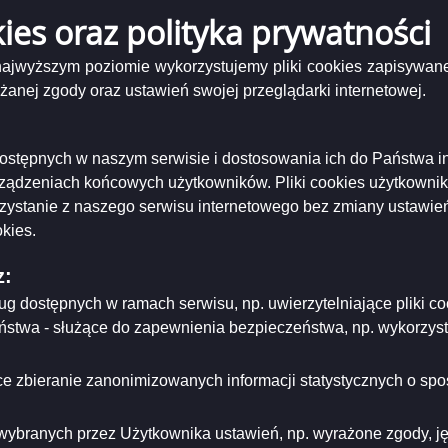
kies oraz polityka prywatności
LXIV/840/2023
Uchwała Rady Nr LXIV/840/2023 z dnia 29 listopada 2023 r.
 najwyższym poziomie wykorzystujemy pliki cookies zapisywane
nej zgody oraz ustawień swojej przeglądarki internetowej.
Po
wała nr LXIV 840 2023 dotacje na prace konserwatorskie.pdf
( 783.28 KB )
zał
r LXIV/840/2023 Rady Miejskiej w Suwałkach z dnia 29 listopada 2023 r. w sprawie zasad udz
e przy zabytkach wpisanych do rejestru lub znajdujących się w gminnej ewidencji zabytków
Uc
i dostępnych w naszym serwisie i dostosowania ich do Państwa i
nr
rządzeniach końcowych użytkowników. Pliki cookies użytkowni
LX
niający:
Urząd Miejski w Suwałkach
84
rzystanie z naszego serwisu internetowego bez zmiany ustawień
ający/odpowiadający:
Elżbieta Polańska - Kierownik Biura Rady Miejskiej
20
tworzenia:
2023-11-29
kies.
dot
dzający:
Elżbieta Polańska
na
dyfikacji:
2024-10-04
pr
z:
ował:
Elżbieta Polańska
kon
likacji:
2023-12-04
ług dostępnych w ramach serwisu, np. uwierzytelniające pliki
eństwa - służące do zapewnienia bezpieczeństwa, np. wykorzy
ria strony
e zbieranie zanonimizowanych informacji statystycznych o spos
wybranych przez Użytkownika ustawień, np. wyrażone zgody, języ