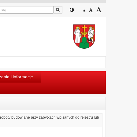
Szukaj
Przełącz pomiędzy widokiem
Zmniejsz czcionkę
Domyślny rozmiar cz
Zwiększ czcion
enia i informacje
i roboty budowlane przy zabytkach wpisanych do rejestru lub