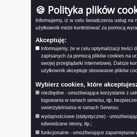
Uchwała Rady Nr LXV/855/2023 z dnia
🍪 Polityka plików coo
Numer
2023-12-21
Tytuł
Uchwała Rady Nr LXV/854/2023 z dnia
Informujemy, iż w celu świadczenia usług na
2023-12-21
użytkownik może kontrolować za pomocą wyraża
Uchwała Rady Nr LXV/852/2023 z dnia
Uch
2023-12-21
Akceptuję:
Uchwała n
Uchwała Rady Nr LXV/851/2023 z dnia
budowlan
Informujemy, że w celu optymalizacji treśc
2023-12-21
zapisanych za pomocą plików cookies na u
Uchwała Rady Nr LXV/849/2023 z dnia
Udostęp
2023-12-21
swojej przeglądarki internetowej. Dalsze ko
Wytwarz
Data wy
użytkownik akceptuje stosowanie plików coo
Uchwała Rady Nr LXIV/847/2023 z dnia
Wprowa
2023-11-29
Data mo
Wybierz cookies, które akceptujes
Uchwała Rady Nr LXIV/844/2023 z dnia
Opublik
2023-11-29
Data pub
niezbędne - umożliwiające korzystanie z us
Uchwała Rady Nr LXIV/843/2023 z dnia
logowania w ramach serwisu, itp. bezpiecz
Histo
2023-11-29
uwierzytelniania w ramach Serwisu;
Uchwała Rady Nr LXIV/841/2023 z dnia
wydajnościowe (statystyczne) - umożliwiając
2023-11-29
odwiedzane strony, itp.;
Uchwała Rady Nr LXIV/840/2023 z dnia
2023-11-29
funkcjonalne - umożliwiające zapamiętanie 