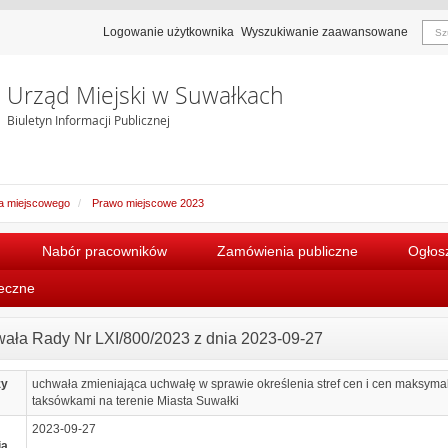
Logowanie użytkownika
Wyszukiwanie zaawansowane
Urząd Miejski w Suwałkach
Biuletyn Informacji Publicznej
a miejscowego
Prawo miejscowe 2023
Nabór pracowników
Zamówienia publiczne
Ogłosz
łeczne
ała Rady Nr LXI/800/2023 z dnia 2023-09-27
zy
uchwała zmieniająca uchwałę w sprawie określenia stref cen i cen maksym
taksówkami na terenie Miasta Suwałki
2023-09-27
ia