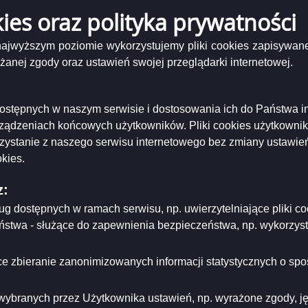
kies oraz polityka prywatności
LXI/800/2023
Uchwała Rady Nr LXI/800/2023 z dnia 27 września 2023 r.
 najwyższym poziomie wykorzystujemy pliki cookies zapisywane
nej zgody oraz ustawień swojej przeglądarki internetowej.
Podgląd
wała nr LXI 800 2023 okreslenie stref cen.pdf
( 648.89 KB )
załącznika
nr LXI/800/2023 Rady Miejskiej w Suwałkach z dnia 27 września 2023 r. zmieniająca uchwał
jących przy przewozie osób i ładunków taksówkami na terenie Miasta Suwałki
Uchwała
i dostępnych w naszym serwisie i dostosowania ich do Państwa i
nr
rządzeniach końcowych użytkowników. Pliki cookies użytkowni
LXI
niający:
Urząd Miejski w Suwałkach
800
rzystanie z naszego serwisu internetowego bez zmiany ustawień
ający/odpowiadający:
Elżbieta Polańska - Kierownik Biura Rady Miejskiej
2023
tworzenia:
2023-09-27
kies.
okreslenie
dzający:
Elżbieta Polańska
stref
dyfikacji:
2024-10-04
cen.pdf
z:
ował:
Elżbieta Polańska
likacji:
2023-09-28
ług dostępnych w ramach serwisu, np. uwierzytelniające pliki
eństwa - służące do zapewnienia bezpieczeństwa, np. wykorzy
ria strony
e zbieranie zanonimizowanych informacji statystycznych o spos
wybranych przez Użytkownika ustawień, np. wyrażone zgody, języ