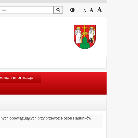
Szukaj
Przełącz pomiędzy widokiem
Zmniejsz czcionkę
Domyślny rozmiar cz
Zwiększ czcion
enia i informacje
alnych obowiązujących przy przewozie osób i ładunków