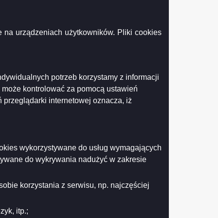
 na urządzeniach użytkowników. Pliki cookies
ę w sprawie określenia stref cen i cen maksymalnych
ndywidualnych potrzeb korzystamy z informacji
k może kontrolować za pomocą ustawień
 przeglądarki internetowej oznacza, iż
Drukuj
Drukuj do PDF
 cookies wykorzystywane do usług wymagających
stywane do wykrywania nadużyć w zakresie
obie korzystania z serwisu, np. najczęściej
k, itp.;