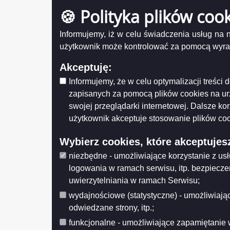
Uchwała Rady Nr LXV/855/2023 z dnia
🍪 Polityka plików coo
Numer
2023-12-21
Tytuł
Uchwała Rady Nr LXV/854/2023 z dnia
Informujemy, iż w celu świadczenia usług na
2023-12-21
użytkownik może kontrolować za pomocą wyraża
Uchwała Rady Nr LXV/852/2023 z dnia
Uch
2023-12-21
Akceptuję:
Uchwała 
Uchwała Rady Nr LXV/851/2023 z dnia
obowiązu
Informujemy, że w celu optymalizacji treśc
2023-12-21
zapisanych za pomocą plików cookies na u
Uchwała Rady Nr LXV/849/2023 z dnia
Udostęp
2023-12-21
swojej przeglądarki internetowej. Dalsze ko
Wytwarz
Data wy
użytkownik akceptuje stosowanie plików coo
Uchwała Rady Nr LXIV/847/2023 z dnia
Wprowa
2023-11-29
Data mo
Wybierz cookies, które akceptujes
Uchwała Rady Nr LXIV/844/2023 z dnia
Opublik
2023-11-29
Data pub
niezbędne - umożliwiające korzystanie z us
Uchwała Rady Nr LXIV/843/2023 z dnia
logowania w ramach serwisu, itp. bezpiecz
Histo
2023-11-29
uwierzytelniania w ramach Serwisu;
Uchwała Rady Nr LXIV/841/2023 z dnia
wydajnościowe (statystyczne) - umożliwiając
2023-11-29
odwiedzane strony, itp.;
Uchwała Rady Nr LXIV/840/2023 z dnia
2023-11-29
funkcjonalne - umożliwiające zapamiętanie 