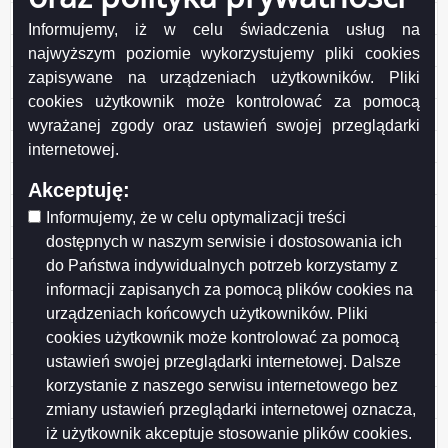
Uchwała Rady Nr LVIII/771/2023 z dnia 2023-06-28
Informujemy, iż w celu świadczenia usług na
Uchwała Rady Nr LVIII/770/2023 z dnia 2023-06-28
najwyższym poziomie wykorzystujemy pliki cookies
zapisywane na urządzeniach użytkowników. Pliki
Uchwała Rady Nr LVIII/769/2023 z dnia 2023-06-28
cookies użytkownik może kontrolować za pomocą
Uchwała Rady Nr LVIII/768/2023 z dnia 2023-06-28
wyrażanej zgody oraz ustawień swojej przeglądarki
Uchwała Rady Nr LVIII/762/2023 z dnia 2023-06-28
internetowej.
Uchwała Rady Nr LVIII/761/2023 z dnia 2023-06-28
Akceptuję:
Uchwała Rady Nr LVIII/760/2023 z dnia 2023-06-28
Informujemy, że w celu optymalizacji treści
dostępnych w naszym serwisie i dostosowania ich
Uchwała Rady Nr LVIII/759/2023 z dnia 2023-06-28
do Państwa indywidualnych potrzeb korzystamy z
Uchwała Rady Nr LVIII/758/2023 z dnia 2023-06-28
informacji zapisanych za pomocą plików cookies na
Uchwała Rady Nr LVII/748/2023 z dnia 2023-05-31
urządzeniach końcowych użytkowników. Pliki
cookies użytkownik może kontrolować za pomocą
Uchwała Rady Nr LVII/754/2023 z dnia 2023-05-31
ustawień swojej przeglądarki internetowej. Dalsze
Uchwała Rady Nr LVII/753/2023 z dnia 2023-05-31
korzystanie z naszego serwisu internetowego bez
Uchwała Rady Nr LVII/751/2023 z dnia 2023-05-31
zmiany ustawień przeglądarki internetowej oznacza,
iż użytkownik akceptuje stosowanie plików cookies.
Uchwała Rady Nr LVII/750/2023 z dnia 2023-05-31