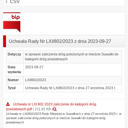
CSV
Uchwała Rady Nr LXI/802/2023 z dnia 2023-09-27
Dotyczy
w sprawie zaliczenia dróg położonych w mieście Suwałki do
kategorii dróg powiatowych
Data
2023-09-27
wydania
Numer
LXI/802/2023
Tytuł
Uchwała Rady Nr LXI/802/2023 z dnia 27 września 2023 r.
Uchwała nr LXI 802 2023 zaliczenie do kategorii dróg
Podgląd
powiatowych.pdf
( 211.82 KB )
załącznika
Uchwała nr LXI/802/2023 Rady Miejskiej w Suwałkach z dnia 27 września 2023 r. w
sprawie zaliczenia dróg położonych w mieście Suwałki do kategorii dróg
Uchwała
powiatowych
nr