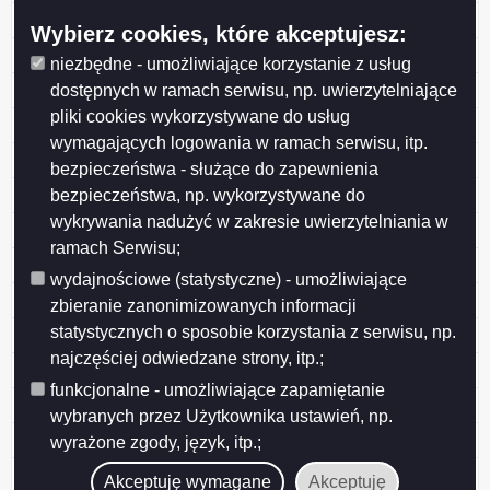
Uchwała Rady Nr LVII/749/2023 z dnia 2023-05-31
Wybierz cookies, które akceptujesz:
Uchwała Rady Nr LVI/730/2023 z dnia 2023-04-26
niezbędne - umożliwiające korzystanie z usług
Uchwała Rady Nr LVI/729/2023 z dnia 2023-04-26
dostępnych w ramach serwisu, np. uwierzytelniające
pliki cookies wykorzystywane do usług
Uchwała Rady Nr LVI/744/2023 z dnia 2023-04-26
wymagających logowania w ramach serwisu, itp.
Uchwała Rady Nr LVI/742/2023 z dnia 2023-04-26
bezpieczeństwa - służące do zapewnienia
Uchwała Rady Nr LVI/741/2023 z dnia 2023-04-26
bezpieczeństwa, np. wykorzystywane do
wykrywania nadużyć w zakresie uwierzytelniania w
Uchwała Rady Nr LVI/739/2023 z dnia 2023-04-26
ramach Serwisu;
Uchwała Rady Nr LVI/738/2023 z dnia 2023-04-26
wydajnościowe (statystyczne) - umożliwiające
Uchwała Rady Nr LVI/736/2023 z dnia 2023-04-26
zbieranie zanonimizowanych informacji
statystycznych o sposobie korzystania z serwisu, np.
Uchwała Rady Nr LVI/735/2023 z dnia 2023-04-26
najczęściej odwiedzane strony, itp.;
Uchwała Rady Nr LVI/734/2023 z dnia 2023-04-26
funkcjonalne - umożliwiające zapamiętanie
Uchwała Rady Nr LVI/733/2023 z dnia 2023-04-26
wybranych przez Użytkownika ustawień, np.
Uchwała Rady Nr LVI/732/2023 z dnia 2023-04-26
wyrażone zgody, język, itp.;
Uchwała Rady Nr LV/726/2023 z dnia 2023-03-29
Akceptuję wymagane
Akceptuję