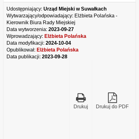
LXI
802
Udostępniający:
Urząd Miejski w Suwałkach
2023
Wytwarzający/odpowiadający:
Elżbieta Polańska -
zaliczenie
do
Kierownik Biura Rady Miejskiej
kategorii
Data wytworzenia:
2023-09-27
dróg
Wprowadzający:
Elżbieta Polańska
powiatowych.pdf
Data modyfikacji:
2024-10-04
Opublikował:
Elżbieta Polańska
Data publikacji:
2023-09-28
Drukuj
Drukuj do PDF