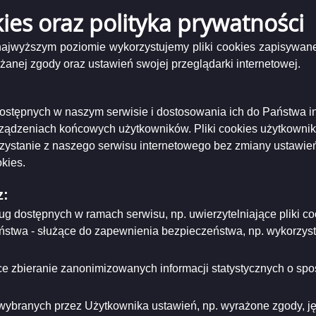
kies oraz polityka prywatności
UCHWAŁA NR LVI/744/2023 RADY MIEJSKIEJ W SUWAŁKACH z dnia
 najwyższym poziomie wykorzystujemy pliki cookies zapisywane
Podgląd
wała LVI 744 2023.pdf
( 221.08 KB )
nej zgody oraz ustawień swojej przeglądarki internetowej.
załącznika
NR LVI/744/2023 Rady Miejskiej w Suwałkach z dnia 26 kwietnia 2023 r. w sprawie zmiany
Uchwała
LVI
niający:
Urząd Miejski w Suwałkach
744
i dostępnych w naszym serwisie i dostosowania ich do Państwa i
ający/odpowiadający:
Elżbieta Polańska - Kierownik Biura Rady Miejskiej
2023.pdf
tworzenia:
2023-04-26
rządzeniach końcowych użytkowników. Pliki cookies użytkowni
dzający:
Elżbieta Polańska
rzystanie z naszego serwisu internetowego bez zmiany ustawień
dyfikacji:
2024-10-04
ował:
Elżbieta Polańska
kies.
likacji:
2023-04-28
z:
ria strony
ług dostępnych w ramach serwisu, np. uwierzytelniające pliki
eństwa - służące do zapewnienia bezpieczeństwa, np. wykorzy
e zbieranie zanonimizowanych informacji statystycznych o spos
wybranych przez Użytkownika ustawień, np. wyrażone zgody, języ