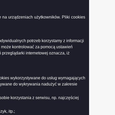
 26 kwietnia 2023 r.
 na urządzeniach użytkowników. Pliki cookies
 Statutu Miasta Suwałk
ndywidualnych potrzeb korzystamy z informacji
k może kontrolować za pomocą ustawień
 przeglądarki internetowej oznacza, iż
Drukuj
Drukuj do PDF
 cookies wykorzystywane do usług wymagających
stywane do wykrywania nadużyć w zakresie
obie korzystania z serwisu, np. najczęściej
k, itp.;