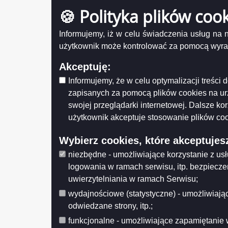
Uchwała Rady Nr LXV/855/2023 z dnia
🍪 Polityka plików coo
Tytuł
2023-12-21
Uchwała Rady Nr LXV/854/2023 z dnia
Informujemy, iż w celu świadczenia usług na
2023-12-21
Uch
użytkownik może kontrolować za pomocą wyraża
UCHWAŁA 
Uchwała Rady Nr LXV/852/2023 z dnia
2023-12-21
Akceptuję:
Uchwała Rady Nr LXV/851/2023 z dnia
Udostęp
Informujemy, że w celu optymalizacji treśc
2023-12-21
Wytwarz
Data wy
zapisanych za pomocą plików cookies na u
Uchwała Rady Nr LXV/849/2023 z dnia
Wprowa
2023-12-21
swojej przeglądarki internetowej. Dalsze ko
Data mo
Opublik
użytkownik akceptuje stosowanie plików coo
Uchwała Rady Nr LXIV/847/2023 z dnia
Data pub
2023-11-29
Wybierz cookies, które akceptujes
Uchwała Rady Nr LXIV/844/2023 z dnia
Histo
2023-11-29
niezbędne - umożliwiające korzystanie z us
Uchwała Rady Nr LXIV/843/2023 z dnia
logowania w ramach serwisu, itp. bezpiecz
2023-11-29
uwierzytelniania w ramach Serwisu;
Uchwała Rady Nr LXIV/841/2023 z dnia
wydajnościowe (statystyczne) - umożliwiając
2023-11-29
odwiedzane strony, itp.;
Uchwała Rady Nr LXIV/840/2023 z dnia
2023-11-29
funkcjonalne - umożliwiające zapamiętanie 