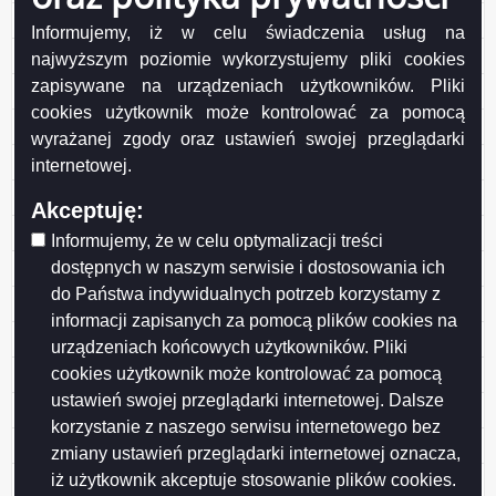
Uchwała Rady Nr LVIII/771/2023 z dnia 2023-06-28
Informujemy, iż w celu świadczenia usług na
Uchwała Rady Nr LVIII/770/2023 z dnia 2023-06-28
najwyższym poziomie wykorzystujemy pliki cookies
zapisywane na urządzeniach użytkowników. Pliki
Uchwała Rady Nr LVIII/769/2023 z dnia 2023-06-28
cookies użytkownik może kontrolować za pomocą
Uchwała Rady Nr LVIII/768/2023 z dnia 2023-06-28
wyrażanej zgody oraz ustawień swojej przeglądarki
Uchwała Rady Nr LVIII/762/2023 z dnia 2023-06-28
internetowej.
Uchwała Rady Nr LVIII/761/2023 z dnia 2023-06-28
Akceptuję:
Uchwała Rady Nr LVIII/760/2023 z dnia 2023-06-28
Informujemy, że w celu optymalizacji treści
dostępnych w naszym serwisie i dostosowania ich
Uchwała Rady Nr LVIII/759/2023 z dnia 2023-06-28
do Państwa indywidualnych potrzeb korzystamy z
Uchwała Rady Nr LVIII/758/2023 z dnia 2023-06-28
informacji zapisanych za pomocą plików cookies na
Uchwała Rady Nr LVII/748/2023 z dnia 2023-05-31
urządzeniach końcowych użytkowników. Pliki
cookies użytkownik może kontrolować za pomocą
Uchwała Rady Nr LVII/754/2023 z dnia 2023-05-31
ustawień swojej przeglądarki internetowej. Dalsze
Uchwała Rady Nr LVII/753/2023 z dnia 2023-05-31
korzystanie z naszego serwisu internetowego bez
Uchwała Rady Nr LVII/751/2023 z dnia 2023-05-31
zmiany ustawień przeglądarki internetowej oznacza,
iż użytkownik akceptuje stosowanie plików cookies.
Uchwała Rady Nr LVII/750/2023 z dnia 2023-05-31