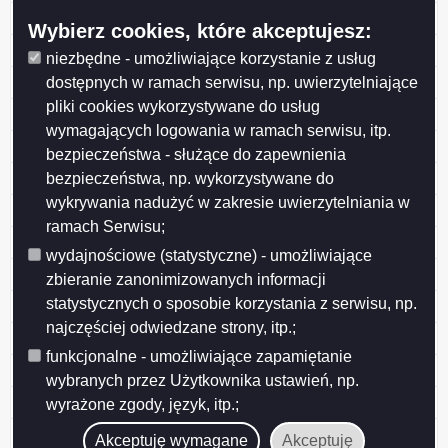
Uchwała Rady Nr LVII/749/2023 z dnia 2023-05-31
Wybierz cookies, które akceptujesz:
Uchwała Rady Nr LVI/730/2023 z dnia 2023-04-26
niezbędne - umożliwiające korzystanie z usług
Uchwała Rady Nr LVI/729/2023 z dnia 2023-04-26
dostępnych w ramach serwisu, np. uwierzytelniające
pliki cookies wykorzystywane do usług
Uchwała Rady Nr LVI/744/2023 z dnia 2023-04-26
wymagających logowania w ramach serwisu, itp.
Uchwała Rady Nr LVI/742/2023 z dnia 2023-04-26
bezpieczeństwa - służące do zapewnienia
Uchwała Rady Nr LVI/741/2023 z dnia 2023-04-26
bezpieczeństwa, np. wykorzystywane do
wykrywania nadużyć w zakresie uwierzytelniania w
Uchwała Rady Nr LVI/739/2023 z dnia 2023-04-26
ramach Serwisu;
Uchwała Rady Nr LVI/738/2023 z dnia 2023-04-26
wydajnościowe (statystyczne) - umożliwiające
Uchwała Rady Nr LVI/736/2023 z dnia 2023-04-26
zbieranie zanonimizowanych informacji
statystycznych o sposobie korzystania z serwisu, np.
Uchwała Rady Nr LVI/735/2023 z dnia 2023-04-26
najczęściej odwiedzane strony, itp.;
Uchwała Rady Nr LVI/734/2023 z dnia 2023-04-26
funkcjonalne - umożliwiające zapamiętanie
Uchwała Rady Nr LVI/733/2023 z dnia 2023-04-26
wybranych przez Użytkownika ustawień, np.
Uchwała Rady Nr LVI/732/2023 z dnia 2023-04-26
wyrażone zgody, język, itp.;
Uchwała Rady Nr LV/726/2023 z dnia 2023-03-29
Akceptuję wymagane
Akceptuję