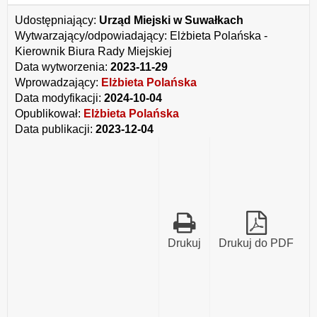
LXIV
843
Udostępniający:
Urząd Miejski w Suwałkach
2023
Wytwarzający/odpowiadający:
Elżbieta Polańska -
Honorowy
Obywatel
Kierownik Biura Rady Miejskiej
Miasta
Data wytworzenia:
2023-11-29
Suwałk.pdf
Wprowadzający:
Elżbieta Polańska
Data modyfikacji:
2024-10-04
Opublikował:
Elżbieta Polańska
Data publikacji:
2023-12-04
Drukuj
Drukuj do PDF