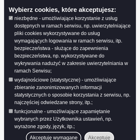
Uchwała Rady Nr LVII/749/2023 z dnia 2023-05-31
Wybierz cookies, które akceptujesz:
Uchwała Rady Nr LVI/730/2023 z dnia 2023-04-26
niezbędne - umożliwiające korzystanie z usług
Uchwała Rady Nr LVI/729/2023 z dnia 2023-04-26
dostępnych w ramach serwisu, np. uwierzytelniające
pliki cookies wykorzystywane do usług
Uchwała Rady Nr LVI/744/2023 z dnia 2023-04-26
wymagających logowania w ramach serwisu, itp.
Uchwała Rady Nr LVI/742/2023 z dnia 2023-04-26
bezpieczeństwa - służące do zapewnienia
Uchwała Rady Nr LVI/741/2023 z dnia 2023-04-26
bezpieczeństwa, np. wykorzystywane do
wykrywania nadużyć w zakresie uwierzytelniania w
Uchwała Rady Nr LVI/739/2023 z dnia 2023-04-26
ramach Serwisu;
Uchwała Rady Nr LVI/738/2023 z dnia 2023-04-26
wydajnościowe (statystyczne) - umożliwiające
Uchwała Rady Nr LVI/736/2023 z dnia 2023-04-26
zbieranie zanonimizowanych informacji
statystycznych o sposobie korzystania z serwisu, np.
Uchwała Rady Nr LVI/735/2023 z dnia 2023-04-26
najczęściej odwiedzane strony, itp.;
Uchwała Rady Nr LVI/734/2023 z dnia 2023-04-26
funkcjonalne - umożliwiające zapamiętanie
Uchwała Rady Nr LVI/733/2023 z dnia 2023-04-26
wybranych przez Użytkownika ustawień, np.
Uchwała Rady Nr LVI/732/2023 z dnia 2023-04-26
wyrażone zgody, język, itp.;
Uchwała Rady Nr LV/726/2023 z dnia 2023-03-29
Akceptuję wymagane
Akceptuję