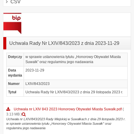
CSV
Uchwała Rady Nr LXIV/843/2023 z dnia 2023-11-29
Dotyczy
w sprawie ustanowienia tytułu „Honorowy Obywatel Miasta
Suwałk” oraz regulaminu jego nadawania
Data
2023-11-29
wydania
Numer
LXIV/843/2023
Tytuł
Uchwała Rady Nr LXIV/843/2023 z dnia 29 listopada 2023 r.
Uchwała nr LXIV 843 2023 Honorowy Obywatel Miasta Suwałk.pdf
(
Podgląd
3.13 MB )
załącznika
Uchwała nr LXIV/843/2023 Rady Miejskiej w Suwałkach z dnia 29 listopada 2023 r.
w sprawie ustanowienia tytułu „Honorowy Obywatel Miasta Suwałk” oraz
Uchwała
regulaminu jego nadawania
nr