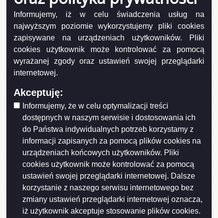
Uchwała Rady Nr LVIII/771/2023 z dnia 2023-06-28
Informujemy, iż w celu świadczenia usług na
Uchwała Rady Nr LVIII/770/2023 z dnia 2023-06-28
najwyższym poziomie wykorzystujemy pliki cookies
zapisywane na urządzeniach użytkowników. Pliki
Uchwała Rady Nr LVIII/769/2023 z dnia 2023-06-28
cookies użytkownik może kontrolować za pomocą
Uchwała Rady Nr LVIII/768/2023 z dnia 2023-06-28
wyrażanej zgody oraz ustawień swojej przeglądarki
Uchwała Rady Nr LVIII/762/2023 z dnia 2023-06-28
internetowej.
Uchwała Rady Nr LVIII/761/2023 z dnia 2023-06-28
Akceptuję:
Uchwała Rady Nr LVIII/760/2023 z dnia 2023-06-28
Informujemy, że w celu optymalizacji treści
dostępnych w naszym serwisie i dostosowania ich
Uchwała Rady Nr LVIII/759/2023 z dnia 2023-06-28
do Państwa indywidualnych potrzeb korzystamy z
Uchwała Rady Nr LVIII/758/2023 z dnia 2023-06-28
informacji zapisanych za pomocą plików cookies na
Uchwała Rady Nr LVII/748/2023 z dnia 2023-05-31
urządzeniach końcowych użytkowników. Pliki
cookies użytkownik może kontrolować za pomocą
Uchwała Rady Nr LVII/754/2023 z dnia 2023-05-31
ustawień swojej przeglądarki internetowej. Dalsze
Uchwała Rady Nr LVII/753/2023 z dnia 2023-05-31
korzystanie z naszego serwisu internetowego bez
Uchwała Rady Nr LVII/751/2023 z dnia 2023-05-31
zmiany ustawień przeglądarki internetowej oznacza,
iż użytkownik akceptuje stosowanie plików cookies.
Uchwała Rady Nr LVII/750/2023 z dnia 2023-05-31