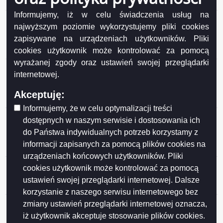
z dnia 2026-03-24
Informujemy, iż w celu świadczenia usług na
Oferta pracy na stanowisku główny specjalista/-ka
najwyższym poziomie wykorzystujemy pliki cookies
nadzoru robót sanitarnych w Wydziale Inwestycji
zapisywane na urządzeniach użytkowników. Pliki
Urzędu Miejskiego w Suwałkach w wymiarze 1 etatu -
cookies użytkownik może kontrolować za pomocą
z dnia 2026-03-19
wyrażanej zgody oraz ustawień swojej przeglądarki
Oferta pracy na stanowisku naczelnik/czka w Wydziale
internetowej.
Gospodarki Komunalnej i Ochrony Środowiska w
Urzędzie Miejskim w Suwałkach w wymiarze 1 etatu - z
Akceptuję:
dnia 2026-02-17
Informujemy, że w celu optymalizacji treści
Oferta pracy na stanowisku młodszy
dostępnych w naszym serwisie i dostosowania ich
wychowawca/czyni w Placówce Opiekuńczo-
do Państwa indywidualnych potrzeb korzystamy z
Wychowawczej w Suwałkach w wymiarze 1 etatu - z
informacji zapisanych za pomocą plików cookies na
dnia 2026-02-12
urządzeniach końcowych użytkowników. Pliki
Oferta pracy na stanowisku samodzielny referent/-ka w
cookies użytkownik może kontrolować za pomocą
Placówce Opiekuńczo-Wychowawczej w Suwałkach w
ustawień swojej przeglądarki internetowej. Dalsze
wymiarze 1 etatu (zastępstwo) - z dnia 2026-02-02
korzystanie z naszego serwisu internetowego bez
Oferta pracy na stanowisku podinspektor/-ka w
zmiany ustawień przeglądarki internetowej oznacza,
Urzędzie Stanu Cywilnego Urzędu Miejskiego w
iż użytkownik akceptuje stosowanie plików cookies.