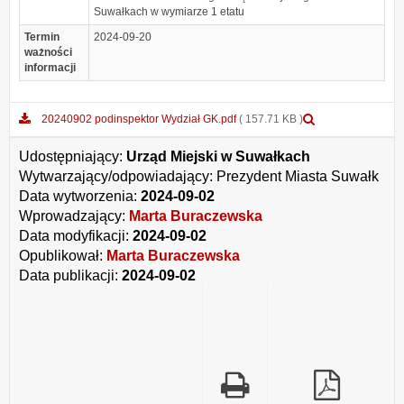
Suwałkach w wymiarze 1 etatu
Termin
2024-09-20
ważności
informacji
Podgląd
20240902 podinspektor Wydział GK.pdf
( 157.71 KB )
załącznika
20240902
Udostępniający:
Urząd Miejski w Suwałkach
podinspektor
Wytwarzający/odpowiadający:
Prezydent Miasta Suwałk
Wydział
Data wytworzenia:
2024-09-02
GK.pdf
Wprowadzający:
Marta Buraczewska
Data modyfikacji:
2024-09-02
Opublikował:
Marta Buraczewska
Data publikacji:
2024-09-02