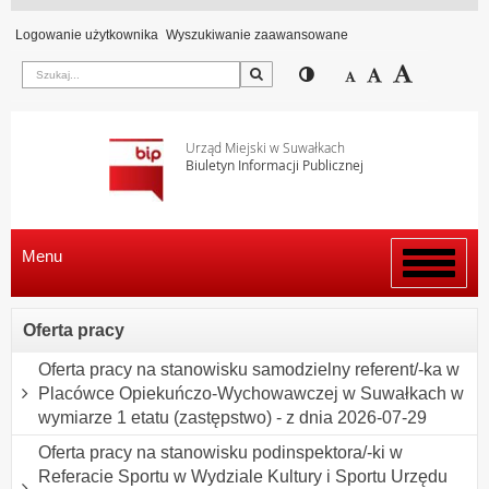
Logowanie użytkownika
Wyszukiwanie zaawansowane
Szukaj
Przełącz pomiędzy wi
Zmniejsz czcion
Domyślny rozm
Zwiększ c
Urząd Miejski w Suwałkach
Biuletyn Informacji Publicznej
Menu
Włącz
menu
Oferta pracy
Oferta pracy na stanowisku samodzielny referent/-ka w
Placówce Opiekuńczo-Wychowawczej w Suwałkach w
wymiarze 1 etatu (zastępstwo) - z dnia 2026-07-29
Oferta pracy na stanowisku podinspektora/-ki w
Referacie Sportu w Wydziale Kultury i Sportu Urzędu