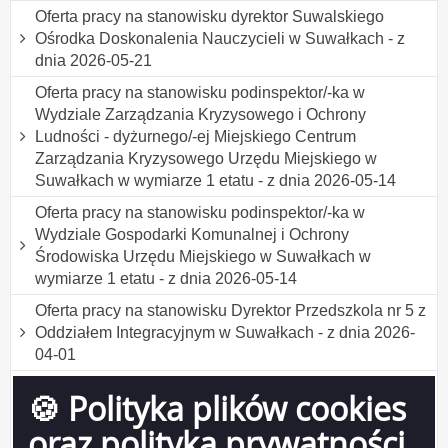
Oferta pracy na stanowisku dyrektor Suwalskiego
Ośrodka Doskonalenia Nauczycieli w Suwałkach - z
dnia 2026-05-21
Oferta pracy na stanowisku podinspektor/-ka w
Wydziale Zarządzania Kryzysowego i Ochrony
Ludności - dyżurnego/-ej Miejskiego Centrum
Zarządzania Kryzysowego Urzędu Miejskiego w
Suwałkach w wymiarze 1 etatu - z dnia 2026-05-14
Oferta pracy na stanowisku podinspektor/-ka w
Wydziale Gospodarki Komunalnej i Ochrony
Środowiska Urzędu Miejskiego w Suwałkach w
wymiarze 1 etatu - z dnia 2026-05-14
Oferta pracy na stanowisku Dyrektor Przedszkola nr 5 z
Oddziałem Integracyjnym w Suwałkach - z dnia 2026-
04-01
Oferta pracy na stanowisku podinspektor/-ka do obsługi
🍪 Polityka plików cookies
bezpośredniej interesantów w Wydziale Komunikacji
Urzędu Miejskiego w Suwałkach w wymiarze 1 etatu -
oraz polityka prywatności