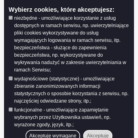
Suwałkach w wymiarze 1 etatu - z dnia 2026-02-02
Wybierz cookies, które akceptujesz:
Oferta pracy na stanowisku główny specjalista/-ka
nadzoru robót konstrukcyjnych w Wydziale Inwestycji
niezbędne - umożliwiające korzystanie z usług
Urzędu Miejskiego w Suwałkach w wymiarze 1 etatu -
dostępnych w ramach serwisu, np. uwierzytelniające
z dnia 2026-01-23
pliki cookies wykorzystywane do usług
wymagających logowania w ramach serwisu, itp.
Oferta pracy na stanowisku
wychowawca/wychowawczyni -
bezpieczeństwa - służące do zapewnienia
koordynator/koordynatorka ds. opieki w Placówce
bezpieczeństwa, np. wykorzystywane do
Opiekuńczo-Wychowawczej w Suwałkach w wymiarze
wykrywania nadużyć w zakresie uwierzytelniania w
1 etatu - z dnia 2026-01-12
ramach Serwisu;
Oferta pracy na stanowisku inspektor nadzoru robót
wydajnościowe (statystyczne) - umożliwiające
drogowych w Wydziale Inwestycji Urzędu Miejskiego w
zbieranie zanonimizowanych informacji
Suwałkach w wymiarze 1 etatu - z dnia 2025-12-31
statystycznych o sposobie korzystania z serwisu, np.
najczęściej odwiedzane strony, itp.;
Oferta pracy na stanowisku inspektor nadzoru robót
drogowych w Wydziale Inwestycji Urzędu Miejskiego w
funkcjonalne - umożliwiające zapamiętanie
Suwałkach w wymiarze 1 etatu - z dnia 2025-11-24
wybranych przez Użytkownika ustawień, np.
Oferta pracy na stanowisku koordynator ds. opieki /
wyrażone zgody, język, itp.;
starszy wychowawca w Placówce Opiekuńczo-
Akceptuję wymagane
Akceptuję