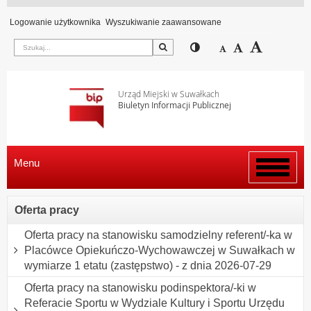
Logowanie użytkownika
Wyszukiwanie zaawansowane
Szukaj
Przełącz pomiędzy wi
Zmniejsz czcion
Domyślny rozm
Zwiększ c
Urząd Miejski w Suwałkach
Biuletyn Informacji Publicznej
Menu
Włącz
menu
Oferta pracy
Oferta pracy na stanowisku samodzielny referent/-ka w
Placówce Opiekuńczo-Wychowawczej w Suwałkach w
wymiarze 1 etatu (zastępstwo) - z dnia 2026-07-29
Oferta pracy na stanowisku podinspektora/-ki w
Referacie Sportu w Wydziale Kultury i Sportu Urzędu