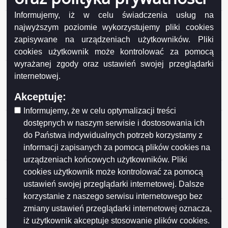
z dnia 2026-03-24
Informujemy, iż w celu świadczenia usług na
Oferta pracy na stanowisku główny specjalista/-ka
najwyższym poziomie wykorzystujemy pliki cookies
nadzoru robót sanitarnych w Wydziale Inwestycji
zapisywane na urządzeniach użytkowników. Pliki
Urzędu Miejskiego w Suwałkach w wymiarze 1 etatu -
cookies użytkownik może kontrolować za pomocą
z dnia 2026-03-19
wyrażanej zgody oraz ustawień swojej przeglądarki
Oferta pracy na stanowisku naczelnik/czka w Wydziale
internetowej.
Gospodarki Komunalnej i Ochrony Środowiska w
Urzędzie Miejskim w Suwałkach w wymiarze 1 etatu - z
Akceptuję:
dnia 2026-02-17
Informujemy, że w celu optymalizacji treści
Oferta pracy na stanowisku młodszy
dostępnych w naszym serwisie i dostosowania ich
wychowawca/czyni w Placówce Opiekuńczo-
do Państwa indywidualnych potrzeb korzystamy z
Wychowawczej w Suwałkach w wymiarze 1 etatu - z
informacji zapisanych za pomocą plików cookies na
dnia 2026-02-12
urządzeniach końcowych użytkowników. Pliki
Oferta pracy na stanowisku samodzielny referent/-ka w
cookies użytkownik może kontrolować za pomocą
Placówce Opiekuńczo-Wychowawczej w Suwałkach w
ustawień swojej przeglądarki internetowej. Dalsze
wymiarze 1 etatu (zastępstwo) - z dnia 2026-02-02
korzystanie z naszego serwisu internetowego bez
Oferta pracy na stanowisku podinspektor/-ka w
zmiany ustawień przeglądarki internetowej oznacza,
Urzędzie Stanu Cywilnego Urzędu Miejskiego w
iż użytkownik akceptuje stosowanie plików cookies.