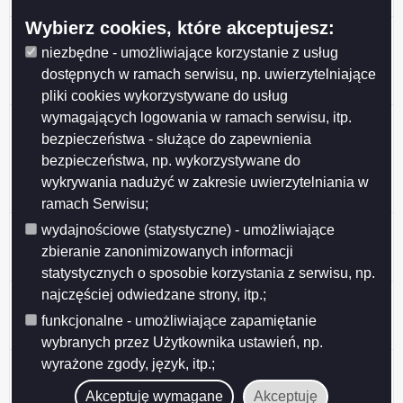
Suwałkach w wymiarze 1 etatu - z dnia 2026-02-02
Wybierz cookies, które akceptujesz:
Oferta pracy na stanowisku główny specjalista/-ka
nadzoru robót konstrukcyjnych w Wydziale Inwestycji
niezbędne - umożliwiające korzystanie z usług
Urzędu Miejskiego w Suwałkach w wymiarze 1 etatu -
dostępnych w ramach serwisu, np. uwierzytelniające
z dnia 2026-01-23
pliki cookies wykorzystywane do usług
wymagających logowania w ramach serwisu, itp.
Oferta pracy na stanowisku
wychowawca/wychowawczyni -
bezpieczeństwa - służące do zapewnienia
koordynator/koordynatorka ds. opieki w Placówce
bezpieczeństwa, np. wykorzystywane do
Opiekuńczo-Wychowawczej w Suwałkach w wymiarze
wykrywania nadużyć w zakresie uwierzytelniania w
1 etatu - z dnia 2026-01-12
ramach Serwisu;
Oferta pracy na stanowisku inspektor nadzoru robót
wydajnościowe (statystyczne) - umożliwiające
drogowych w Wydziale Inwestycji Urzędu Miejskiego w
zbieranie zanonimizowanych informacji
Suwałkach w wymiarze 1 etatu - z dnia 2025-12-31
statystycznych o sposobie korzystania z serwisu, np.
najczęściej odwiedzane strony, itp.;
Oferta pracy na stanowisku inspektor nadzoru robót
drogowych w Wydziale Inwestycji Urzędu Miejskiego w
funkcjonalne - umożliwiające zapamiętanie
Suwałkach w wymiarze 1 etatu - z dnia 2025-11-24
wybranych przez Użytkownika ustawień, np.
Oferta pracy na stanowisku koordynator ds. opieki /
wyrażone zgody, język, itp.;
starszy wychowawca w Placówce Opiekuńczo-
Akceptuję wymagane
Akceptuję