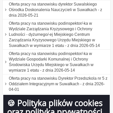
Oferta pracy na stanowisku dyrektor Suwalskiego
Ośrodka Doskonalenia Nauczycieli w Suwałkach - z
dnia 2026-05-21
Oferta pracy na stanowisku podinspektor/-ka w
Wydziale Zarządzania Kryzysowego i Ochrony
Ludności - dyżurnego/-ej Miejskiego Centrum
Zarządzania Kryzysowego Urzędu Miejskiego w
Suwałkach w wymiarze 1 etatu - z dnia 2026-05-14
Oferta pracy na stanowisku podinspektor/-ka w
Wydziale Gospodarki Komunalnej i Ochrony
Środowiska Urzędu Miejskiego w Suwałkach w
wymiarze 1 etatu - z dnia 2026-05-14
Oferta pracy na stanowisku Dyrektor Przedszkola nr 5 z
Oddziałem Integracyjnym w Suwałkach - z dnia 2026-
04-01
Oferta pracy na stanowisku podinspektor/-ka do obsługi
🍪 Polityka plików cookies
bezpośredniej interesantów w Wydziale Komunikacji
Urzędu Miejskiego w Suwałkach w wymiarze 1 etatu -
oraz polityka prywatności