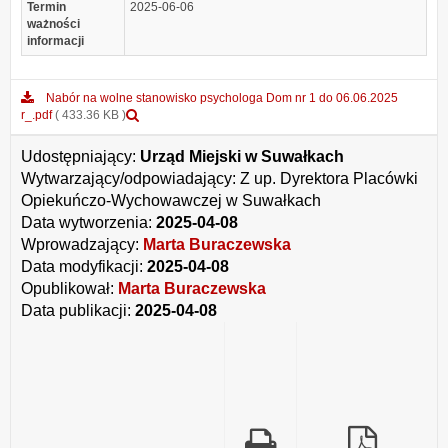
Termin
2025-06-06
ważności
informacji
Nabór na wolne stanowisko psychologa Dom nr 1 do 06.06.2025
Podgląd
r_.pdf
( 433.36 KB )
załącznika
Nabór
Udostępniający:
Urząd Miejski w Suwałkach
na
Wytwarzający/odpowiadający:
Z up. Dyrektora Placówki
wolne
Opiekuńczo-Wychowawczej w Suwałkach
stanowisko
psychologa
Data wytworzenia:
2025-04-08
Dom
Wprowadzający:
Marta Buraczewska
nr
Data modyfikacji:
2025-04-08
1
do
Opublikował:
Marta Buraczewska
06.06.2025
Data publikacji:
2025-04-08
r_.pdf