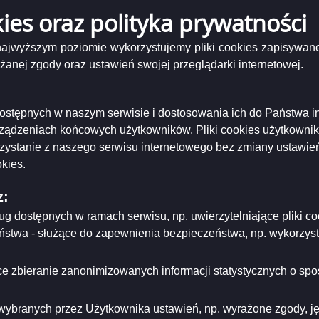
 ważności informacji
2025-11-28
kies oraz polityka prywatności
 najwyższym poziomie wykorzystujemy pliki cookies zapisywane
Pod
5 ogłoszenie Inwestycje inspektor robót elektrycznych II tura.pdf
( 232 KB )
zał
nej zgody oraz ustawień swojej przeglądarki internetowej.
202
niający:
Urząd Miejski w Suwałkach
ogł
ający/odpowiadający:
Prezydent Miasta Suwałk
Inw
tworzenia:
2025-11-05
ins
i dostępnych w naszym serwisie i dostosowania ich do Państwa i
dzający:
Marta Buraczewska
rob
dyfikacji:
2025-11-05
rządzeniach końcowych użytkowników. Pliki cookies użytkowni
ele
ował:
Marta Buraczewska
II
rzystanie z naszego serwisu internetowego bez zmiany ustawień
likacji:
2025-11-05
tura
kies.
ria strony
z:
ług dostępnych w ramach serwisu, np. uwierzytelniające pliki
eństwa - służące do zapewnienia bezpieczeństwa, np. wykorzy
e zbieranie zanonimizowanych informacji statystycznych o spos
wybranych przez Użytkownika ustawień, np. wyrażone zgody, języ