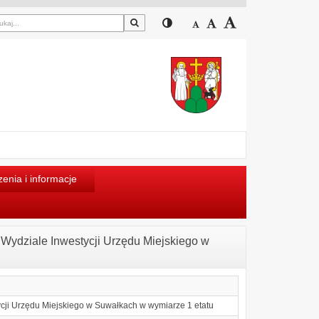
Szukaj
Przełącz pomiędzy widokiem
Zmniejsz czcionkę
Domyślny rozmiar cz
Zwiększ czcion
enia i informacje
w Wydziale Inwestycji Urzędu Miejskiego w
ycji Urzędu Miejskiego w Suwałkach w wymiarze 1 etatu