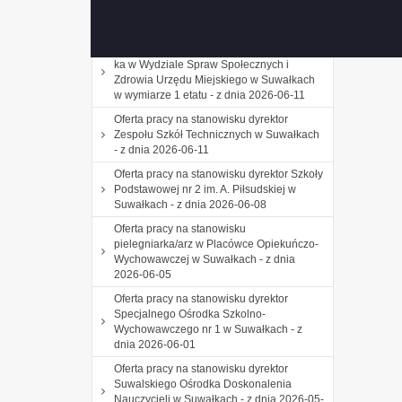
Miejskiego w Suwałkach w wymiarze 1
etatu - z dnia 2026-06-22
Oferta pracy na stanowisku podinspektor/-
ka w Wydziale Spraw Społecznych i
Zdrowia Urzędu Miejskiego w Suwałkach
w wymiarze 1 etatu - z dnia 2026-06-11
Oferta pracy na stanowisku dyrektor
Zespołu Szkół Technicznych w Suwałkach
- z dnia 2026-06-11
Oferta pracy na stanowisku dyrektor Szkoły
Podstawowej nr 2 im. A. Piłsudskiej w
Suwałkach - z dnia 2026-06-08
Oferta pracy na stanowisku
pielegniarka/arz w Placówce Opiekuńczo-
Wychowawczej w Suwałkach - z dnia
2026-06-05
Oferta pracy na stanowisku dyrektor
Specjalnego Ośrodka Szkolno-
Wychowawczego nr 1 w Suwałkach - z
dnia 2026-06-01
Oferta pracy na stanowisku dyrektor
Suwalskiego Ośrodka Doskonalenia
Nauczycieli w Suwałkach - z dnia 2026-05-