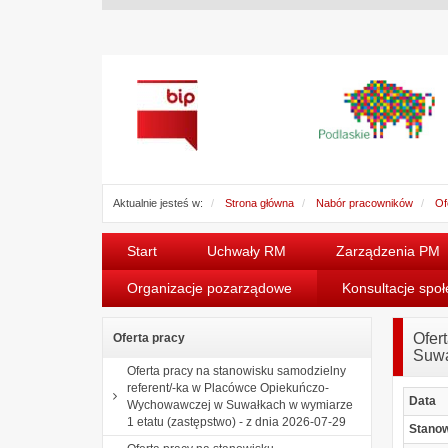
Aktualnie jesteś w:
Strona główna
Nabór pracowników
Of
Start
Uchwały RM
Zarządzenia PM
Organizacje pozarządowe
Konsultacje spo
Ofer
Oferta pracy
Suwa
Oferta pracy na stanowisku samodzielny
referent/-ka w Placówce Opiekuńczo-
Data
Wychowawczej w Suwałkach w wymiarze
1 etatu (zastępstwo) - z dnia 2026-07-29
Stano