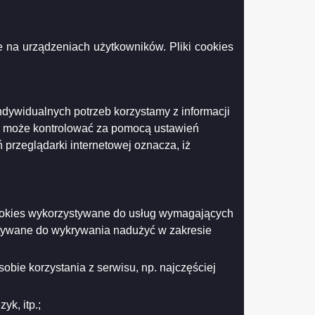
 na urządzeniach użytkowników. Pliki cookies
gląd
ącznika
5
oszenie
estycje
pektor
ndywidualnych potrzeb korzystamy z informacji
ót
Drukuj
Drukuj do PDF
k może kontrolować za pomocą ustawień
ktrycznych
 przeglądarki internetowej oznacza, iż
.pdf
 cookies wykorzystywane do usług wymagających
stywane do wykrywania nadużyć w zakresie
obie korzystania z serwisu, np. najczęściej
k, itp.;