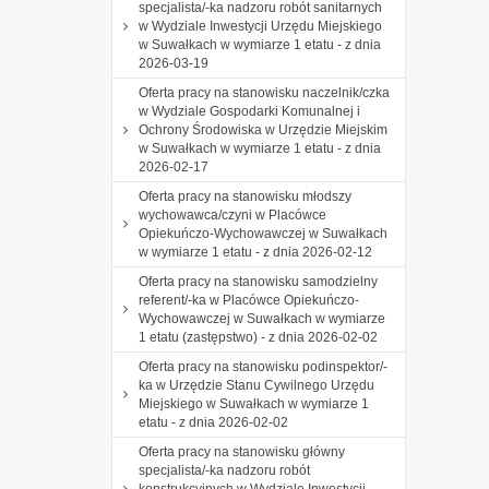
specjalista/-ka nadzoru robót sanitarnych
w Wydziale Inwestycji Urzędu Miejskiego
w Suwałkach w wymiarze 1 etatu - z dnia
2026-03-19
Oferta pracy na stanowisku naczelnik/czka
w Wydziale Gospodarki Komunalnej i
Ochrony Środowiska w Urzędzie Miejskim
w Suwałkach w wymiarze 1 etatu - z dnia
2026-02-17
Oferta pracy na stanowisku młodszy
wychowawca/czyni w Placówce
Opiekuńczo-Wychowawczej w Suwałkach
w wymiarze 1 etatu - z dnia 2026-02-12
Oferta pracy na stanowisku samodzielny
referent/-ka w Placówce Opiekuńczo-
Wychowawczej w Suwałkach w wymiarze
1 etatu (zastępstwo) - z dnia 2026-02-02
Oferta pracy na stanowisku podinspektor/-
ka w Urzędzie Stanu Cywilnego Urzędu
Miejskiego w Suwałkach w wymiarze 1
etatu - z dnia 2026-02-02
Oferta pracy na stanowisku główny
specjalista/-ka nadzoru robót
konstrukcyjnych w Wydziale Inwestycji