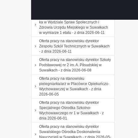
Miejskiego w Suwałkach w wymiarze 1
etatu - z dnia 2026-06-22
Oferta pracy na stanowisku podinspektor/-
ka w Wydziale Spraw Społecznych i
Zdrowia Urzędu Miejskiego w Suwałkach
w wymiarze 1 etatu - z dnia 2026-06-11
Oferta pracy na stanowisku dyrektor
Zespołu Szkół Technicznych w Suwałkach
- z dnia 2026-06-11
Oferta pracy na stanowisku dyrektor Szkoły
Podstawowej nr 2 im. A. Piłsudskiej w
Suwałkach - z dnia 2026-06-08
Oferta pracy na stanowisku
pielegniarka/arz w Placówce Opiekuńczo-
Wychowawczej w Suwałkach - z dnia
2026-06-05
Oferta pracy na stanowisku dyrektor
Specjalnego Ośrodka Szkolno-
Wychowawczego nr 1 w Suwałkach - z
dnia 2026-06-01
Oferta pracy na stanowisku dyrektor
Suwalskiego Ośrodka Doskonalenia
Nauczycieli w Suwałkach - z dnia 2026-05-