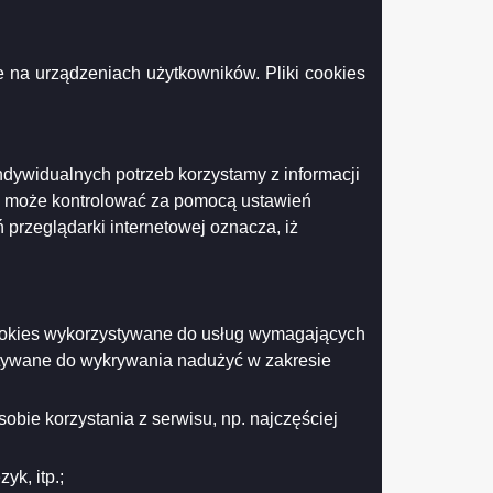
 na urządzeniach użytkowników. Pliki cookies
Podgląd
załącznika
Ogłoszenie
o
naborze
Wydział
ndywidualnych potrzeb korzystamy z informacji
Oświaty
Drukuj
Drukuj do PDF
k może kontrolować za pomocą ustawień
i
Wychowania
 przeglądarki internetowej oznacza, iż
I
2025
(002).pdf
 cookies wykorzystywane do usług wymagających
stywane do wykrywania nadużyć w zakresie
obie korzystania z serwisu, np. najczęściej
k, itp.;