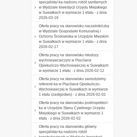
specjalista/-ka nadzoru robót sanitarnych
w Wydziale Inwestycji Urzędu Miejskiego
w Suwałkach w wymiarze 1 etatu - z dnia
2026-03-19
Oferta pracy na stanowisku naczelnik/czka
w Wydziale Gospodarki Komunalnej i
Ochrony Środowiska w Urzędzie Miejskim
w Suwałkach w wymiarze 1 etatu - z dnia
2026-02-17
Oferta pracy na stanowisku młodszy
wychowawca/czyni w Placówce
Opiekuńczo-Wychowawczej w Suwałkach
w wymiarze 1 etatu - z dnia 2026-02-12
Oferta pracy na stanowisku samodzielny
referent/-ka w Placówce Opiekuńczo-
Wychowawczej w Suwałkach w wymiarze
1 etatu (zastępstwo) - z dnia 2026-02-02
Oferta pracy na stanowisku podinspektor/-
ka w Urzędzie Stanu Cywilnego Urzędu
Miejskiego w Suwałkach w wymiarze 1
etatu - z dnia 2026-02-02
Oferta pracy na stanowisku główny
specjalista/-ka nadzoru robót
konstrukcyjnych w Wydziale Inwestycji