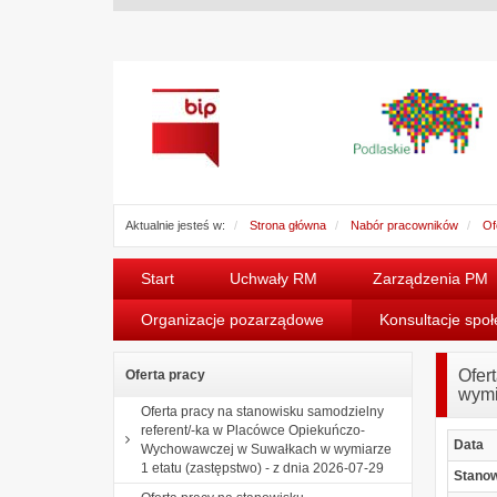
Aktualnie jesteś w:
Strona główna
Nabór pracowników
Of
Start
Uchwały RM
Zarządzenia PM
Organizacje pozarządowe
Konsultacje spo
Ofer
Oferta pracy
wymi
Oferta pracy na stanowisku samodzielny
referent/-ka w Placówce Opiekuńczo-
Data
Wychowawczej w Suwałkach w wymiarze
1 etatu (zastępstwo) - z dnia 2026-07-29
Stano