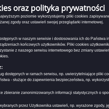
 ważności informacji
2025-01-17
kies oraz polityka prywatności
 najwyższym poziomie wykorzystujemy pliki cookies zapisywane
oszenie o naborze Wydział Oświaty i Wychowania I 2025 (002).pdf
( 181.69 KB )
nej zgody oraz ustawień swojej przeglądarki internetowej.
niający:
Urząd Miejski w Suwałkach
ający/odpowiadający:
Prezydent Miasta Suwałk
tworzenia:
2025-01-03
i dostępnych w naszym serwisie i dostosowania ich do Państwa i
dzający:
Agnieszka Rejmontowicz
dyfikacji:
2025-01-03
rządzeniach końcowych użytkowników. Pliki cookies użytkowni
ował:
Agnieszka Rejmontowicz
rzystanie z naszego serwisu internetowego bez zmiany ustawień
likacji:
2025-01-03
kies.
ria strony
z:
ług dostępnych w ramach serwisu, np. uwierzytelniające pliki
eństwa - służące do zapewnienia bezpieczeństwa, np. wykorzy
e zbieranie zanonimizowanych informacji statystycznych o spos
wybranych przez Użytkownika ustawień, np. wyrażone zgody, języ