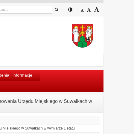
Szukaj
Przełącz pomiędzy widokiem
Zmniejsz czcionkę
Domyślny rozmiar cz
Zwiększ czcion
enia i informacje
ychowania Urzędu Miejskiego w Suwałkach w
u Miejskiego w Suwałkach w wymiarze 1 etatu