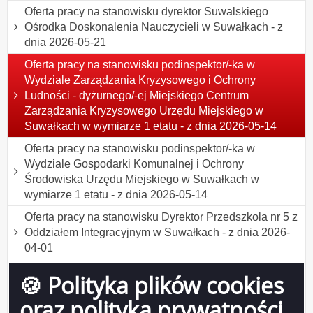
Oferta pracy na stanowisku dyrektor Suwalskiego
Ośrodka Doskonalenia Nauczycieli w Suwałkach - z
dnia 2026-05-21
Oferta pracy na stanowisku podinspektor/-ka w
Wydziale Zarządzania Kryzysowego i Ochrony
Ludności - dyżurnego/-ej Miejskiego Centrum
Zarządzania Kryzysowego Urzędu Miejskiego w
Suwałkach w wymiarze 1 etatu - z dnia 2026-05-14
Oferta pracy na stanowisku podinspektor/-ka w
Wydziale Gospodarki Komunalnej i Ochrony
Środowiska Urzędu Miejskiego w Suwałkach w
wymiarze 1 etatu - z dnia 2026-05-14
Oferta pracy na stanowisku Dyrektor Przedszkola nr 5 z
Oddziałem Integracyjnym w Suwałkach - z dnia 2026-
04-01
Oferta pracy na stanowisku podinspektor/-ka do obsługi
🍪 Polityka plików cookies
bezpośredniej interesantów w Wydziale Komunikacji
Urzędu Miejskiego w Suwałkach w wymiarze 1 etatu -
oraz polityka prywatności