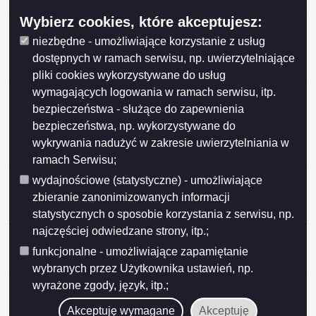
Suwałkach w wymiarze 1 etatu - z dnia 2026-02-02
Wybierz cookies, które akceptujesz:
Oferta pracy na stanowisku główny specjalista/-ka
nadzoru robót konstrukcyjnych w Wydziale Inwestycji
niezbędne - umożliwiające korzystanie z usług
Urzędu Miejskiego w Suwałkach w wymiarze 1 etatu -
dostępnych w ramach serwisu, np. uwierzytelniające
z dnia 2026-01-23
pliki cookies wykorzystywane do usług
wymagających logowania w ramach serwisu, itp.
Oferta pracy na stanowisku
wychowawca/wychowawczyni -
bezpieczeństwa - służące do zapewnienia
koordynator/koordynatorka ds. opieki w Placówce
bezpieczeństwa, np. wykorzystywane do
Opiekuńczo-Wychowawczej w Suwałkach w wymiarze
wykrywania nadużyć w zakresie uwierzytelniania w
1 etatu - z dnia 2026-01-12
ramach Serwisu;
Oferta pracy na stanowisku inspektor nadzoru robót
wydajnościowe (statystyczne) - umożliwiające
drogowych w Wydziale Inwestycji Urzędu Miejskiego w
zbieranie zanonimizowanych informacji
Suwałkach w wymiarze 1 etatu - z dnia 2025-12-31
statystycznych o sposobie korzystania z serwisu, np.
najczęściej odwiedzane strony, itp.;
Oferta pracy na stanowisku inspektor nadzoru robót
drogowych w Wydziale Inwestycji Urzędu Miejskiego w
funkcjonalne - umożliwiające zapamiętanie
Suwałkach w wymiarze 1 etatu - z dnia 2025-11-24
wybranych przez Użytkownika ustawień, np.
Oferta pracy na stanowisku koordynator ds. opieki /
wyrażone zgody, język, itp.;
starszy wychowawca w Placówce Opiekuńczo-
Akceptuję wymagane
Akceptuję