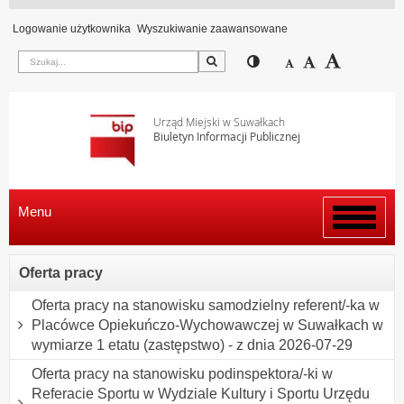
Logowanie użytkownika
Wyszukiwanie zaawansowane
Szukaj
Przełącz pomiędzy wi
Zmniejsz czcion
Domyślny rozm
Zwiększ c
Urząd Miejski w Suwałkach
Biuletyn Informacji Publicznej
Menu
Włącz
menu
Oferta pracy
Oferta pracy na stanowisku samodzielny referent/-ka w
Placówce Opiekuńczo-Wychowawczej w Suwałkach w
wymiarze 1 etatu (zastępstwo) - z dnia 2026-07-29
Oferta pracy na stanowisku podinspektora/-ki w
Referacie Sportu w Wydziale Kultury i Sportu Urzędu