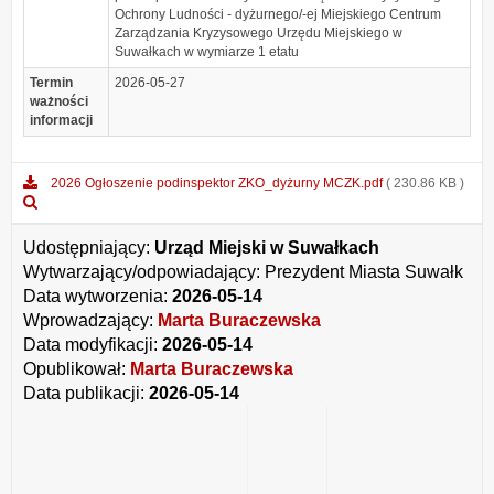
Ochrony Ludności - dyżurnego/-ej Miejskiego Centrum
Zarządzania Kryzysowego Urzędu Miejskiego w
Suwałkach w wymiarze 1 etatu
Termin
2026-05-27
ważności
informacji
2026 Ogłoszenie podinspektor ZKO_dyżurny MCZK.pdf
( 230.86 KB )
Podgląd
załącznika
2026
Udostępniający:
Urząd Miejski w Suwałkach
Ogłoszenie
Wytwarzający/odpowiadający:
Prezydent Miasta Suwałk
podinspektor
Data wytworzenia:
ZKO_dyżurny
2026-05-14
MCZK.pdf
Wprowadzający:
Marta Buraczewska
Data modyfikacji:
2026-05-14
Opublikował:
Marta Buraczewska
Data publikacji:
2026-05-14