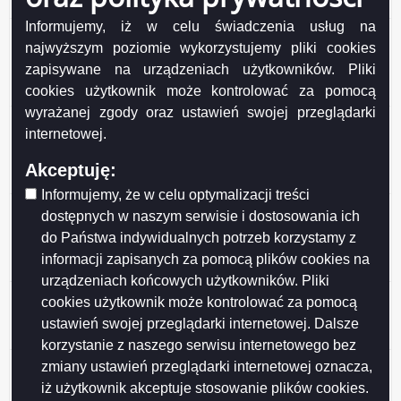
z dnia 2026-03-24
Informujemy, iż w celu świadczenia usług na
Oferta pracy na stanowisku główny specjalista/-ka
najwyższym poziomie wykorzystujemy pliki cookies
nadzoru robót sanitarnych w Wydziale Inwestycji
zapisywane na urządzeniach użytkowników. Pliki
Urzędu Miejskiego w Suwałkach w wymiarze 1 etatu -
cookies użytkownik może kontrolować za pomocą
z dnia 2026-03-19
wyrażanej zgody oraz ustawień swojej przeglądarki
Oferta pracy na stanowisku naczelnik/czka w Wydziale
internetowej.
Gospodarki Komunalnej i Ochrony Środowiska w
Urzędzie Miejskim w Suwałkach w wymiarze 1 etatu - z
Akceptuję:
dnia 2026-02-17
Informujemy, że w celu optymalizacji treści
Oferta pracy na stanowisku młodszy
dostępnych w naszym serwisie i dostosowania ich
wychowawca/czyni w Placówce Opiekuńczo-
do Państwa indywidualnych potrzeb korzystamy z
Wychowawczej w Suwałkach w wymiarze 1 etatu - z
informacji zapisanych za pomocą plików cookies na
dnia 2026-02-12
urządzeniach końcowych użytkowników. Pliki
Oferta pracy na stanowisku samodzielny referent/-ka w
cookies użytkownik może kontrolować za pomocą
Placówce Opiekuńczo-Wychowawczej w Suwałkach w
ustawień swojej przeglądarki internetowej. Dalsze
wymiarze 1 etatu (zastępstwo) - z dnia 2026-02-02
korzystanie z naszego serwisu internetowego bez
Oferta pracy na stanowisku podinspektor/-ka w
zmiany ustawień przeglądarki internetowej oznacza,
Urzędzie Stanu Cywilnego Urzędu Miejskiego w
iż użytkownik akceptuje stosowanie plików cookies.