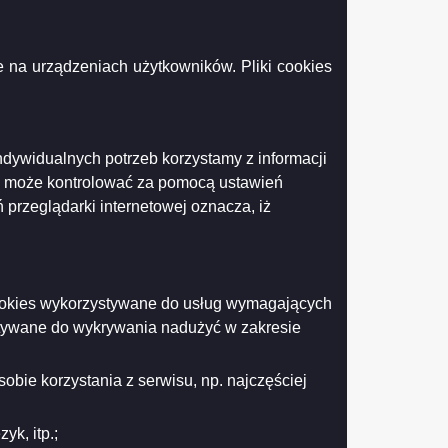
Podgląd
4.74 KB )
 na urządzeniach użytkowników. Pliki cookies
załącznika
20210705
ogłoszenie
o
naborze
Sprawy
ndywidualnych potrzeb korzystamy z informacji
Drukuj
Drukuj do PDF
Społeczne
k może kontrolować za pomocą ustawień
podinspektor
zastępstwo.pdf
 przeglądarki internetowej oznacza, iż
 cookies wykorzystywane do usług wymagających
stywane do wykrywania nadużyć w zakresie
obie korzystania z serwisu, np. najczęściej
k, itp.;