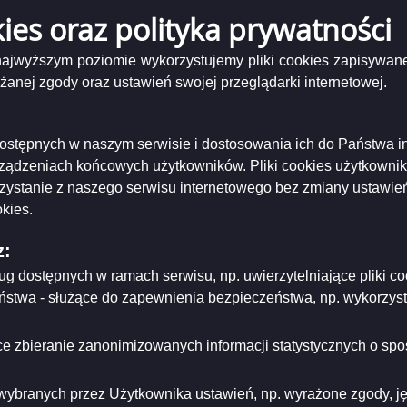
kies oraz polityka prywatności
10705 ogłoszenie o naborze Sprawy Społeczne podinspektor zastępstwo.pdf
( 40
 najwyższym poziomie wykorzystujemy pliki cookies zapisywane
nej zgody oraz ustawień swojej przeglądarki internetowej.
niający:
Urząd Miejski w Suwałkach
ający/odpowiadający:
Prezydent Miasta Suwałk
tworzenia:
2021-07-05
dzający:
Marta Buraczewska
i dostępnych w naszym serwisie i dostosowania ich do Państwa i
dyfikacji:
2021-07-06
ował:
Marta Buraczewska
rządzeniach końcowych użytkowników. Pliki cookies użytkowni
likacji:
2021-07-06
rzystanie z naszego serwisu internetowego bez zmiany ustawień
kies.
ria strony
z:
ług dostępnych w ramach serwisu, np. uwierzytelniające pliki
eństwa - służące do zapewnienia bezpieczeństwa, np. wykorzy
e zbieranie zanonimizowanych informacji statystycznych o spos
wybranych przez Użytkownika ustawień, np. wyrażone zgody, języ