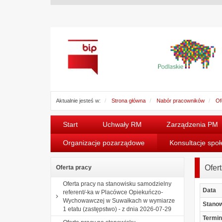
Aktualnie jesteś w:
Strona główna
Nabór pracowników
Of
Start
Uchwały RM
Zarządzenia PM
Organizacje pozarządowe
Konsultacje spo
Ofer
Oferta pracy
Oferta pracy na stanowisku samodzielny
Data
referent/-ka w Placówce Opiekuńczo-
Wychowawczej w Suwałkach w wymiarze
Stano
1 etatu (zastępstwo) - z dnia 2026-07-29
Termin