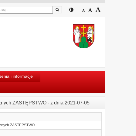
Szukaj
Przełącz pomiędzy widokiem
Zmniejsz czcionkę
Domyślny rozmiar cz
Zwiększ czcion
enia i informacje
ecznych ZASTĘPSTWO - z dnia 2021-07-05
ecznych ZASTĘPSTWO