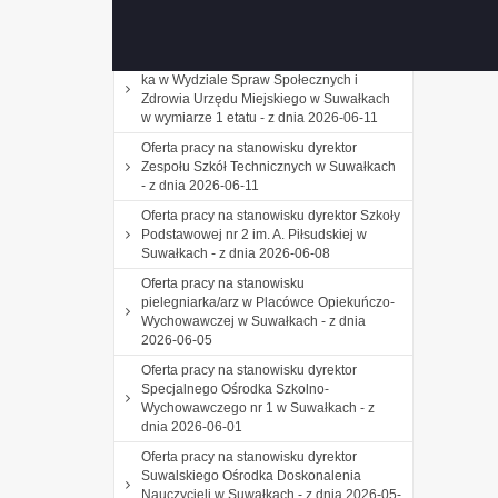
Miejskiego w Suwałkach w wymiarze 1
etatu - z dnia 2026-06-22
Oferta pracy na stanowisku podinspektor/-
ka w Wydziale Spraw Społecznych i
Zdrowia Urzędu Miejskiego w Suwałkach
w wymiarze 1 etatu - z dnia 2026-06-11
Oferta pracy na stanowisku dyrektor
Zespołu Szkół Technicznych w Suwałkach
- z dnia 2026-06-11
Oferta pracy na stanowisku dyrektor Szkoły
Podstawowej nr 2 im. A. Piłsudskiej w
Suwałkach - z dnia 2026-06-08
Oferta pracy na stanowisku
pielegniarka/arz w Placówce Opiekuńczo-
Wychowawczej w Suwałkach - z dnia
2026-06-05
Oferta pracy na stanowisku dyrektor
Specjalnego Ośrodka Szkolno-
Wychowawczego nr 1 w Suwałkach - z
dnia 2026-06-01
Oferta pracy na stanowisku dyrektor
Suwalskiego Ośrodka Doskonalenia
Nauczycieli w Suwałkach - z dnia 2026-05-