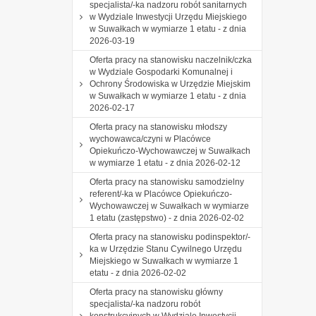
specjalista/-ka nadzoru robót sanitarnych
w Wydziale Inwestycji Urzędu Miejskiego
w Suwałkach w wymiarze 1 etatu - z dnia
2026-03-19
Oferta pracy na stanowisku naczelnik/czka
w Wydziale Gospodarki Komunalnej i
Ochrony Środowiska w Urzędzie Miejskim
w Suwałkach w wymiarze 1 etatu - z dnia
2026-02-17
Oferta pracy na stanowisku młodszy
wychowawca/czyni w Placówce
Opiekuńczo-Wychowawczej w Suwałkach
w wymiarze 1 etatu - z dnia 2026-02-12
Oferta pracy na stanowisku samodzielny
referent/-ka w Placówce Opiekuńczo-
Wychowawczej w Suwałkach w wymiarze
1 etatu (zastępstwo) - z dnia 2026-02-02
Oferta pracy na stanowisku podinspektor/-
ka w Urzędzie Stanu Cywilnego Urzędu
Miejskiego w Suwałkach w wymiarze 1
etatu - z dnia 2026-02-02
Oferta pracy na stanowisku główny
specjalista/-ka nadzoru robót
konstrukcyjnych w Wydziale Inwestycji