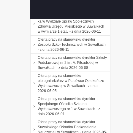
Miejskiego w Suwałkach w wymiarze 1
etatu - z dnia 2026-06-22
Oferta pracy na stanowisku podinspektor/-
ka w Wydziale Spraw Społecznych i
Zdrowia Urzędu Miejskiego w Suwałkach
w wymiarze 1 etatu - z dnia 2026-06-11
Oferta pracy na stanowisku dyrektor
Zespołu Szkół Technicznych w Suwałkach
- z dnia 2026-06-11
Oferta pracy na stanowisku dyrektor Szkoły
Podstawowej nr 2 im. A. Piłsudskiej w
Suwałkach - z dnia 2026-06-08
Oferta pracy na stanowisku
pielegniarka/arz w Placówce Opiekuńczo-
Wychowawczej w Suwałkach - z dnia
2026-06-05
Oferta pracy na stanowisku dyrektor
Specjalnego Ośrodka Szkolno-
Wychowawczego nr 1 w Suwałkach - z
dnia 2026-06-01
Oferta pracy na stanowisku dyrektor
Suwalskiego Ośrodka Doskonalenia
Nauczycieli w Suwałkach - z dnia 2026-05-