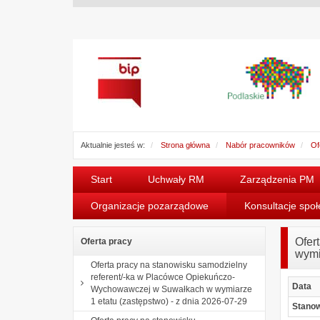
Aktualnie jesteś w:
Strona główna
Nabór pracowników
Of
Start
Uchwały RM
Zarządzenia PM
Organizacje pozarządowe
Konsultacje spo
Ofer
Oferta pracy
wymi
Oferta pracy na stanowisku samodzielny
referent/-ka w Placówce Opiekuńczo-
Data
Wychowawczej w Suwałkach w wymiarze
1 etatu (zastępstwo) - z dnia 2026-07-29
Stano