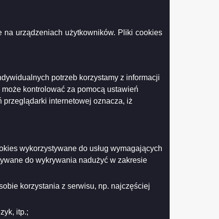
 na urządzeniach użytkowników. Pliki cookies
Drukuj
Drukuj do PDF
ndywidualnych potrzeb korzystamy z informacji
df
k może kontrolować za pomocą ustawień
 przeglądarki internetowej oznacza, iż
 cookies wykorzystywane do usług wymagających
stywane do wykrywania nadużyć w zakresie
obie korzystania z serwisu, np. najczęściej
k, itp.;