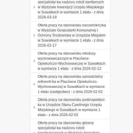
specjalista/-ka nadzoru robót sanitarnych
w Wydziale Inwestycji Urzędu Miejskiego
w Suwałkach w wymiarze 1 etatu - z dnia
2026-03-19
Oferta pracy na stanowisku naczelnik/czka
w Wydziale Gospodarki Komunalnej i
Ochrony Środowiska w Urzędzie Miejskim
w Suwałkach w wymiarze 1 etatu - z dnia
2026-02-17
Oferta pracy na stanowisku młodszy
wychowawca/czyni w Placówce
Opiekuńczo-Wychowawczej w Suwałkach
w wymiarze 1 etatu - z dnia 2026-02-12
Oferta pracy na stanowisku samodzielny
referent/-ka w Placówce Opiekuńczo-
Wychowawczej w Suwałkach w wymiarze
1 etatu (zastępstwo) - z dnia 2026-02-02
Oferta pracy na stanowisku podinspektor/-
ka w Urzędzie Stanu Cywilnego Urzędu
Miejskiego w Suwałkach w wymiarze 1
etatu - z dnia 2026-02-02
Oferta pracy na stanowisku główny
specjalista/-ka nadzoru robót
konstrukcyjnych w Wydziale Inwestycji