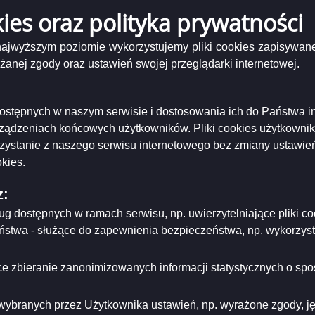
kies oraz polityka prywatności
Podgląd
30804 ogłoszenie o naborze SO podinspektor.pdf
( 202.47 KB )
załącznika
 najwyższym poziomie wykorzystujemy pliki cookies zapisywane
20230804
niający:
Urząd Miejski w Suwałkach
nej zgody oraz ustawień swojej przeglądarki internetowej.
ogłoszenie
ający/odpowiadający:
Prezydent Miasta Suwałk
o
tworzenia:
2023-08-09
naborze
dzający:
Marta Buraczewska
SO
dyfikacji:
2023-08-10
i dostępnych w naszym serwisie i dostosowania ich do Państwa i
podinspektor.p
ował:
Marta Buraczewska
rządzeniach końcowych użytkowników. Pliki cookies użytkowni
likacji:
2023-08-10
rzystanie z naszego serwisu internetowego bez zmiany ustawień
ria strony
kies.
z:
ług dostępnych w ramach serwisu, np. uwierzytelniające pliki
eństwa - służące do zapewnienia bezpieczeństwa, np. wykorzy
e zbieranie zanonimizowanych informacji statystycznych o spos
wybranych przez Użytkownika ustawień, np. wyrażone zgody, języ