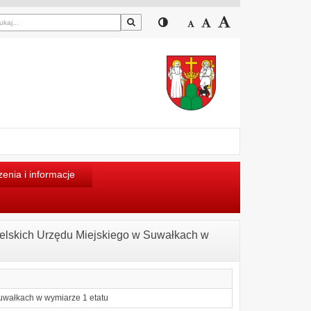
Szukaj
Przełącz pomiędzy widokiem
Zmniejsz czcionkę
Domyślny rozmiar cz
Zwiększ czcion
enia i informacje
telskich Urzędu Miejskiego w Suwałkach w
uwałkach w wymiarze 1 etatu