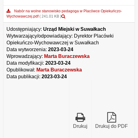
Nabór na wolne stanowisko pedagoga w Placówce Opiekuńczo-
Podgląd
Wychowawczej.pdf
( 241.01 KB )
załącznika
Nabór
Udostępniający:
Urząd Miejski w Suwałkach
na
Wytwarzający/odpowiadający:
Dyrektor Placówki
wolne
Opiekuńczo-Wychowawczej w Suwałkach
stanowisko
pedagoga
Data wytworzenia:
2023-03-24
w
Wprowadzający:
Marta Buraczewska
Placówce
Data modyfikacji:
2023-03-24
Opiekuńczo-
Wychowawczej.pdf
Opublikował:
Marta Buraczewska
Data publikacji:
2023-03-24
Drukuj
Drukuj do PDF