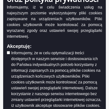
z dnia 2026-03-24
Informujemy, iż w celu świadczenia usług na
Oferta pracy na stanowisku główny specjalista/-ka
najwyższym poziomie wykorzystujemy pliki cookies
nadzoru robót sanitarnych w Wydziale Inwestycji
zapisywane na urządzeniach użytkowników. Pliki
Urzędu Miejskiego w Suwałkach w wymiarze 1 etatu -
cookies użytkownik może kontrolować za pomocą
z dnia 2026-03-19
wyrażanej zgody oraz ustawień swojej przeglądarki
Oferta pracy na stanowisku naczelnik/czka w Wydziale
internetowej.
Gospodarki Komunalnej i Ochrony Środowiska w
Urzędzie Miejskim w Suwałkach w wymiarze 1 etatu - z
Akceptuję:
dnia 2026-02-17
Informujemy, że w celu optymalizacji treści
Oferta pracy na stanowisku młodszy
dostępnych w naszym serwisie i dostosowania ich
wychowawca/czyni w Placówce Opiekuńczo-
do Państwa indywidualnych potrzeb korzystamy z
Wychowawczej w Suwałkach w wymiarze 1 etatu - z
informacji zapisanych za pomocą plików cookies na
dnia 2026-02-12
urządzeniach końcowych użytkowników. Pliki
Oferta pracy na stanowisku samodzielny referent/-ka w
cookies użytkownik może kontrolować za pomocą
Placówce Opiekuńczo-Wychowawczej w Suwałkach w
ustawień swojej przeglądarki internetowej. Dalsze
wymiarze 1 etatu (zastępstwo) - z dnia 2026-02-02
korzystanie z naszego serwisu internetowego bez
Oferta pracy na stanowisku podinspektor/-ka w
zmiany ustawień przeglądarki internetowej oznacza,
Urzędzie Stanu Cywilnego Urzędu Miejskiego w
iż użytkownik akceptuje stosowanie plików cookies.