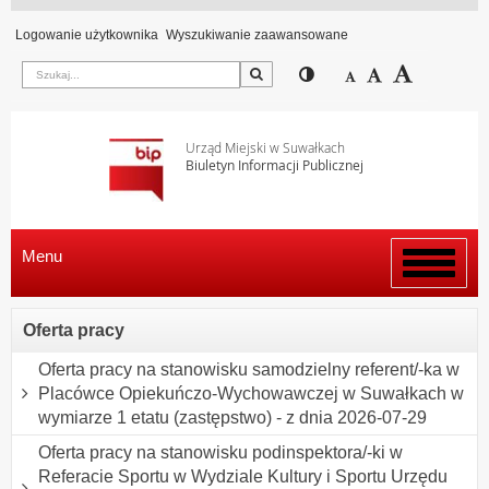
Logowanie użytkownika
Wyszukiwanie zaawansowane
Szukaj
Przełącz pomiędzy wi
Zmniejsz czcion
Domyślny rozm
Zwiększ c
Urząd Miejski w Suwałkach
Biuletyn Informacji Publicznej
Menu
Włącz
menu
Oferta pracy
Oferta pracy na stanowisku samodzielny referent/-ka w
Placówce Opiekuńczo-Wychowawczej w Suwałkach w
wymiarze 1 etatu (zastępstwo) - z dnia 2026-07-29
Oferta pracy na stanowisku podinspektora/-ki w
Referacie Sportu w Wydziale Kultury i Sportu Urzędu