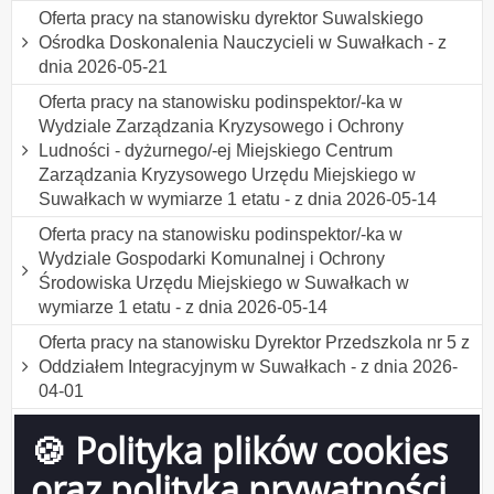
Oferta pracy na stanowisku dyrektor Suwalskiego
Ośrodka Doskonalenia Nauczycieli w Suwałkach - z
dnia 2026-05-21
Oferta pracy na stanowisku podinspektor/-ka w
Wydziale Zarządzania Kryzysowego i Ochrony
Ludności - dyżurnego/-ej Miejskiego Centrum
Zarządzania Kryzysowego Urzędu Miejskiego w
Suwałkach w wymiarze 1 etatu - z dnia 2026-05-14
Oferta pracy na stanowisku podinspektor/-ka w
Wydziale Gospodarki Komunalnej i Ochrony
Środowiska Urzędu Miejskiego w Suwałkach w
wymiarze 1 etatu - z dnia 2026-05-14
Oferta pracy na stanowisku Dyrektor Przedszkola nr 5 z
Oddziałem Integracyjnym w Suwałkach - z dnia 2026-
04-01
Oferta pracy na stanowisku podinspektor/-ka do obsługi
🍪 Polityka plików cookies
bezpośredniej interesantów w Wydziale Komunikacji
Urzędu Miejskiego w Suwałkach w wymiarze 1 etatu -
oraz polityka prywatności