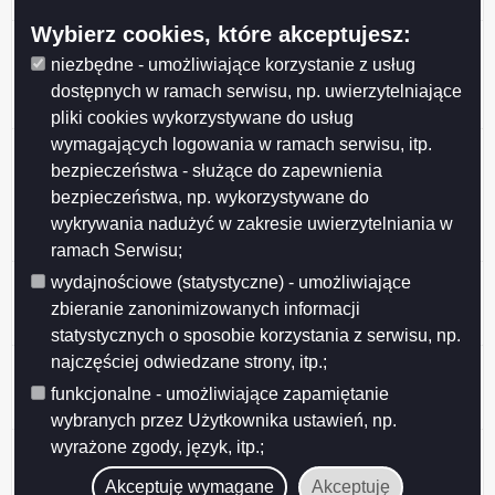
Suwałkach w wymiarze 1 etatu - z dnia 2026-02-02
Wybierz cookies, które akceptujesz:
Oferta pracy na stanowisku główny specjalista/-ka
nadzoru robót konstrukcyjnych w Wydziale Inwestycji
niezbędne - umożliwiające korzystanie z usług
Urzędu Miejskiego w Suwałkach w wymiarze 1 etatu -
dostępnych w ramach serwisu, np. uwierzytelniające
z dnia 2026-01-23
pliki cookies wykorzystywane do usług
wymagających logowania w ramach serwisu, itp.
Oferta pracy na stanowisku
wychowawca/wychowawczyni -
bezpieczeństwa - służące do zapewnienia
koordynator/koordynatorka ds. opieki w Placówce
bezpieczeństwa, np. wykorzystywane do
Opiekuńczo-Wychowawczej w Suwałkach w wymiarze
wykrywania nadużyć w zakresie uwierzytelniania w
1 etatu - z dnia 2026-01-12
ramach Serwisu;
Oferta pracy na stanowisku inspektor nadzoru robót
wydajnościowe (statystyczne) - umożliwiające
drogowych w Wydziale Inwestycji Urzędu Miejskiego w
zbieranie zanonimizowanych informacji
Suwałkach w wymiarze 1 etatu - z dnia 2025-12-31
statystycznych o sposobie korzystania z serwisu, np.
najczęściej odwiedzane strony, itp.;
Oferta pracy na stanowisku inspektor nadzoru robót
drogowych w Wydziale Inwestycji Urzędu Miejskiego w
funkcjonalne - umożliwiające zapamiętanie
Suwałkach w wymiarze 1 etatu - z dnia 2025-11-24
wybranych przez Użytkownika ustawień, np.
Oferta pracy na stanowisku koordynator ds. opieki /
wyrażone zgody, język, itp.;
starszy wychowawca w Placówce Opiekuńczo-
Akceptuję wymagane
Akceptuję