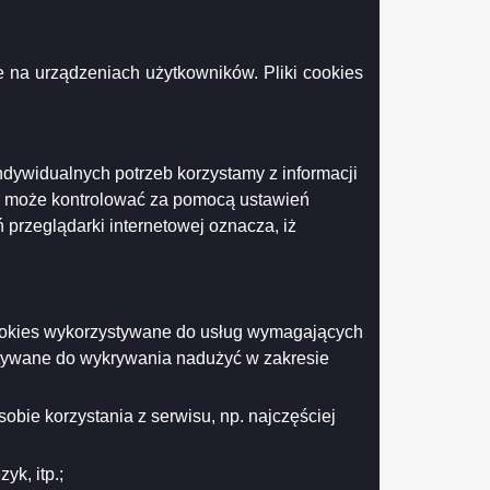
Drukuj
Drukuj do PDF
 na urządzeniach użytkowników. Pliki cookies
ndywidualnych potrzeb korzystamy z informacji
k może kontrolować za pomocą ustawień
 przeglądarki internetowej oznacza, iż
 cookies wykorzystywane do usług wymagających
stywane do wykrywania nadużyć w zakresie
obie korzystania z serwisu, np. najczęściej
k, itp.;