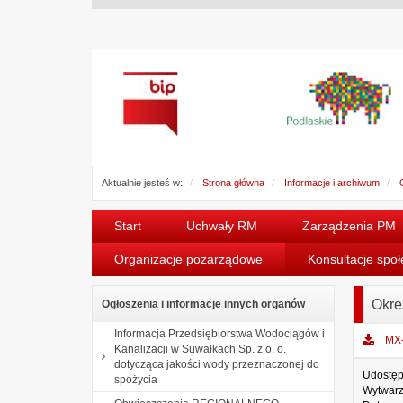
Aktualnie jesteś w:
Strona główna
Informacje i archiwum
Start
Uchwały RM
Zarządzenia PM
Organizacje pozarządowe
Konsultacje spo
Okre
Ogłoszenia i informacje innych organów
Informacja Przedsiębiorstwa Wodociągów i
MX
Kanalizacji w Suwałkach Sp. z o. o.
dotycząca jakości wody przeznaczonej do
Udostęp
spożycia
Wytwarz