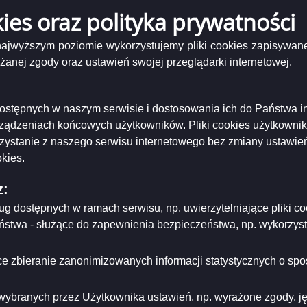
tworzenia:
2023-01-27
kies oraz polityka prywatności
dzający:
Radosław Renda
dyfikacji:
2023-01-27
ował:
Radosław Renda
 najwyższym poziomie wykorzystujemy pliki cookies zapisywane
likacji:
2023-01-27
nej zgody oraz ustawień swojej przeglądarki internetowej.
ria strony
i dostępnych w naszym serwisie i dostosowania ich do Państwa i
rządzeniach końcowych użytkowników. Pliki cookies użytkowni
rzystanie z naszego serwisu internetowego bez zmiany ustawień
kies.
z:
ług dostępnych w ramach serwisu, np. uwierzytelniające pliki
eństwa - służące do zapewnienia bezpieczeństwa, np. wykorzy
e zbieranie zanonimizowanych informacji statystycznych o spos
wybranych przez Użytkownika ustawień, np. wyrażone zgody, języ