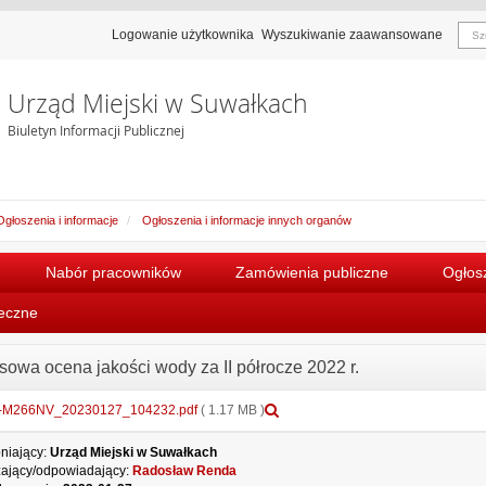
Logowanie użytkownika
Wyszukiwanie zaawansowane
Urząd Miejski w Suwałkach
Biuletyn Informacji Publicznej
Ogłoszenia i informacje
Ogłoszenia i informacje innych organów
Nabór pracowników
Zamówienia publiczne
Ogłosz
łeczne
sowa ocena jakości wody za II półrocze 2022 r.
Podgląd
-M266NV_20230127_104232.pdf
( 1.17 MB )
załącznika
MX-
niający:
Urząd Miejski w Suwałkach
M266NV_20230127_104232.pdf
ający/odpowiadający:
Radosław Renda