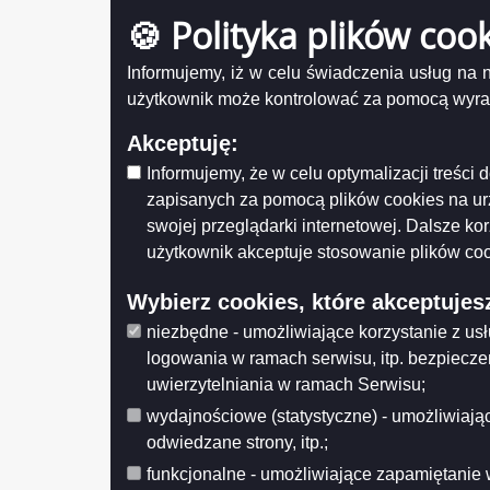
Obwieszczenie REGIONALNEGO
Data wy
DYREKTORA OCHRONY ŚRODOWISKA o
🍪 Polityka plików coo
Wprowa
wszczęciu postępowania na wniosek
Data mo
Polskiej Sieci Elektroenergetyczne S.A.
Opublik
Informujemy, iż w celu świadczenia usług na
dotyczącego wydania decyzji o
Data pub
środowiskowych uwarunkowaniach dla
użytkownik może kontrolować za pomocą wyraża
przedsięwzięcia pod nazwą: „Budowa linii
Histo
220 kV Ełk Bis –
Akceptuję:
Obwieszczenie o wydaniu decyzji AB-
Informujemy, że w celu optymalizacji treśc
IV.747.4.2.2026.MZ w sprawie budowy
stacji 220/100 kV Wigry
zapisanych za pomocą plików cookies na u
swojej przeglądarki internetowej. Dalsze ko
Ogłoszenie w sprawie naboru kandydatów
na najemców lokali komunalnych w
użytkownik akceptuje stosowanie plików coo
ramach programu „Mieszkanie za remont”
– V edycja
Wybierz cookies, które akceptujes
Powiatowa Stacja Sanitarno-
niezbędne - umożliwiające korzystanie z us
Epidemiologiczna w Suwałkach -
sprawozdanie z badań wody
logowania w ramach serwisu, itp. bezpiecz
Bieżąca ocena jakości wody
uwierzytelniania w ramach Serwisu;
przeznaczonej do spożycia z wodociągu
wydajnościowe (statystyczne) - umożliwiając
Suwałki
odwiedzane strony, itp.;
Program "Asystent osobisty osoby z
niepełnosprawnością" dla Jednostek
funkcjonalne - umożliwiające zapamiętanie 
Samorządu Terytorialnego- edycja 2026