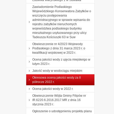
Zawiadomienie Podlaskiego
Wojewódzkiego Konserwatora Zabytków o
wszczęciu postępowania
administracyjnego w sprawie wpisania do
rejestru zabytków nieruchomych
województwa podlaskiego budynku
mieszkalnego usytuowanego przy ulicy
Tadeusza Kościuszki 63 w Suw
Obwieszczenie nr 4/2023 Wojewody
Podlaskiego z dnia 31 marca 2023 r. o
kwalifikacji wojskowej w 2023 r.
Ocena jakości wody z ujęcia miejskeigo w
lutym 2023 r.
Jakość wody w wodociągu miejskim
Okresowa ocena jakości wody za II
półrocze 2022 r.
Ocena jakości wody w 2022 r.
Obwieszczenie Wójta Gminy Filipów nr
IR.6220.6.2016.2017.MR z dnia 16
stycznia 2023 r.
Ogłoszenie o udostępnieniu projektu planu