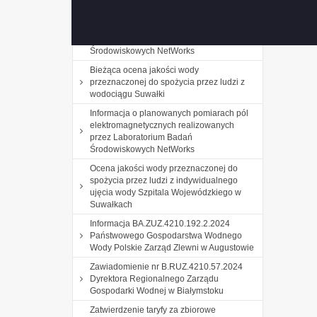
Informacje o planowanych pomiarach pól
elektromagnetycznych realizowanych
przez Laboratorium Badań
Środowiskowych NetWorks
Bieżąca ocena jakości wody
przeznaczonej do spożycia przez ludzi z
wodociągu Suwałki
Informacja o planowanych pomiarach pól
elektromagnetycznych realizowanych
przez Laboratorium Badań
Środowiskowych NetWorks
Ocena jakości wody przeznaczonej do
spożycia przez ludzi z indywidualnego
ujęcia wody Szpitala Wojewódzkiego w
Suwałkach
Informacja BA.ZUZ.4210.192.2.2024
Państwowego Gospodarstwa Wodnego
Wody Polskie Zarząd Zlewni w Augustowie
Zawiadomienie nr B.RUZ.4210.57.2024
Dyrektora Regionalnego Zarządu
Gospodarki Wodnej w Białymstoku
Zatwierdzenie taryfy za zbiorowe