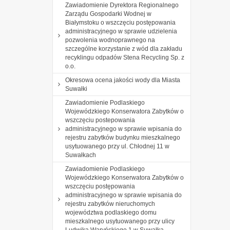
Zawiadomienie Dyrektora Regionalnego
Zarządu Gospodarki Wodnej w
Białymstoku o wszczęciu postępowania
administracyjnego w sprawie udzielenia
pozwolenia wodnoprawnego na
szczególne korzystanie z wód dla zakładu
recyklingu odpadów Stena Recycling Sp. z
o.o.
Okresowa ocena jakości wody dla Miasta
Suwałki
Zawiadomienie Podlaskiego
Wojewódzkiego Konserwatora Zabytków o
wszczęciu postepowania
administracyjnego w sprawie wpisania do
rejestru zabytków budynku mieszkalnego
usytuowanego przy ul. Chłodnej 11 w
Suwałkach
Zawiadomienie Podlaskiego
Wojewódzkiego Konserwatora Zabytków o
wszczęciu postępowania
administracyjnego w sprawie wpisania do
rejestru zabytków nieruchomych
województwa podlaskiego domu
mieszkalnego usytuowanego przy ulicy
Ludwika Waryńskiego 1 w Suwałka