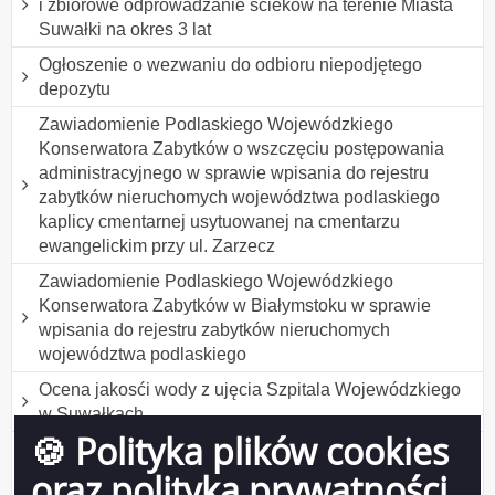
i zbiorowe odprowadzanie ścieków na terenie Miasta
Suwałki na okres 3 lat
Ogłoszenie o wezwaniu do odbioru niepodjętego
depozytu
Zawiadomienie Podlaskiego Wojewódzkiego
Konserwatora Zabytków o wszczęciu postępowania
administracyjnego w sprawie wpisania do rejestru
zabytków nieruchomych województwa podlaskiego
kaplicy cmentarnej usytuowanej na cmentarzu
ewangelickim przy ul. Zarzecz
Zawiadomienie Podlaskiego Wojewódzkiego
Konserwatora Zabytków w Białymstoku w sprawie
wpisania do rejestru zabytków nieruchomych
województwa podlaskiego
Ocena jakosći wody z ujęcia Szpitala Wojewódzkiego
w Suwałkach
🍪 Polityka plików cookies
Ogłoszenie w sprawie naboru kandydatów na
najemców lokali komunalnych w ramach programu
oraz polityka prywatności