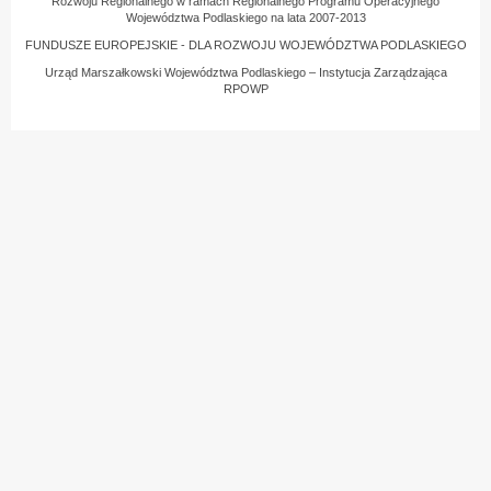
Rozwoju Regionalnego w ramach Regionalnego Programu Operacyjnego
Województwa Podlaskiego na lata 2007-2013
FUNDUSZE EUROPEJSKIE - DLA ROZWOJU WOJEWÓDZTWA PODLASKIEGO
Urząd Marszałkowski Województwa Podlaskiego – Instytucja Zarządzająca
RPOWP