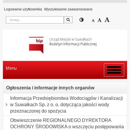
Logowanie użytkownika
Wyszukiwanie zaawansowane
Szukaj
Przełącz pomiędzy wi
Zmniejsz czcion
Domyślny rozm
Zwiększ c
Urząd Miejski w Suwałkach
Biuletyn Informacji Publicznej
Menu
Włącz
menu
Ogłoszenia i informacje innych organów
Informacja Przedsiębiorstwa Wodociągów i Kanalizacji
w Suwałkach Sp. z o. o. dotycząca jakości wody
przeznaczonej do spożycia
Obwieszczenie REGIONALNEGO DYREKTORA
OCHRONY ŚRODOWISKA o wszczęciu postępowania