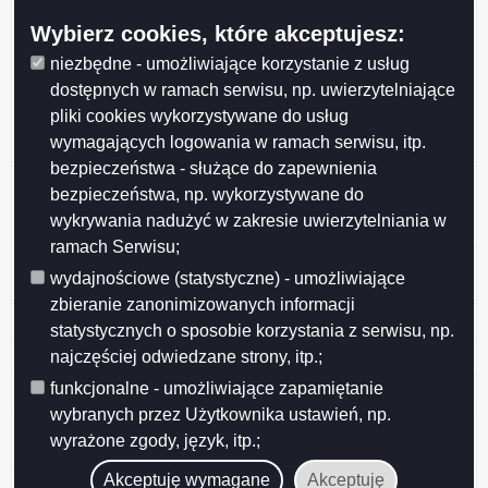
Zawiadomienie Podlaskiego Wojewódzkiego
Wybierz cookies, które akceptujesz:
Konserwatora Zabytków o wszczęciu postępowania
niezbędne - umożliwiające korzystanie z usług
administracyjnego w sprawie wpisania do rejestru
dostępnych w ramach serwisu, np. uwierzytelniające
zabytków nieruchomych województwa podlaskiego
pliki cookies wykorzystywane do usług
budynku mieszkalnego usytuowanego przy ulicy
wymagających logowania w ramach serwisu, itp.
Tadeusza Kościuszki 63 w Suw
bezpieczeństwa - służące do zapewnienia
Obwieszczenie nr 4/2023 Wojewody Podlaskiego z
bezpieczeństwa, np. wykorzystywane do
dnia 31 marca 2023 r. o kwalifikacji wojskowej w 2023
wykrywania nadużyć w zakresie uwierzytelniania w
r.
ramach Serwisu;
Ocena jakości wody z ujęcia miejskeigo w lutym 2023
wydajnościowe (statystyczne) - umożliwiające
r.
zbieranie zanonimizowanych informacji
Jakość wody w wodociągu miejskim
statystycznych o sposobie korzystania z serwisu, np.
Okresowa ocena jakości wody za II półrocze 2022 r.
najczęściej odwiedzane strony, itp.;
funkcjonalne - umożliwiające zapamiętanie
Ocena jakości wody w 2022 r.
wybranych przez Użytkownika ustawień, np.
Obwieszczenie Wójta Gminy Filipów nr
wyrażone zgody, język, itp.;
IR.6220.6.2016.2017.MR z dnia 16 stycznia 2023 r.
Akceptuję wymagane
Akceptuję
Ogłoszenie o udostępnieniu projektu planu urządzenia