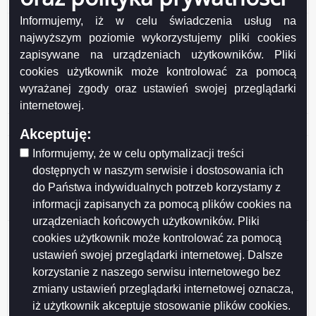
Mieszkanie za remont
Informujemy, iż w celu świadczenia usług na
Zawiadomienie Dyrektora Regionalnego Zarządu
najwyższym poziomie wykorzystujemy pliki cookies
Gospodarki Wodnej w Białymstoku o wszczęciu
zapisywane na urządzeniach użytkowników. Pliki
postępowania administracyjnego w sprawie udzielenia
pozwolenia wodnoprawnego na szczególne
cookies użytkownik może kontrolować za pomocą
korzystanie z wód dla zakładu recyklingu odpadów
wyrażanej zgody oraz ustawień swojej przeglądarki
Stena Recycling Sp. z o.o.
internetowej.
Okresowa ocena jakości wody dla Miasta Suwałki
Akceptuję:
Zawiadomienie Podlaskiego Wojewódzkiego
Informujemy, że w celu optymalizacji treści
Konserwatora Zabytków o wszczęciu postepowania
dostępnych w naszym serwisie i dostosowania ich
administracyjnego w sprawie wpisania do rejestru
do Państwa indywidualnych potrzeb korzystamy z
zabytków budynku mieszkalnego usytuowanego przy
informacji zapisanych za pomocą plików cookies na
ul. Chłodnej 11 w Suwałkach
urządzeniach końcowych użytkowników. Pliki
Zawiadomienie Podlaskiego Wojewódzkiego
cookies użytkownik może kontrolować za pomocą
Konserwatora Zabytków o wszczęciu postępowania
ustawień swojej przeglądarki internetowej. Dalsze
administracyjnego w sprawie wpisania do rejestru
korzystanie z naszego serwisu internetowego bez
zabytków nieruchomych województwa podlaskiego
zmiany ustawień przeglądarki internetowej oznacza,
domu mieszkalnego usytuowanego przy ulicy Ludwika
iż użytkownik akceptuje stosowanie plików cookies.
Waryńskiego 1 w Suwałka