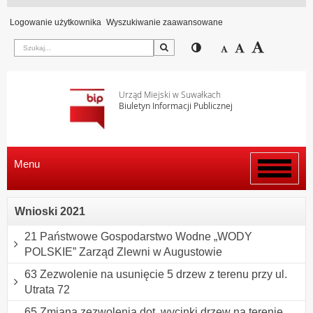
Logowanie użytkownika
Wyszukiwanie zaawansowane
Szukaj
Przełącz pomiędzy wi
Zmniejsz czcion
Domyślny rozm
Zwiększ c
Urząd Miejski w Suwałkach
Biuletyn Informacji Publicznej
Menu
Włącz
menu
Wnioski 2021
21 Państwowe Gospodarstwo Wodne „WODY
POLSKIE” Zarząd Zlewni w Augustowie
63 Zezwolenie na usunięcie 5 drzew z terenu przy ul.
Utrata 72
65 Zmiana zezwolenia dot. wycinki drzew na terenie