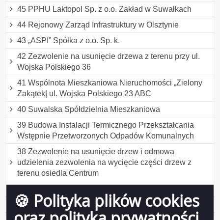
45 PPHU Laktopol Sp. z o.o. Zakład w Suwałkach
44 Rejonowy Zarząd Infrastruktury w Olsztynie
43 „ASPI” Spółka z o.o. Sp. k.
42 Zezwolenie na usunięcie drzewa z terenu przy ul.
Wojska Polskiego 36
41 Wspólnota Mieszkaniowa Nieruchomości „Zielony
Zakątek| ul. Wojska Polskiego 23 ABC
40 Suwalska Spółdzielnia Mieszkaniowa
39 Budowa Instalacji Termicznego Przekształcania
Wstępnie Przetworzonych Odpadów Komunalnych
38 Zezwolenie na usunięcie drzew i odmowa
udzielenia zezwolenia na wycięcie części drzew z
terenu osiedla Centrum
37 „GAB-TRANS” Józef Gaber
🍪 Polityka plików cookies
36 TURKUS Sp. z o.o. Sp. K.
oraz polityka prywatności