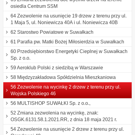
osiedla Centrum SSM
64 Zezwolenie na usunięcie 19 drzew z terenu przy ul.
1 Maja 5, ul. Noniewicza 40A i ul. Noniewicza 40B
62 Starostwo Powiatowe w Suwałkach
61 Parafia pw. Matki Bożej Miłosierdzia w Suwałkach
60 Przedsiębiorstwo Energetyki Cieplnej w Suwałkach
Sp. z o.o.
59 Aeroklub Polski z siedzibą w Warszawie
58 Międzyzakładowa Spółdzielnia Mieszkaniowa
56 Zezwolenie na wycinkę 2 drzew z terenu przy ul.
Wojska Polskiego 46
56 MULTISHOP SUWAŁKI Sp. z o.o.,
52 Zmiana zezwolenia na wycinkę, znak:
OSGK.6131.58.1.2021.RR, z dnia 18 maja 2021 r.
54 Zezwolenie na usunięcie 2 drzew z terenu przy ul.