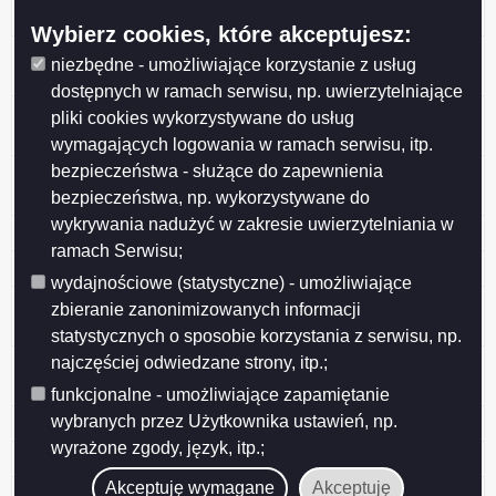
geod. nr 35461 przy ul. Dąbrowskiego
Wybierz cookies, które akceptujesz:
25 Suwalskie Kopalnie Surowców Mineralnych Spółka
niezbędne - umożliwiające korzystanie z usług
z o. o.
dostępnych w ramach serwisu, np. uwierzytelniające
24 Zezwolenie na wycięcie drzew z terenu przy ul.
pliki cookies wykorzystywane do usług
Noniewicza 40A
wymagających logowania w ramach serwisu, itp.
bezpieczeństwa - służące do zapewnienia
23 Specjalistyczny Psychiatryczny Samodzielny
Publiczny Zakład Opieki Zdrowotnej w Suwałkach
bezpieczeństwa, np. wykorzystywane do
wykrywania nadużyć w zakresie uwierzytelniania w
22 PGW Wody Polskie Zarząd Zlewni w Augustowie
ramach Serwisu;
21 Areszt Śledczy w Suwałkach
wydajnościowe (statystyczne) - umożliwiające
20 Zezwolenie na wycięcie 4 drzew z terenu ogrodu nr
zbieranie zanonimizowanych informacji
312 ROD im. Konopnickiej przy ul. Zastawie
statystycznych o sposobie korzystania z serwisu, np.
najczęściej odwiedzane strony, itp.;
19 Zezwolenie na wycięcie 2 drzew z terenu przy ul.
Ogrodowej 49
funkcjonalne - umożliwiające zapamiętanie
wybranych przez Użytkownika ustawień, np.
18 Budimex S.A.
wyrażone zgody, język, itp.;
17 Imbud Spółka z o.o. 1 Spółka Komandytowa
Akceptuję wymagane
Akceptuję
16 Przedsiębiorstwo Drogowo-Mostowe S.A.