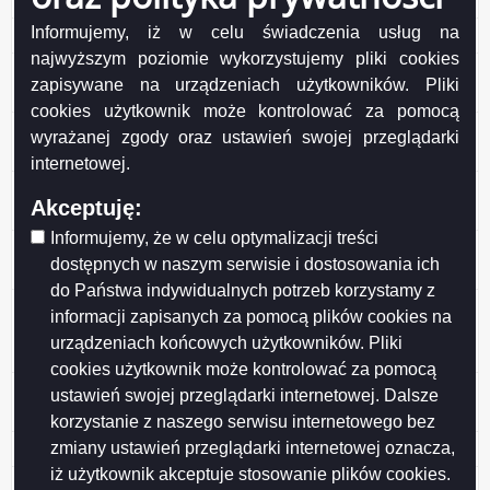
35 Vantage Sp. z o.o. Sp. komand.
Informujemy, iż w celu świadczenia usług na
34 PPHU Laktopol Sp. z o.o. Zakład w Suwałkach
najwyższym poziomie wykorzystujemy pliki cookies
33 Zezwolenie na usunięcie drzewa z terenu ogrodu
zapisywane na urządzeniach użytkowników. Pliki
działkowego nr 159 ROD im. Konopnickiej
cookies użytkownik może kontrolować za pomocą
32 Zezwolenie na usunięcie drzewa z terenu ogrodu
wyrażanej zgody oraz ustawień swojej przeglądarki
działkowego nr 118 ROD „BORÓWKA”
internetowej.
31 Wspólnota Mieszkaniowa Nieruchomości
Akceptuję:
Przytorowa 26
Informujemy, że w celu optymalizacji treści
30 BS Marka Sp. z o.o. Sp. Komandytowa ul. Przejazd
dostępnych w naszym serwisie i dostosowania ich
3/5, 05-200 Wołomin
do Państwa indywidualnych potrzeb korzystamy z
29 BS FOOD GROUP spółka z ograniczoną
informacji zapisanych za pomocą plików cookies na
odpowiedzialnością, 02-796 Warszawa, ul. Kazimierza
urządzeniach końcowych użytkowników. Pliki
Jeżewskiego 5f/34
cookies użytkownik może kontrolować za pomocą
28 „ANWIM” S.A. z siedzibą w Warszawie, ul.
ustawień swojej przeglądarki internetowej. Dalsze
Stańczyka 3
korzystanie z naszego serwisu internetowego bez
zmiany ustawień przeglądarki internetowej oznacza,
27 Areszt Śledczy w Suwałkach
iż użytkownik akceptuje stosowanie plików cookies.
26 Zezwolenie na wycięcie 14 drzew z terenu działki