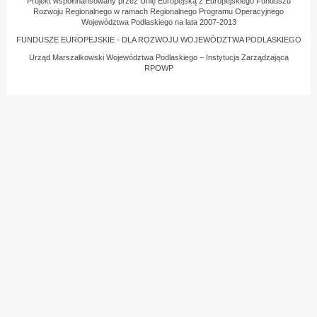
Projekt współfinansowany przez Unię Europejską z Europejskiego Funduszu
Rozwoju Regionalnego w ramach Regionalnego Programu Operacyjnego
Województwa Podlaskiego na lata 2007-2013
FUNDUSZE EUROPEJSKIE - DLA ROZWOJU WOJEWÓDZTWA PODLASKIEGO
Urząd Marszałkowski Województwa Podlaskiego – Instytucja Zarządzająca
RPOWP