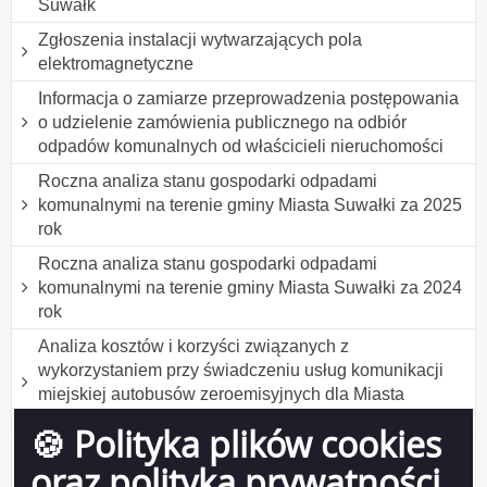
Suwałk
Zgłoszenia instalacji wytwarzających pola
elektromagnetyczne
Informacja o zamiarze przeprowadzenia postępowania
o udzielenie zamówienia publicznego na odbiór
odpadów komunalnych od właścicieli nieruchomości
Roczna analiza stanu gospodarki odpadami
komunalnymi na terenie gminy Miasta Suwałki za 2025
rok
Roczna analiza stanu gospodarki odpadami
komunalnymi na terenie gminy Miasta Suwałki za 2024
rok
Analiza kosztów i korzyści związanych z
wykorzystaniem przy świadczeniu usług komunikacji
miejskiej autobusów zeroemisyjnych dla Miasta
Suwałk
🍪 Polityka plików cookies
Informacja o zamiarze przeprowadzenia postepowania
oraz polityka prywatności
o udzielenie zamówienia publicznego na odbiór