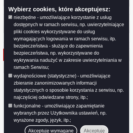
Licznik odwiedzin
Wybierz cookies, które akceptujesz:
Odwiedzana: 4659
niezbędne - umożliwiające korzystanie z usług
dostępnych w ramach serwisu, np. uwierzytelniające
Administracja
pliki cookies wykorzystywane do usług
Zaloguj się
wymagających logowania w ramach serwisu, itp.
bezpieczeństwa - służące do zapewnienia
bezpieczeństwa, np. wykorzystywane do
Lista stron
wykrywania nadużyć w zakresie uwierzytelniania w
Lista aktualności
ramach Serwisu;
wydajnościowe (statystyczne) - umożliwiające
zbieranie zanonimizowanych informacji
Roczna analiza stanu gospodarki odpadami
komunalnymi na terenie gminy Miasta Suwałki za
statystycznych o sposobie korzystania z serwisu, np.
2025 rok
najczęściej odwiedzane strony, itp.;
2026-04-29 09:40:07
funkcjonalne - umożliwiające zapamiętanie
wybranych przez Użytkownika ustawień, np.
wyrażone zgody, język, itp.;
Roczna analiza stanu gospodarki odpadami
komunalnymi na terenie gminy Miasta Suwałki za
Akceptuję wymagane
Akceptuję
2024 rok