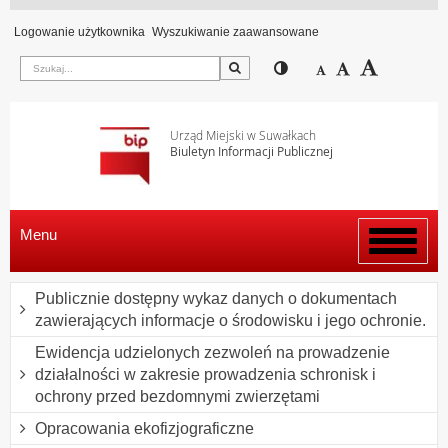
Logowanie użytkownika
Wyszukiwanie zaawansowane
Szukaj
Przełącz pomiędzy wi
Zmniejsz czcion
Domyślny rozm
Zwiększ c
Urząd Miejski w Suwałkach
Biuletyn Informacji Publicznej
Menu
Włącz
menu
Publicznie dostępny wykaz danych o dokumentach
zawierających informacje o środowisku i jego ochronie.
Ewidencja udzielonych zezwoleń na prowadzenie
działalności w zakresie prowadzenia schronisk i
ochrony przed bezdomnymi zwierzętami
Opracowania ekofizjograficzne