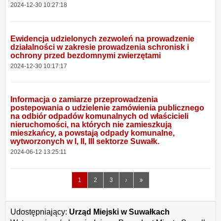
2024-12-30 10:27:18
Ewidencja udzielonych zezwoleń na prowadzenie
działalności w zakresie prowadzenia schronisk i
ochrony przed bezdomnymi zwierzętami
2024-12-30 10:17:17
Informacja o zamiarze przeprowadzenia
postepowania o udzielenie zamówienia publicznego
na odbiór odpadów komunalnych od właścicieli
nieruchomości, na których nie zamieszkują
mieszkańcy, a powstają odpady komunalne,
wytworzonych w I, II, III sektorze Suwałk.
2024-06-12 13:25:11
Następna
Ostatnia
1
2
3
strona
strona
Udostępniający:
Urząd Miejski w Suwałkach