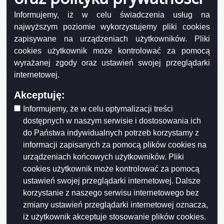
odpadów komunalnych od właścicieli nieruchomości,
Informujemy, iż w celu świadczenia usług na
na których nie zamieszkują mieszkańcy, a powstają
najwyższym poziomie wykorzystujemy pliki cookies
odpady komunalne, wytworzonych w I, II, III sektorze
zapisywane na urządzeniach użytkowników. Pliki
Suwał
cookies użytkownik może kontrolować za pomocą
Plan adaptacji do zmian klimatu dla gminy Miasta
wyrażanej zgody oraz ustawień swojej przeglądarki
Suwałki
internetowej.
Roczna analiza stanu gospodarki odpadami
komunalnymi na terenie Gminy Miasta Suwałki za
Akceptuję:
2023 r.
Informujemy, że w celu optymalizacji treści
Roczna analiza stanu gospodarki odpadami
dostępnych w naszym serwisie i dostosowania ich
komunalnymi na terenie gminy miasta Suwałki za 2022
do Państwa indywidualnych potrzeb korzystamy z
rok
informacji zapisanych za pomocą plików cookies na
urządzeniach końcowych użytkowników. Pliki
Sprawozdania okresowe z realizacji w Suwałkach
cookies użytkownik może kontrolować za pomocą
zadań z Programu Ochrony Powietrza dla strefy
podlaskiej
ustawień swojej przeglądarki internetowej. Dalsze
korzystanie z naszego serwisu internetowego bez
Gospodarka ściekowa
zmiany ustawień przeglądarki internetowej oznacza,
iż użytkownik akceptuje stosowanie plików cookies.