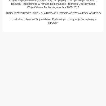
Projekt współfinansowany przez Unię Europejską z Europejskiego Funduszu
Rozwoju Regionalnego w ramach Regionalnego Programu Operacyjnego
Województwa Podlaskiego na lata 2007-2013
FUNDUSZE EUROPEJSKIE - DLA ROZWOJU WOJEWÓDZTWA PODLASKIEGO
Urząd Marszałkowski Województwa Podlaskiego – Instytucja Zarządzająca
RPOWP