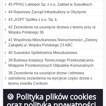
45 PPHU Laktopol Sp. z o.o. Zakład w Suwałkach
44 Rejonowy Zarząd Infrastruktury w Olsztynie
43 „ASPI” Spółka z o.o. Sp. k.
42 Zezwolenie na usunięcie drzewa z terenu przy ul.
Wojska Polskiego 36
41 Wspólnota Mieszkaniowa Nieruchomości „Zielony
Zakątek| ul. Wojska Polskiego 23 ABC
40 Suwalska Spółdzielnia Mieszkaniowa
39 Budowa Instalacji Termicznego Przekształcania
Wstępnie Przetworzonych Odpadów Komunalnych
38 Zezwolenie na usunięcie drzew i odmowa
udzielenia zezwolenia na wycięcie części drzew z
terenu osiedla Centrum
37 „GAB-TRANS” Józef Gaber
🍪 Polityka plików cookies
36 TURKUS Sp. z o.o. Sp. K.
oraz polityka prywatności