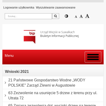
Logowanie użytkownika
Wyszukiwanie zaawansowane
Szukaj
Przełącz pomiędzy wi
Zmniejsz czcion
Domyślny rozm
Zwiększ c
Urząd Miejski w Suwałkach
Biuletyn Informacji Publicznej
Menu
Włącz
menu
Wnioski 2021
21 Państwowe Gospodarstwo Wodne „WODY
POLSKIE” Zarząd Zlewni w Augustowie
63 Zezwolenie na usunięcie 5 drzew z terenu przy ul.
Utrata 72
65 Zmiana zezwolenia dot. wycinki drzew na terenie