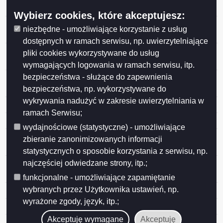
geod. nr 35461 przy ul. Dąbrowskiego
Wybierz cookies, które akceptujesz:
25 Suwalskie Kopalnie Surowców Mineralnych Spółka
niezbędne - umożliwiające korzystanie z usług
z o. o.
dostępnych w ramach serwisu, np. uwierzytelniające
24 Zezwolenie na wycięcie drzew z terenu przy ul.
pliki cookies wykorzystywane do usług
Noniewicza 40A
wymagających logowania w ramach serwisu, itp.
bezpieczeństwa - służące do zapewnienia
23 Specjalistyczny Psychiatryczny Samodzielny
Publiczny Zakład Opieki Zdrowotnej w Suwałkach
bezpieczeństwa, np. wykorzystywane do
wykrywania nadużyć w zakresie uwierzytelniania w
22 PGW Wody Polskie Zarząd Zlewni w Augustowie
ramach Serwisu;
21 Areszt Śledczy w Suwałkach
wydajnościowe (statystyczne) - umożliwiające
20 Zezwolenie na wycięcie 4 drzew z terenu ogrodu nr
zbieranie zanonimizowanych informacji
312 ROD im. Konopnickiej przy ul. Zastawie
statystycznych o sposobie korzystania z serwisu, np.
najczęściej odwiedzane strony, itp.;
19 Zezwolenie na wycięcie 2 drzew z terenu przy ul.
Ogrodowej 49
funkcjonalne - umożliwiające zapamiętanie
wybranych przez Użytkownika ustawień, np.
18 Budimex S.A.
wyrażone zgody, język, itp.;
17 Imbud Spółka z o.o. 1 Spółka Komandytowa
Akceptuję wymagane
Akceptuję
16 Przedsiębiorstwo Drogowo-Mostowe S.A.