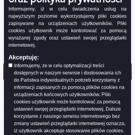
35 Vantage Sp. z o.o. Sp. komand.
Informujemy, iż w celu świadczenia usług na
34 PPHU Laktopol Sp. z o.o. Zakład w Suwałkach
najwyższym poziomie wykorzystujemy pliki cookies
33 Zezwolenie na usunięcie drzewa z terenu ogrodu
zapisywane na urządzeniach użytkowników. Pliki
działkowego nr 159 ROD im. Konopnickiej
cookies użytkownik może kontrolować za pomocą
32 Zezwolenie na usunięcie drzewa z terenu ogrodu
wyrażanej zgody oraz ustawień swojej przeglądarki
działkowego nr 118 ROD „BORÓWKA”
internetowej.
31 Wspólnota Mieszkaniowa Nieruchomości
Akceptuję:
Przytorowa 26
Informujemy, że w celu optymalizacji treści
30 BS Marka Sp. z o.o. Sp. Komandytowa ul. Przejazd
dostępnych w naszym serwisie i dostosowania ich
3/5, 05-200 Wołomin
do Państwa indywidualnych potrzeb korzystamy z
29 BS FOOD GROUP spółka z ograniczoną
informacji zapisanych za pomocą plików cookies na
odpowiedzialnością, 02-796 Warszawa, ul. Kazimierza
urządzeniach końcowych użytkowników. Pliki
Jeżewskiego 5f/34
cookies użytkownik może kontrolować za pomocą
28 „ANWIM” S.A. z siedzibą w Warszawie, ul.
ustawień swojej przeglądarki internetowej. Dalsze
Stańczyka 3
korzystanie z naszego serwisu internetowego bez
zmiany ustawień przeglądarki internetowej oznacza,
27 Areszt Śledczy w Suwałkach
iż użytkownik akceptuje stosowanie plików cookies.
26 Zezwolenie na wycięcie 14 drzew z terenu działki