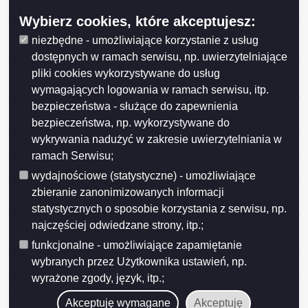
geod. nr 35461 przy ul. Dąbrowskiego
Wybierz cookies, które akceptujesz:
25 Suwalskie Kopalnie Surowców Mineralnych Spółka
niezbędne - umożliwiające korzystanie z usług
z o. o.
dostępnych w ramach serwisu, np. uwierzytelniające
24 Zezwolenie na wycięcie drzew z terenu przy ul.
pliki cookies wykorzystywane do usług
Noniewicza 40A
wymagających logowania w ramach serwisu, itp.
bezpieczeństwa - służące do zapewnienia
23 Specjalistyczny Psychiatryczny Samodzielny
Publiczny Zakład Opieki Zdrowotnej w Suwałkach
bezpieczeństwa, np. wykorzystywane do
wykrywania nadużyć w zakresie uwierzytelniania w
22 PGW Wody Polskie Zarząd Zlewni w Augustowie
ramach Serwisu;
21 Areszt Śledczy w Suwałkach
wydajnościowe (statystyczne) - umożliwiające
20 Zezwolenie na wycięcie 4 drzew z terenu ogrodu nr
zbieranie zanonimizowanych informacji
312 ROD im. Konopnickiej przy ul. Zastawie
statystycznych o sposobie korzystania z serwisu, np.
najczęściej odwiedzane strony, itp.;
19 Zezwolenie na wycięcie 2 drzew z terenu przy ul.
Ogrodowej 49
funkcjonalne - umożliwiające zapamiętanie
wybranych przez Użytkownika ustawień, np.
18 Budimex S.A.
wyrażone zgody, język, itp.;
17 Imbud Spółka z o.o. 1 Spółka Komandytowa
Akceptuję wymagane
Akceptuję
16 Przedsiębiorstwo Drogowo-Mostowe S.A.