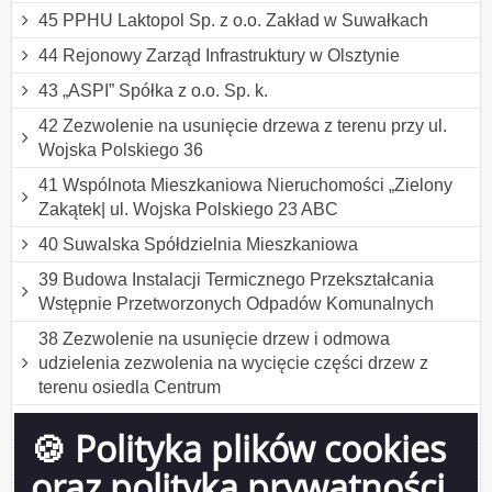
45 PPHU Laktopol Sp. z o.o. Zakład w Suwałkach
44 Rejonowy Zarząd Infrastruktury w Olsztynie
43 „ASPI” Spółka z o.o. Sp. k.
42 Zezwolenie na usunięcie drzewa z terenu przy ul.
Wojska Polskiego 36
41 Wspólnota Mieszkaniowa Nieruchomości „Zielony
Zakątek| ul. Wojska Polskiego 23 ABC
40 Suwalska Spółdzielnia Mieszkaniowa
39 Budowa Instalacji Termicznego Przekształcania
Wstępnie Przetworzonych Odpadów Komunalnych
38 Zezwolenie na usunięcie drzew i odmowa
udzielenia zezwolenia na wycięcie części drzew z
terenu osiedla Centrum
37 „GAB-TRANS” Józef Gaber
🍪 Polityka plików cookies
36 TURKUS Sp. z o.o. Sp. K.
oraz polityka prywatności