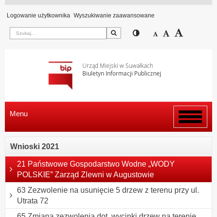
Logowanie użytkownika
Wyszukiwanie zaawansowane
Szukaj
Przełącz pomiędzy wi
Zmniejsz czcion
Domyślny rozm
Zwiększ c
Urząd Miejski w Suwałkach
Biuletyn Informacji Publicznej
Menu
Włącz
menu
Wnioski 2021
21 Państwowe Gospodarstwo Wodne „WODY
POLSKIE” Zarząd Zlewni w Augustowie
63 Zezwolenie na usunięcie 5 drzew z terenu przy ul.
Utrata 72
65 Zmiana zezwolenia dot. wycinki drzew na terenie