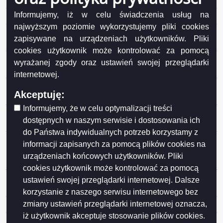
35 Vantage Sp. z o.o. Sp. komand.
Informujemy, iż w celu świadczenia usług na
34 PPHU Laktopol Sp. z o.o. Zakład w Suwałkach
najwyższym poziomie wykorzystujemy pliki cookies
33 Zezwolenie na usunięcie drzewa z terenu ogrodu
zapisywane na urządzeniach użytkowników. Pliki
działkowego nr 159 ROD im. Konopnickiej
cookies użytkownik może kontrolować za pomocą
32 Zezwolenie na usunięcie drzewa z terenu ogrodu
wyrażanej zgody oraz ustawień swojej przeglądarki
działkowego nr 118 ROD „BORÓWKA”
internetowej.
31 Wspólnota Mieszkaniowa Nieruchomości
Akceptuję:
Przytorowa 26
Informujemy, że w celu optymalizacji treści
30 BS Marka Sp. z o.o. Sp. Komandytowa ul. Przejazd
dostępnych w naszym serwisie i dostosowania ich
3/5, 05-200 Wołomin
do Państwa indywidualnych potrzeb korzystamy z
29 BS FOOD GROUP spółka z ograniczoną
informacji zapisanych za pomocą plików cookies na
odpowiedzialnością, 02-796 Warszawa, ul. Kazimierza
urządzeniach końcowych użytkowników. Pliki
Jeżewskiego 5f/34
cookies użytkownik może kontrolować za pomocą
28 „ANWIM” S.A. z siedzibą w Warszawie, ul.
ustawień swojej przeglądarki internetowej. Dalsze
Stańczyka 3
korzystanie z naszego serwisu internetowego bez
zmiany ustawień przeglądarki internetowej oznacza,
27 Areszt Śledczy w Suwałkach
iż użytkownik akceptuje stosowanie plików cookies.
26 Zezwolenie na wycięcie 14 drzew z terenu działki