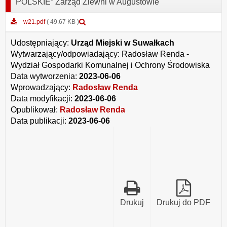
POLSKIE” Zarząd Zlewni w Augustowie
Podgląd
w21.pdf
( 49.67 KB )
załącznika
w21.pdf
Udostępniający:
Urząd Miejski w Suwałkach
Wytwarzający/odpowiadający:
Radosław Renda -
Wydział Gospodarki Komunalnej i Ochrony Środowiska
Data wytworzenia:
2023-06-06
Wprowadzający:
Radosław Renda
Data modyfikacji:
2023-06-06
Opublikował:
Radosław Renda
Data publikacji:
2023-06-06
Drukuj
Drukuj do PDF