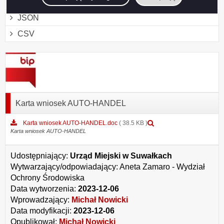
XML
JSON
CSV
Karta wniosek AUTO-HANDEL
Podgląd
Karta wniosek AUTO-HANDEL.doc
( 38.5 KB )
załącznika
Karta wniosek AUTO-HANDEL
Karta
wniosek
Udostępniający:
Urząd Miejski w Suwałkach
AUTO-
HANDEL.doc
Wytwarzający/odpowiadający:
Aneta Zamaro - Wydział
Ochrony Środowiska
Data wytworzenia:
2023-12-06
Wprowadzający:
Michał Nowicki
Data modyfikacji:
2023-12-06
Opublikował:
Michał Nowicki