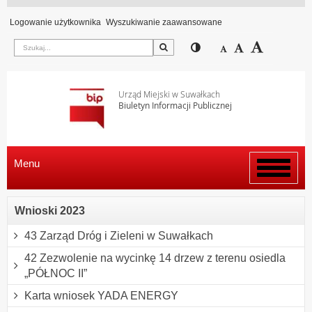
Logowanie użytkownika
Wyszukiwanie zaawansowane
Szukaj
Przełącz pomiędzy wi
Zmniejsz czcion
Domyślny rozm
Zwiększ c
Urząd Miejski w Suwałkach
Biuletyn Informacji Publicznej
Menu
Włącz
menu
Wnioski 2023
43 Zarząd Dróg i Zieleni w Suwałkach
42 Zezwolenie na wycinkę 14 drzew z terenu osiedla
„PÓŁNOC II”
Karta wniosek YADA ENERGY