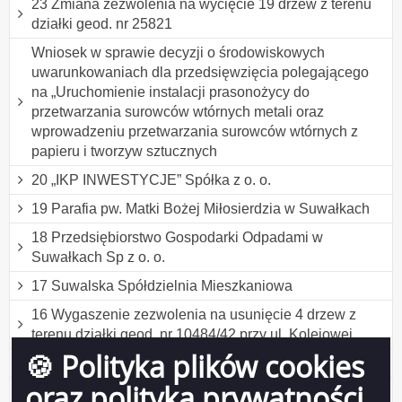
23 Zmiana zezwolenia na wycięcie 19 drzew z terenu
działki geod. nr 25821
Wniosek w sprawie decyzji o środowiskowych
uwarunkowaniach dla przedsięwzięcia polegającego
na „Uruchomienie instalacji prasonożycy do
przetwarzania surowców wtórnych metali oraz
wprowadzeniu przetwarzania surowców wtórnych z
papieru i tworzyw sztucznych
20 „IKP INWESTYCJE” Spółka z o. o.
19 Parafia pw. Matki Bożej Miłosierdzia w Suwałkach
18 Przedsiębiorstwo Gospodarki Odpadami w
Suwałkach Sp z o. o.
17 Suwalska Spółdzielnia Mieszkaniowa
16 Wygaszenie zezwolenia na usunięcie 4 drzew z
terenu działki geod. nr 10484/42 przy ul. Kolejowej
🍪 Polityka plików cookies
15 Osoby prywatne
oraz polityka prywatności
14 Zmiana pozwolenia na wytwarzanie odpadów przez