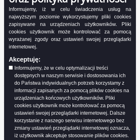
„DBK” Sp. z o. o.
Informujemy, iż w celu świadczenia usług na
13 Zezwolenie na wycięcie drzew z terenu działki
najwyższym poziomie wykorzystujemy pliki cookies
geod. nr 33448
zapisywane na urządzeniach użytkowników. Pliki
13 Zezwolenie na wycięcie drzew z terenu działki
cookies użytkownik może kontrolować za pomocą
geod. nr 33448
wyrażanej zgody oraz ustawień swojej przeglądarki
internetowej.
12 Zezwolenie na wycięcie drzew z terenu działki
geod. nr 32965/6 przy ul. Wojska Polskiego 29
Akceptuję:
11 Zarząd Dróg i Zieleni w Suwałkach
Informujemy, że w celu optymalizacji treści
49 Polski Związek Działkowców Rodzinny Ogród
dostępnych w naszym serwisie i dostosowania ich
Działkowy im. Jaćwingów w Suwałkach
do Państwa indywidualnych potrzeb korzystamy z
informacji zapisanych za pomocą plików cookies na
9 Zezwolenie na usunięcie drzewa z terenu działki
geod. nr 24588/5 przy ul. Sejneńskiej
urządzeniach końcowych użytkowników. Pliki
cookies użytkownik może kontrolować za pomocą
8 Zezwolenie na usunięcie drzewa z terenu działki
ustawień swojej przeglądarki internetowej. Dalsze
geod. nr 21857 przy ul. Reymonta
korzystanie z naszego serwisu internetowego bez
6 Zezwolenie na usunięcie drzew z terenu przy ul.
zmiany ustawień przeglądarki internetowej oznacza,
Wojska Polskiego 29
iż użytkownik akceptuje stosowanie plików cookies.