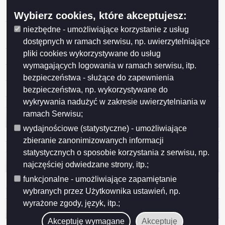
5 Zezwolenie na usunięcie drzewa z terenu ogrodu nr
141 ROD im. Konopnickiej przy ul. Lotniczej
Wybierz cookies, które akceptujesz:
4 Zezwolenie na usunięcie 8 drzew z terenu przy ul.
niezbędne - umożliwiające korzystanie z usług
Przemysłowej 2E
dostępnych w ramach serwisu, np. uwierzytelniające
pliki cookies wykorzystywane do usług
3 Fabryka Mebli „FORTE”
wymagających logowania w ramach serwisu, itp.
2 „MALOW” Spółka z o.o.
bezpieczeństwa - służące do zapewnienia
1 "GAB-TRANS" Józef Gaber
bezpieczeństwa, np. wykorzystywane do
wykrywania nadużyć w zakresie uwierzytelniania w
ramach Serwisu;
Licznik odwiedzin
wydajnościowe (statystyczne) - umożliwiające
Odwiedzana: 184
zbieranie zanonimizowanych informacji
statystycznych o sposobie korzystania z serwisu, np.
Administracja
najczęściej odwiedzane strony, itp.;
funkcjonalne - umożliwiające zapamiętanie
Zaloguj się
wybranych przez Użytkownika ustawień, np.
wyrażone zgody, język, itp.;
Otwarte dane
Akceptuję wymagane
Akceptuję