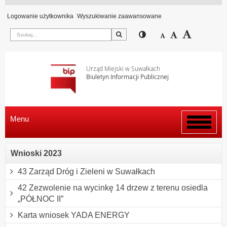
Logowanie użytkownika
Wyszukiwanie zaawansowane
Szukaj
Przełącz pomiędzy wi
Zmniejsz czcion
Domyślny rozm
Zwiększ c
Urząd Miejski w Suwałkach
Biuletyn Informacji Publicznej
Menu
Włącz
menu
Wnioski 2023
43 Zarząd Dróg i Zieleni w Suwałkach
42 Zezwolenie na wycinkę 14 drzew z terenu osiedla
„PÓŁNOC II”
Karta wniosek YADA ENERGY