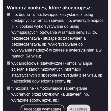
5 Zezwolenie na usunięcie drzewa z terenu ogrodu nr
141 ROD im. Konopnickiej przy ul. Lotniczej
Wybierz cookies, które akceptujesz:
4 Zezwolenie na usunięcie 8 drzew z terenu przy ul.
niezbędne - umożliwiające korzystanie z usług
Przemysłowej 2E
dostępnych w ramach serwisu, np. uwierzytelniające
pliki cookies wykorzystywane do usług
3 Fabryka Mebli „FORTE”
wymagających logowania w ramach serwisu, itp.
2 „MALOW” Spółka z o.o.
bezpieczeństwa - służące do zapewnienia
1 "GAB-TRANS" Józef Gaber
bezpieczeństwa, np. wykorzystywane do
wykrywania nadużyć w zakresie uwierzytelniania w
ramach Serwisu;
Licznik odwiedzin
wydajnościowe (statystyczne) - umożliwiające
Odwiedzana: 228
zbieranie zanonimizowanych informacji
statystycznych o sposobie korzystania z serwisu, np.
Administracja
najczęściej odwiedzane strony, itp.;
funkcjonalne - umożliwiające zapamiętanie
Zaloguj się
wybranych przez Użytkownika ustawień, np.
wyrażone zgody, język, itp.;
Otwarte dane
Akceptuję wymagane
Akceptuję