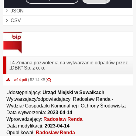
XML
JSON
CSV
14 Zmiana pozwolenia na wytwarzanie odpadów przez
„DBK” Sp. z o. o.
Podgląd
w14.pdf
( 52.14 KB )
załącznika
w14.pdf
Udostępniający:
Urząd Miejski w Suwałkach
Wytwarzający/odpowiadający:
Radosław Renda -
Wydział Gospodarki Komunalnej i Ochrony Środowiska
Data wytworzenia:
2023-04-14
Wprowadzający:
Radosław Renda
Data modyfikacji:
2023-04-14
Opublikował:
Radosław Renda