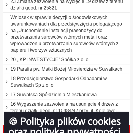
23 Zmiana zezwolenia na wycięcie 19 drzew z terenu
działki geod. nr 25821
Wniosek w sprawie decyzji o środowiskowych
uwarunkowaniach dla przedsięwzięcia polegającego
na „Uruchomienie instalacji prasonożycy do
przetwarzania surowców wtórnych metali oraz
wprowadzeniu przetwarzania surowców wtórnych z
papieru i tworzyw sztucznych
20 „IKP INWESTYCJE” Spółka z o. o.
19 Parafia pw. Matki Bożej Miłosierdzia w Suwałkach
18 Przedsiębiorstwo Gospodarki Odpadami w
Suwałkach Sp z o. o.
17 Suwalska Spółdzielnia Mieszkaniowa
16 Wygaszenie zezwolenia na usunięcie 4 drzew z
terenu działki geod. nr 10484/42 przy ul. Kolejowej
🍪 Polityka plików cookies
15 Osoby prywatne
oraz polityka prywatności
14 Zmiana pozwolenia na wytwarzanie odpadów przez