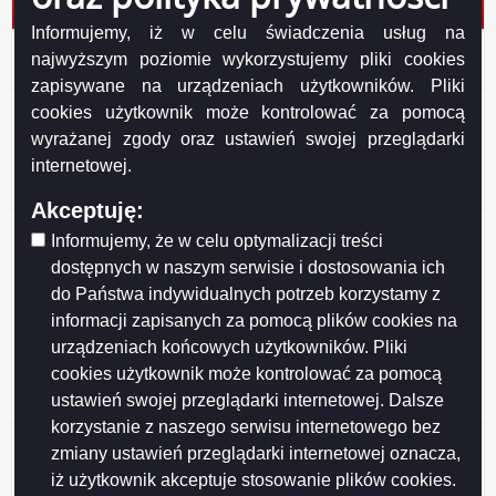
„DBK” Sp. z o. o.
Informujemy, iż w celu świadczenia usług na
13 Zezwolenie na wycięcie drzew z terenu działki
najwyższym poziomie wykorzystujemy pliki cookies
geod. nr 33448
zapisywane na urządzeniach użytkowników. Pliki
13 Zezwolenie na wycięcie drzew z terenu działki
cookies użytkownik może kontrolować za pomocą
geod. nr 33448
wyrażanej zgody oraz ustawień swojej przeglądarki
internetowej.
12 Zezwolenie na wycięcie drzew z terenu działki
geod. nr 32965/6 przy ul. Wojska Polskiego 29
Akceptuję:
11 Zarząd Dróg i Zieleni w Suwałkach
Informujemy, że w celu optymalizacji treści
49 Polski Związek Działkowców Rodzinny Ogród
dostępnych w naszym serwisie i dostosowania ich
Działkowy im. Jaćwingów w Suwałkach
do Państwa indywidualnych potrzeb korzystamy z
informacji zapisanych za pomocą plików cookies na
9 Zezwolenie na usunięcie drzewa z terenu działki
geod. nr 24588/5 przy ul. Sejneńskiej
urządzeniach końcowych użytkowników. Pliki
cookies użytkownik może kontrolować za pomocą
8 Zezwolenie na usunięcie drzewa z terenu działki
ustawień swojej przeglądarki internetowej. Dalsze
geod. nr 21857 przy ul. Reymonta
korzystanie z naszego serwisu internetowego bez
6 Zezwolenie na usunięcie drzew z terenu przy ul.
zmiany ustawień przeglądarki internetowej oznacza,
Wojska Polskiego 29
iż użytkownik akceptuje stosowanie plików cookies.