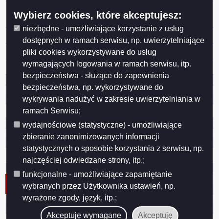
4 Zezwolenie na usunięcie 8 drzew z terenu przy ul.
Wybierz cookies, które akceptujesz:
Przemysłowej 2E
niezbędne - umożliwiające korzystanie z usług
3 Fabryka Mebli „FORTE”
dostępnych w ramach serwisu, np. uwierzytelniające
2 „MALOW” Spółka z o.o.
pliki cookies wykorzystywane do usług
wymagających logowania w ramach serwisu, itp.
1 "GAB-TRANS" Józef Gaber
bezpieczeństwa - służące do zapewnienia
bezpieczeństwa, np. wykorzystywane do
Licznik odwiedzin
wykrywania nadużyć w zakresie uwierzytelniania w
ramach Serwisu;
Odwiedzana: 1207
wydajnościowe (statystyczne) - umożliwiające
zbieranie zanonimizowanych informacji
Administracja
statystycznych o sposobie korzystania z serwisu, np.
Zaloguj się
najczęściej odwiedzane strony, itp.;
funkcjonalne - umożliwiające zapamiętanie
Wnioski 2023 r.
wybranych przez Użytkownika ustawień, np.
wyrażone zgody, język, itp.;
Lista aktualności
Akceptuję wymagane
Akceptuję