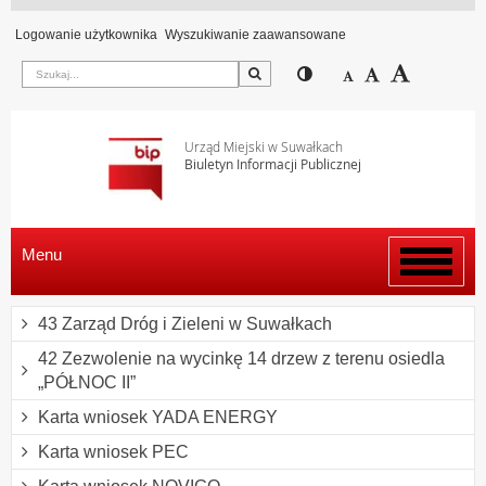
Logowanie użytkownika
Wyszukiwanie zaawansowane
Szukaj
Przełącz pomiędzy wi
Zmniejsz czcion
Domyślny rozm
Zwiększ c
Urząd Miejski w Suwałkach
Biuletyn Informacji Publicznej
Menu
Włącz
menu
43 Zarząd Dróg i Zieleni w Suwałkach
42 Zezwolenie na wycinkę 14 drzew z terenu osiedla
„PÓŁNOC II”
Karta wniosek YADA ENERGY
Karta wniosek PEC