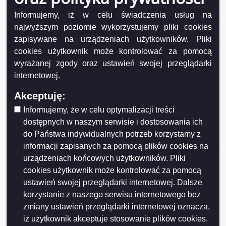
13 Zezwolenie na wycięcie drzew z terenu działki
geod. nr 33448
Informujemy, iż w celu świadczenia usług na
najwyższym poziomie wykorzystujemy pliki cookies
13 Zezwolenie na wycięcie drzew z terenu działki
zapisywane na urządzeniach użytkowników. Pliki
geod. nr 33448
cookies użytkownik może kontrolować za pomocą
12 Zezwolenie na wycięcie drzew z terenu działki
wyrażanej zgody oraz ustawień swojej przeglądarki
geod. nr 32965/6 przy ul. Wojska Polskiego 29
internetowej.
11 Zarząd Dróg i Zieleni w Suwałkach
Akceptuję:
49 Polski Związek Działkowców Rodzinny Ogród
Informujemy, że w celu optymalizacji treści
Działkowy im. Jaćwingów w Suwałkach
dostępnych w naszym serwisie i dostosowania ich
9 Zezwolenie na usunięcie drzewa z terenu działki
do Państwa indywidualnych potrzeb korzystamy z
geod. nr 24588/5 przy ul. Sejneńskiej
informacji zapisanych za pomocą plików cookies na
8 Zezwolenie na usunięcie drzewa z terenu działki
urządzeniach końcowych użytkowników. Pliki
geod. nr 21857 przy ul. Reymonta
cookies użytkownik może kontrolować za pomocą
6 Zezwolenie na usunięcie drzew z terenu przy ul.
ustawień swojej przeglądarki internetowej. Dalsze
Wojska Polskiego 29
korzystanie z naszego serwisu internetowego bez
zmiany ustawień przeglądarki internetowej oznacza,
5 Zezwolenie na usunięcie drzewa z terenu ogrodu nr
iż użytkownik akceptuje stosowanie plików cookies.
141 ROD im. Konopnickiej przy ul. Lotniczej