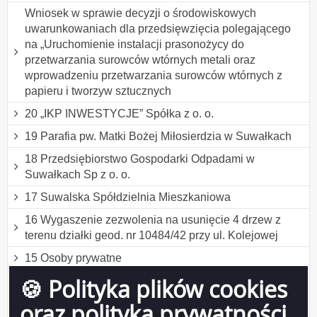
Wniosek w sprawie decyzji o środowiskowych
uwarunkowaniach dla przedsięwzięcia polegającego
na „Uruchomienie instalacji prasonożycy do
przetwarzania surowców wtórnych metali oraz
wprowadzeniu przetwarzania surowców wtórnych z
papieru i tworzyw sztucznych
20 „IKP INWESTYCJE” Spółka z o. o.
19 Parafia pw. Matki Bożej Miłosierdzia w Suwałkach
18 Przedsiębiorstwo Gospodarki Odpadami w
Suwałkach Sp z o. o.
17 Suwalska Spółdzielnia Mieszkaniowa
16 Wygaszenie zezwolenia na usunięcie 4 drzew z
terenu działki geod. nr 10484/42 przy ul. Kolejowej
15 Osoby prywatne
🍪 Polityka plików cookies
14 Zmiana pozwolenia na wytwarzanie odpadów przez
„DBK” Sp. z o. o.
oraz polityka prywatności