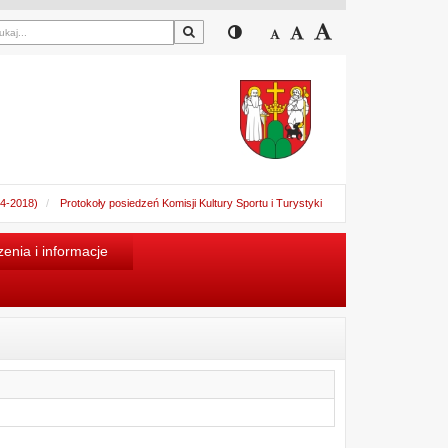
Szukaj
Przełącz pomiędzy widokiem
Zmniejsz czcionkę
Domyślny rozmiar cz
Zwiększ czcion
14-2018)
Protokoły posiedzeń Komisji Kultury Sportu i Turystyki
enia i informacje