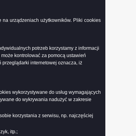
niu 19 grudnia 2016 r.
 na urządzeniach użytkowników. Pliki cookies
ndywidualnych potrzeb korzystamy z informacji
Drukuj
Drukuj do PDF
k może kontrolować za pomocą ustawień
 przeglądarki internetowej oznacza, iż
 cookies wykorzystywane do usług wymagających
stywane do wykrywania nadużyć w zakresie
obie korzystania z serwisu, np. najczęściej
k, itp.;