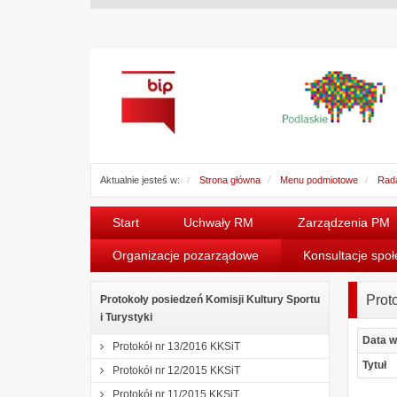
Aktualnie jesteś w:
Strona główna
Menu podmiotowe
Rada
Start
Uchwały RM
Zarządzenia PM
Organizacje pozarządowe
Konsultacje spo
Prot
Protokoły posiedzeń Komisji Kultury Sportu
i Turystyki
Data w
Protokół nr 13/2016 KKSiT
Tytuł
Protokół nr 12/2015 KKSiT
Protokół nr 11/2015 KKSiT