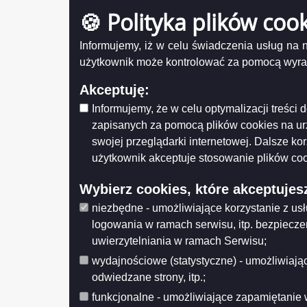
🍪 Polityka plików coo
Protokół nr 10/2015 KKSiT
z posied
Protokół nr 9/2015 KKSiT
Informujemy, iż w celu świadczenia usług na
Pro
Protokół nr 8/2015 KKSiT
użytkownik może kontrolować za pomocą wyraża
Protokół nr 7/2015 KKSiT
Udostęp
Akceptuję:
Wytwarz
Protokół nr 6/2015 KKSiT
Data wy
Informujemy, że w celu optymalizacji treśc
protokół nr 5/2015 KKSiT
Wprowa
Data mo
zapisanych za pomocą plików cookies na u
Protokół nr 3/2015 KSiT
Opublik
swojej przeglądarki internetowej. Dalsze ko
Data pub
Protokół nr 2/2014 KKSiT
użytkownik akceptuje stosowanie plików coo
Protokół nr 42/2018 KK,SiT
Histo
Protokół nr 41/2018 KKSiT
Wybierz cookies, które akceptujes
Protokół Nr 36/2018 KKSiT
niezbędne - umożliwiające korzystanie z us
Protokół nr 35/2018 KKSiT
logowania w ramach serwisu, itp. bezpiecz
Protokół nr 26/2018
uwierzytelniania w ramach Serwisu;
Protokół nr 40/2018 KKSiT
wydajnościowe (statystyczne) - umożliwiając
Protokół nr 39/2018
odwiedzane strony, itp.;
Protokół nr 38/2018 KKSiT
funkcjonalne - umożliwiające zapamiętanie 