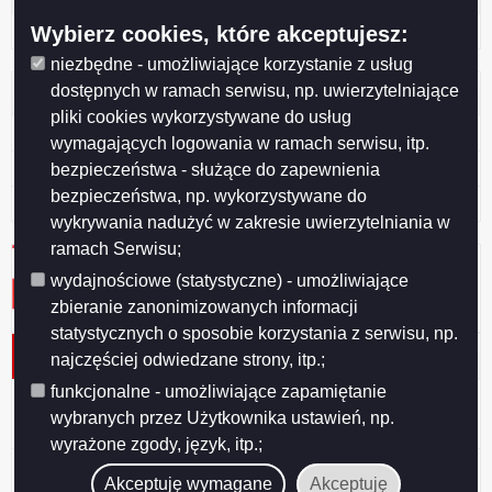
Zaloguj się
Wybierz cookies, które akceptujesz:
niezbędne - umożliwiające korzystanie z usług
dostępnych w ramach serwisu, np. uwierzytelniające
Otwarte dane
pliki cookies wykorzystywane do usług
XML
wymagających logowania w ramach serwisu, itp.
JSON
bezpieczeństwa - służące do zapewnienia
bezpieczeństwa, np. wykorzystywane do
CSV
wykrywania nadużyć w zakresie uwierzytelniania w
ramach Serwisu;
wydajnościowe (statystyczne) - umożliwiające
zbieranie zanonimizowanych informacji
statystycznych o sposobie korzystania z serwisu, np.
Protokół nr 26/2012 KSiRG
najczęściej odwiedzane strony, itp.;
funkcjonalne - umożliwiające zapamiętanie
Data wydania
2012-11-20
wybranych przez Użytkownika ustawień, np.
wyrażone zgody, język, itp.;
Protokół nr 26/2012
Akceptuję wymagane
Akceptuję