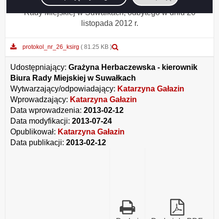
posiedzenia Komisji Strategii i Rozwoju Gospodarczego
Rady Miejskiej w Suwałkach, odbytego w dniu 20
listopada 2012 r.
Podgląd
protokol_nr_26_ksirg
( 81.25 KB )
załącznika
protokol_nr_26_ksirg
Udostępniający:
Grażyna Herbaczewska - kierownik
Biura Rady Miejskiej w Suwałkach
Wytwarzający/odpowiadający:
Katarzyna Gałazin
Wprowadzający:
Katarzyna Gałazin
Data wprowadzenia:
2013-02-12
Data modyfikacji:
2013-07-24
Opublikował:
Katarzyna Gałazin
Data publikacji:
2013-02-12