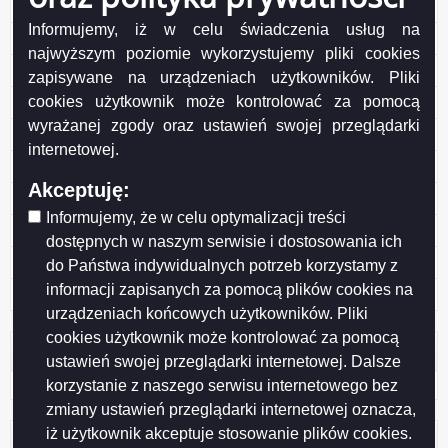
Protokół nr 10/2011 KSiRG
Informujemy, iż w celu świadczenia usług na
Protokół nr 9/2011 KSiRG
najwyższym poziomie wykorzystujemy pliki cookies
Protokół nr 8/2011 KSiRG
zapisywane na urządzeniach użytkowników. Pliki
cookies użytkownik może kontrolować za pomocą
Protokół nr 7/2011 KSiRG
wyrażanej zgody oraz ustawień swojej przeglądarki
Protokół nr 6/2011 KSiRG
internetowej.
Protokół nr 5/2011 KSiRG
Akceptuję:
Protokół nr 4/2011 KSiRG
Informujemy, że w celu optymalizacji treści
Protokół nr 3/2011 KSiRG
dostępnych w naszym serwisie i dostosowania ich
Protokół nr 2/2011 KSiRG
do Państwa indywidualnych potrzeb korzystamy z
informacji zapisanych za pomocą plików cookies na
Protokół nr 1/2010 KSiRG
urządzeniach końcowych użytkowników. Pliki
cookies użytkownik może kontrolować za pomocą
Licznik odwiedzin
ustawień swojej przeglądarki internetowej. Dalsze
korzystanie z naszego serwisu internetowego bez
Odwiedzana: 1247
zmiany ustawień przeglądarki internetowej oznacza,
iż użytkownik akceptuje stosowanie plików cookies.
Administracja