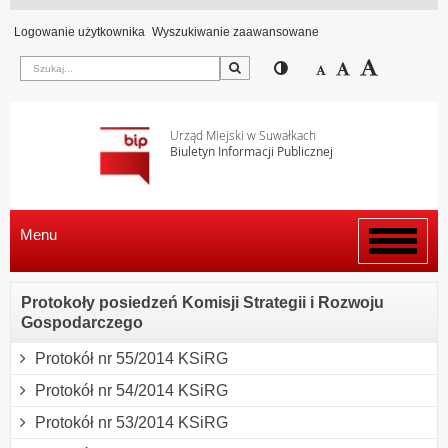
Logowanie użytkownika
Wyszukiwanie zaawansowane
Szukaj
Przełącz pomiędzy wi
Zmniejsz czcion
Domyślny rozm
Zwiększ c
Urząd Miejski w Suwałkach
Biuletyn Informacji Publicznej
Menu
Włącz
menu
Protokoły posiedzeń Komisji Strategii i Rozwoju
Gospodarczego
Protokół nr 55/2014 KSiRG
Protokół nr 54/2014 KSiRG
Protokół nr 53/2014 KSiRG