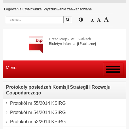
Logowanie użytkownika
Wyszukiwanie zaawansowane
Szukaj
Przełącz pomiędzy wi
Zmniejsz czcion
Domyślny rozm
Zwiększ c
Urząd Miejski w Suwałkach
Biuletyn Informacji Publicznej
Menu
Włącz
menu
Protokoły posiedzeń Komisji Strategii i Rozwoju
Gospodarczego
Protokół nr 55/2014 KSiRG
Protokół nr 54/2014 KSiRG
Protokół nr 53/2014 KSiRG