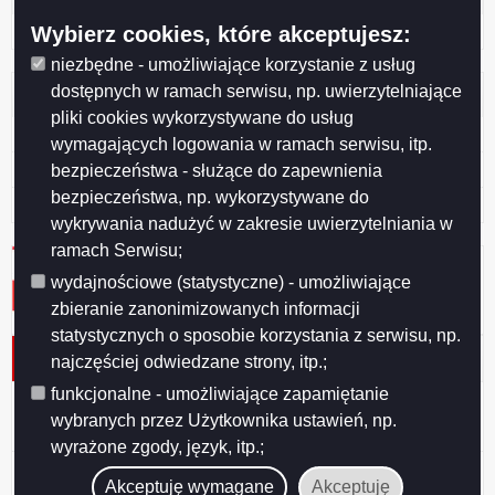
Zaloguj się
Wybierz cookies, które akceptujesz:
niezbędne - umożliwiające korzystanie z usług
dostępnych w ramach serwisu, np. uwierzytelniające
Otwarte dane
pliki cookies wykorzystywane do usług
XML
wymagających logowania w ramach serwisu, itp.
JSON
bezpieczeństwa - służące do zapewnienia
bezpieczeństwa, np. wykorzystywane do
CSV
wykrywania nadużyć w zakresie uwierzytelniania w
ramach Serwisu;
wydajnościowe (statystyczne) - umożliwiające
zbieranie zanonimizowanych informacji
statystycznych o sposobie korzystania z serwisu, np.
Protokół nr 30/2013 KSiRG
najczęściej odwiedzane strony, itp.;
funkcjonalne - umożliwiające zapamiętanie
Data wydania
2013-02-19
wybranych przez Użytkownika ustawień, np.
wyrażone zgody, język, itp.;
Protokół nr 30/2013
Akceptuję wymagane
Akceptuję