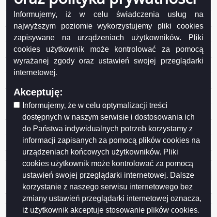
Protokół nr 10/2011 KSiRG
Informujemy, iż w celu świadczenia usług na
Protokół nr 9/2011 KSiRG
najwyższym poziomie wykorzystujemy pliki cookies
Protokół nr 8/2011 KSiRG
zapisywane na urządzeniach użytkowników. Pliki
cookies użytkownik może kontrolować za pomocą
Protokół nr 7/2011 KSiRG
wyrażanej zgody oraz ustawień swojej przeglądarki
Protokół nr 6/2011 KSiRG
internetowej.
Protokół nr 5/2011 KSiRG
Akceptuję:
Protokół nr 4/2011 KSiRG
Informujemy, że w celu optymalizacji treści
Protokół nr 3/2011 KSiRG
dostępnych w naszym serwisie i dostosowania ich
Protokół nr 2/2011 KSiRG
do Państwa indywidualnych potrzeb korzystamy z
informacji zapisanych za pomocą plików cookies na
Protokół nr 1/2010 KSiRG
urządzeniach końcowych użytkowników. Pliki
cookies użytkownik może kontrolować za pomocą
Licznik odwiedzin
ustawień swojej przeglądarki internetowej. Dalsze
korzystanie z naszego serwisu internetowego bez
Odwiedzana: 1242
zmiany ustawień przeglądarki internetowej oznacza,
iż użytkownik akceptuje stosowanie plików cookies.
Administracja