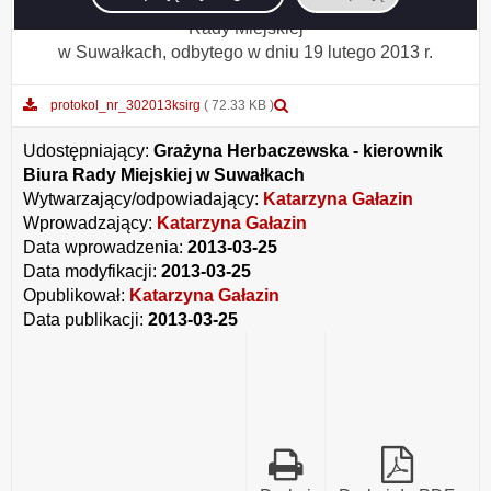
posiedzenia Komisji Strategii i Rozwoju Gospodarczego
Rady Miejskiej
w Suwałkach, odbytego w dniu 19 lutego 2013 r.
Podgląd
protokol_nr_302013ksirg
( 72.33 KB )
załącznika
protokol_nr_302013ksirg
Udostępniający:
Grażyna Herbaczewska - kierownik
Biura Rady Miejskiej w Suwałkach
Wytwarzający/odpowiadający:
Katarzyna Gałazin
Wprowadzający:
Katarzyna Gałazin
Data wprowadzenia:
2013-03-25
Data modyfikacji:
2013-03-25
Opublikował:
Katarzyna Gałazin
Data publikacji:
2013-03-25