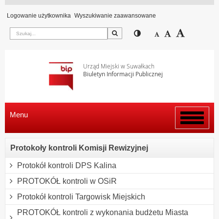
Logowanie użytkownika
Wyszukiwanie zaawansowane
Szukaj
Przełącz pomiędzy wi
Zmniejsz czcion
Domyślny rozm
Zwiększ c
Urząd Miejski w Suwałkach
Biuletyn Informacji Publicznej
Menu
Włącz
menu
Protokoły kontroli Komisji Rewizyjnej
Protokół kontroli DPS Kalina
PROTOKÓŁ kontroli w OSiR
Protokół kontroli Targowisk Miejskich
PROTOKÓŁ kontroli z wykonania budżetu Miasta