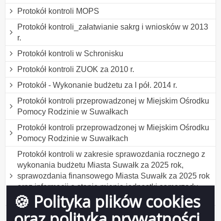
Protokół kontroli MOPS
Protokół kontroli_załatwianie sakrg i wniosków w 2013
r.
Protokół kontroli w Schronisku
Protokół kontroli ZUOK za 2010 r.
Protokół - Wykonanie budżetu za I pół. 2014 r.
Protokół kontroli przeprowadzonej w Miejskim Ośrodku
Pomocy Rodzinie w Suwałkach
Protokół kontroli przeprowadzonej w Miejskim Ośrodku
Pomocy Rodzinie w Suwałkach
Protokół kontroli w zakresie sprawozdania rocznego z
wykonania budżetu Miasta Suwałk za 2025 rok,
sprawozdania finansowego Miasta Suwałk za 2025 rok
oraz informacji o stanie mienia jednostki samorządu
🍪 Polityka plików cookies
terytorialnego
oraz polityka prywatności
Protokół kontroli w Szkole Podstawowej nr 11 w