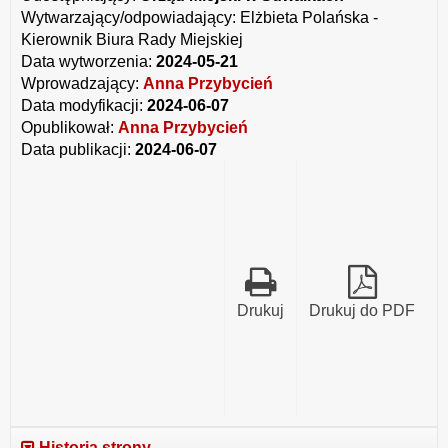
sprawozdania
Wytwarzający/odpowiadający:
Elżbieta Polańska -
rocznego
z
Kierownik Biura Rady Miejskiej
wykonania
Data wytworzenia:
2024-05-21
budżetu
Wprowadzający:
Anna Przybycień
Miasta
za
Data modyfikacji:
2024-06-07
2023
Opublikował:
Anna Przybycień
rok.pdf
Data publikacji:
2024-06-07
Drukuj
Drukuj do PDF
Historia strony