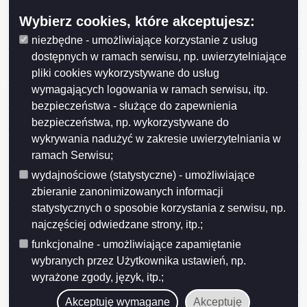
Suwałkach z dnia 20 listopada 2023 r.
Wybierz cookies, które akceptujesz:
Protokół z kontroli Przedszkola nr 1 w Suwałkach w
zakresie realizacji zadań statutowych
niezbędne - umożliwiające korzystanie z usług
dostępnych w ramach serwisu, np. uwierzytelniające
Protokół kontroli w zakresie sprawozdania rocznego z
pliki cookies wykorzystywane do usług
wykonania budżetu Miasta Suwałk za 2022 rok.
wymagających logowania w ramach serwisu, itp.
Protokoły kontroli Komisji Rewizyjnej
bezpieczeństwa - służące do zapewnienia
Protokół z kontroli Suwalskiego Ośrodka Kultury
bezpieczeństwa, np. wykorzystywane do
wykrywania nadużyć w zakresie uwierzytelniania w
Protokół z kontroli Przedszkola nr 8 w Suwałkach w
zakresie realizacji zadań statutowych.
ramach Serwisu;
wydajnościowe (statystyczne) - umożliwiające
Protokół z kontroli w Domu Pomocy Społecznej
zbieranie zanonimizowanych informacji
"Kalina" w Suwałkach
statystycznych o sposobie korzystania z serwisu, np.
Protokół kontroli z wykonania budżetu Miasta Suwałk
najczęściej odwiedzane strony, itp.;
za 2021 rok.
funkcjonalne - umożliwiające zapamiętanie
Protokół z dnia 7 marca 2022 r. z kontroli Centrum
wybranych przez Użytkownika ustawień, np.
Usług Wspólnych w zakresie realizacji zadań
wyrażone zgody, język, itp.;
statutowych.
Akceptuję wymagane
Akceptuję
Protokół z kontroli Powiatowego Zespołu ds. Orzekania