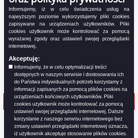
Suwałkach.
Informujemy, iż w celu świadczenia usług na
Protokół kontroli w Szkole Podstawowej nr 5 w
najwyższym poziomie wykorzystujemy pliki cookies
Suwałkach.
zapisywane na urządzeniach użytkowników. Pliki
Protokół kontroli w Przedszkolu nr 2 w Suwałkach.
cookies użytkownik może kontrolować za pomocą
Protokół kontroli w zakresie sprawozdania rocznego z
wyrażanej zgody oraz ustawień swojej przeglądarki
wykonania budzetu Miasta Suwałki za 2024 rok.
internetowej.
Protokół kontroli w Miejskim Ośrodku Pomocy Rodzinie
Akceptuję:
w Suwałkach
Informujemy, że w celu optymalizacji treści
Protokół kontroli Szkoły Podstawowej nr 4 w
dostępnych w naszym serwisie i dostosowania ich
Suwałkach
do Państwa indywidualnych potrzeb korzystamy z
Protokół kontroli Przedszkola nr 10 w Suwałkach.
informacji zapisanych za pomocą plików cookies na
urządzeniach końcowych użytkowników. Pliki
Protokół kontroli w zakresie sprawozdania rocznego z
cookies użytkownik może kontrolować za pomocą
wykonania budzetu Miasta Suwałki za 2023 rok
ustawień swojej przeglądarki internetowej. Dalsze
Protokół z kontroli w Placówce Opiekuńczo-
korzystanie z naszego serwisu internetowego bez
Wychowawczej w Suwałkach
zmiany ustawień przeglądarki internetowej oznacza,
Protokół z kontroli w Zespole Szkół Technicznych w
iż użytkownik akceptuje stosowanie plików cookies.