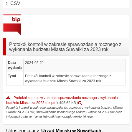
CSV
Protokół kontroli w zakresie sprawozdania rocznego z
wykonania budzetu Miasta Suwałki za 2023 rok
Data
2024-05-21
wydania
Tytuł
Protokół kontroli w zakresie sprawozdania rocznego z
wykonania budzetu Miasta Suwałki za 2023 rok
Protokół kontroli w zakresie sprawozdania rocznego z wykonania
Podgląd
budżetu Miasta za 2023 rok.pdf
( 405.62 KB )
załącznika
Protokół kontroli w zakresie sprawozdania rocznego z wykonania budżetu Miasta
Suwałk za 2023 rok, sprawozdania finansowego Miasta Suwałk za 2023 rok oraz
Protokół
informacji o stanie mienia jednostki samorządu terytorialnego.
kontroli
w
zakresie
Udostępniający:
Urząd Miejski w Suwałkach